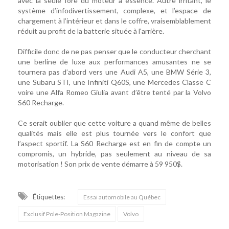
avec la seule fore du moteur à essence. Autre irritant, le
système d’infodivertissement, complexe, et l’espace de
chargement à l’intérieur et dans le coffre, vraisemblablement
réduit au profit de la batterie située à l'arrière.
Difficile donc de ne pas penser que le conducteur cherchant
une berline de luxe aux performances amusantes ne se
tournera pas d’abord vers une Audi A5, une BMW Série 3,
une Subaru STI, une Infiniti Q60S, une Mercedes Classe C
voire une Alfa Romeo Giulia avant d’être tenté par la Volvo
S60 Recharge.
Ce serait oublier que cette voiture a quand même de belles
qualités mais elle est plus tournée vers le confort que
l’aspect sportif. La S60 Recharge est en fin de compte un
compromis, un hybride, pas seulement au niveau de sa
motorisation ! Son prix de vente démarre à 59 950$.
Étiquettes:
Essai automobile au Québec
Exclusif Pole-Position Magazine
Volvo