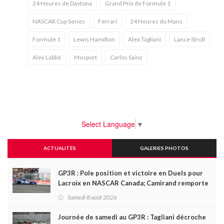
24 Heures de Daytona
Grand Prix de Formule 1
NASCAR Cup Series
Ferrari
24 Heures du Mans
Formule 1
Lewis Hamilton
Alex Tagliani
Lance Stroll
Alex Labbé
Mosport
Carlos Sainz
Select Language
▼
ACTUALITÉS
GALERIES PHOTOS
GP3R : Pole position et victoire en Duels pour
Lacroix en NASCAR Canada; Camirand remporte
l'autre Duels
Samedi 8 août 2026
Journée de samedi au GP3R : Tagliani décroche