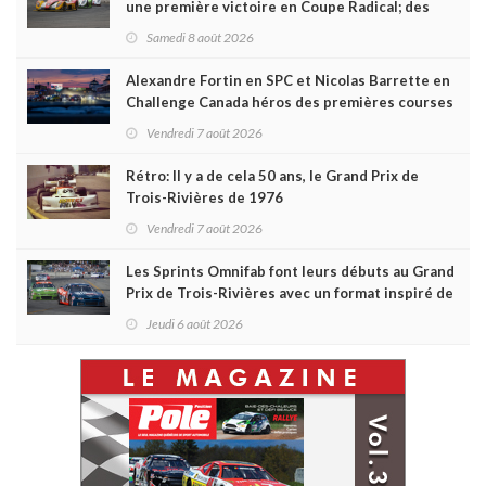
une première victoire en Coupe Radical; des
courses très disputées dans toutes les séries
Samedi 8 août 2026
Alexandre Fortin en SPC et Nicolas Barrette en
Challenge Canada héros des premières courses
du week-end au GP3R
Vendredi 7 août 2026
Rétro: Il y a de cela 50 ans, le Grand Prix de
Trois-Rivières de 1976
Vendredi 7 août 2026
Les Sprints Omnifab font leurs débuts au Grand
Prix de Trois-Rivières avec un format inspiré de
Daytona
Jeudi 6 août 2026