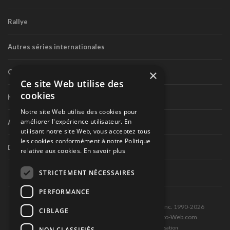
Rallye
Autres séries internationales
×
Circuit routier canadien
Ce site Web utilise des
cookies
Karting
Notre site Web utilise des cookies pour
améliorer l'expérience utilisateur. En
Autres séries nationales
utilisant notre site Web, vous acceptez tous
les cookies conformément à notre Politique
Divers
relative aux cookies.
En savoir plus
STRICTEMENT NÉCESSAIRES
PERFORMANCE
Tous droits réservés © Les Éditions Pole-Position inc. 1990-2026
CIBLAGE
Ce site est produit et hébergé par Montréal-Photo-Web.com
Politique de confidentialité et Conditions d’utilisation
NON CLASSIFIÉS