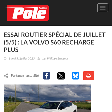
Site
officie
de
Pole-
Positi
Maga
ESSAI ROUTIER SPÉCIAL DE JUILLET
-
(5/5) : LA VOLVO S60 RECHARGE
Le
seul
PLUS
maga
québé
Lundi 31 juillet 2023
par
Philippe Brasseur
de
sport
autom
Partagez l'actualité