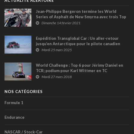
ACTUALITÉ ALÉATOIRE
Jean-Philippe Bergeron termine les World
Series of Asphalt de New Smyrna avec trois Top
6
Dimanche 14 février 2021
Expédition Transglobal Car : Un aller-retour
jusqu’en Antarctique pour le pilote canadien
Andrew Comrie-Picard et 9 autres explorateurs !
Mardi 25 mars 2025
World Challenge : Top 6 pour Jérimy Daniel en
TCR; podium pour Karl Wittmer en TC
Mardi 27 mars 2018
NOS CATÉGORIES
Formule 1
Endurance
NASCAR / Stock-Car