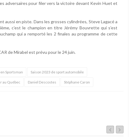
s adversaires pour filer vers la victoire devant Kevin Huet et
nt aussi en piste. Dans les grosses cylindrées, Steve Lagacé a
ième, c’est le champion en titre Jérémy Bouvrette qui s’est
auchamp qui a remporté les 2 finales au programme de cette
R de Mirabel est prévu pour le 24 juin.
s en Sportsman
Saison 2023 de sport automobile
ar au Québec
Daniel Descostes
Stéphane Caron