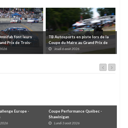
Omnifab font leurs
TB Autosports en piste lors de la
Deu
and Prix de Trois-
Coupe du Maire au Grand Prix de
pour
 un format inspiré de
Trois-Rivières
d'u
 2026
Jeudi 6 août 2026
J
llenge Europe -
Coupe Performance Québec -
WRC
s
Shawinigan
Éta
t 2026
Lundi 3 août 2026
D