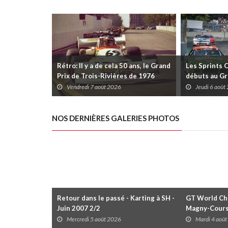
Rétro: Il y a de cela 50 ans, le Grand
Les Sprints 
Prix de Trois-Rivières de 1976
débuts au Gr
Rivières avec
Vendredi 7 août 2026
Jeudi 6 août
Daytona
NOS DERNIÈRES GALERIES PHOTOS
Retour dans le passé - Karting à SH -
GT World Cha
Juin 2007 2/2
Magny-Cour
Mercredi 5 août 2026
Mardi 4 aoû