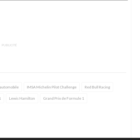
PUBLICITÉ
 automobile
IMSA Michelin Pilot Challenge
Red Bull Racing
1
Lewis Hamilton
Grand Prix de Formule 1