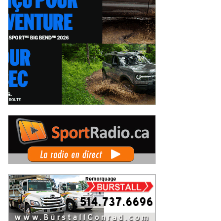
x événements phares à venir
Coupe Radical Canada au GP3R : 21
 le film Villeneuve : L'ascension
inscrits, dont 12 Québécois... et u
ne légende (+ vidéo)
premier gain d'Antoine Sénéchal
eudi 6 août 2026
Jeudi 6 août 2026
dans la série ?
 Rallye de Finlande 2026 -
WRC Rallye de Finlande 2026 -
pes dimanche et podium
Étapes samedi
imanche 2 août 2026
Samedi 1er août 2026