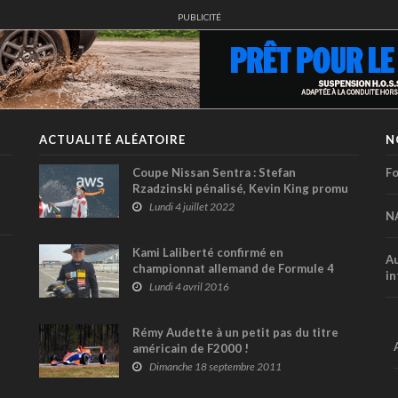
PUBLICITÉ
ACTUALITÉ ALÉATOIRE
N
Coupe Nissan Sentra : Stefan
Fo
Rzadzinski pénalisé, Kevin King promu
vainqueur de la course 2 au GP du
Lundi 4 juillet 2022
N
Canada
Kami Laliberté confirmé en
Au
championnat allemand de Formule 4
in
Lundi 4 avril 2016
Rémy Audette à un petit pas du titre
américain de F2000 !
Dimanche 18 septembre 2011