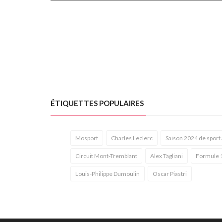
ÉTIQUETTES POPULAIRES
Mosport
Charles Leclerc
Saison 2024 de sport
Circuit Mont-Tremblant
Alex Tagliani
Formule 
Louis-Philippe Dumoulin
Oscar Piastri