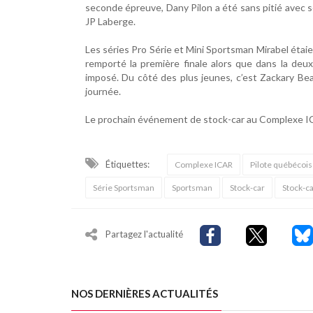
seconde épreuve, Dany Pilon a été sans pitié avec se
JP Laberge.
Les séries Pro Série et Mini Sportsman Mirabel étaie
remporté la première finale alors que dans la deux
imposé. Du côté des plus jeunes, c’est Zackary Be
journée.
Le prochain événement de stock-car au Complexe ICA
Étiquettes:
Complexe ICAR
Pilote québécoi
Série Sportsman
Sportsman
Stock-car
Stock-c
Partagez l'actualité
NOS DERNIÈRES ACTUALITÉS