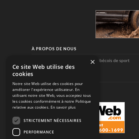
À PROPOS DE NOUS
×
Pole-Position, le seul magazine québécois de sport
Ce site Web utilise des
automobile.
cookies
SUIVEZ-NOUS
Notre site Web utilise des cookies pour
améliorer l'expérience utilisateur. En
utilisant notre site Web, vous acceptez tous
les cookies conformément à notre Politique
relative aux cookies.
En savoir plus
STRICTEMENT NÉCESSAIRES
PERFORMANCE