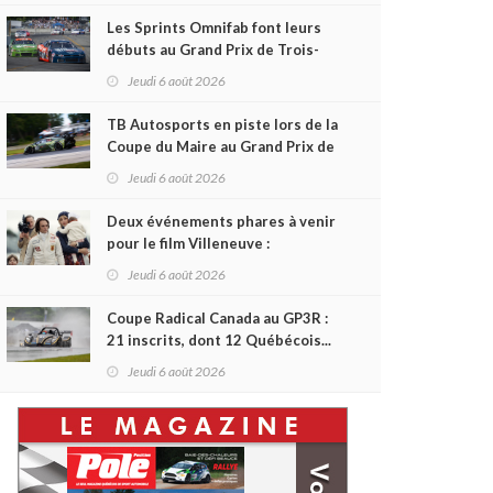
Les Sprints Omnifab font leurs
débuts au Grand Prix de Trois-
Rivières avec un format inspiré
Jeudi 6 août 2026
de Daytona
TB Autosports en piste lors de la
Coupe du Maire au Grand Prix de
Trois-Rivières
Jeudi 6 août 2026
Deux événements phares à venir
pour le film Villeneuve :
L'ascension d'une légende (+
Jeudi 6 août 2026
vidéo)
Coupe Radical Canada au GP3R :
21 inscrits, dont 12 Québécois...
et un premier gain d'Antoine
Jeudi 6 août 2026
Sénéchal dans la série ?