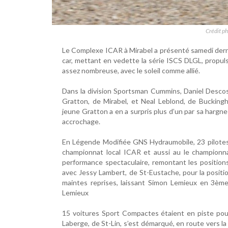
Crédit p
Le Complexe ICAR à Mirabel a présenté samedi derni
car, mettant en vedette la série ISCS DLGL, propuls
assez nombreuse, avec le soleil comme allié.
Dans la division Sportsman Cummins, Daniel Descost
Gratton, de Mirabel, et Neal Leblond, de Bucking
jeune Gratton a en a surpris plus d’un par sa hargne 
accrochage.
En Légende Modifiée GNS Hydraumobile, 23 pilotes 
championnat local ICAR et aussi au le championnat
performance spectaculaire, remontant les positions
avec Jessy Lambert, de St-Eustache, pour la positi
maintes reprises, laissant Simon Lemieux en 3ème 
Lemieux
15 voitures Sport Compactes étaient en piste pour 
Laberge, de St-Lin, s’est démarqué, en route vers la