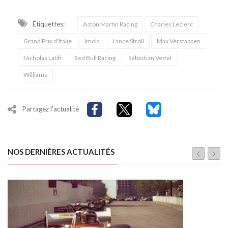
Étiquettes:
Aston Martin Racing
Charles Leclerc
Grand Prix d'Italie
Imola
Lance Stroll
Max Verstappen
Nicholas Latifi
Red Bull Racing
Sebastian Vettel
Williams
Partagez l'actualité
NOS DERNIÈRES ACTUALITÉS