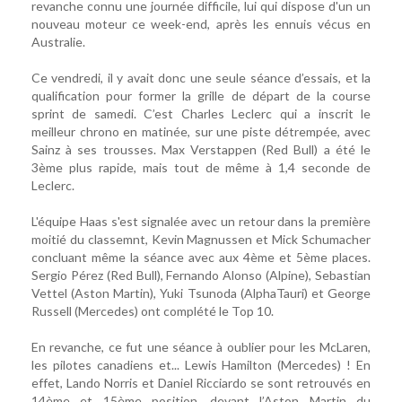
revanche connu une journée difficile, lui qui dispose d'un un
nouveau moteur ce week-end, après les ennuis vécus en
Australie.
Ce vendredi, il y avait donc une seule séance d’essais, et la
qualification pour former la grille de départ de la course
sprint de samedi. C’est Charles Leclerc qui a inscrit le
meilleur chrono en matinée, sur une piste détrempée, avec
Sainz à ses trousses. Max Verstappen (Red Bull) a été le
3ème plus rapide, mais tout de même à 1,4 seconde de
Leclerc.
L'équipe Haas s'est signalée avec un retour dans la première
moitié du classemnt, Kevin Magnussen et Mick Schumacher
concluant même la séance avec aux 4ème et 5ème places.
Sergio Pérez (Red Bull), Fernando Alonso (Alpine), Sebastian
Vettel (Aston Martin), Yuki Tsunoda (AlphaTauri) et George
Russell (Mercedes) ont complété le Top 10.
En revanche, ce fut une séance à oublier pour les McLaren,
les pilotes canadiens et... Lewis Hamilton (Mercedes) ! En
effet, Lando Norris et Daniel Ricciardo se sont retrouvés en
14ème et 15ème position, devant l’Aston Martin du