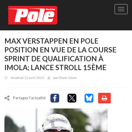
Site
officie
de
Pole-
Positi
Maga
MAX VERSTAPPEN EN POLE
-
POSITION EN VUE DE LA COURSE
Le
seul
SPRINT DE QUALIFICATION À
maga
IMOLA; LANCE STROLL 15ÈME
québé
de
Vendredi 22 avril 2022
par
Eliane Gilain
sport
autom
Partagez l'actualité