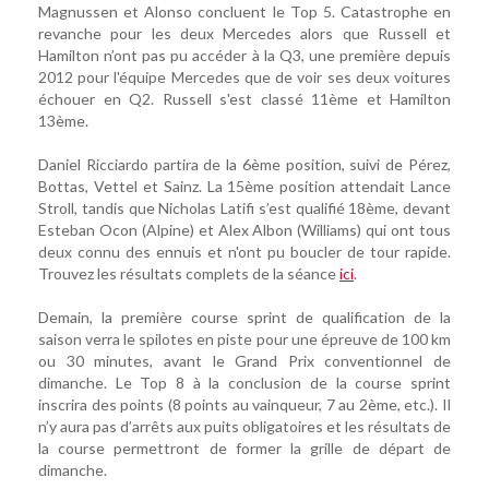
Magnussen et Alonso concluent le Top 5. Catastrophe en
revanche pour les deux Mercedes alors que Russell et
Hamilton n’ont pas pu accéder à la Q3, une première depuis
2012 pour l'équipe Mercedes que de voir ses deux voitures
échouer en Q2. Russell s'est classé 11ème et Hamilton
13ème.
Daniel Ricciardo partira de la 6ème position, suivi de Pérez,
Bottas, Vettel et Sainz. La 15ème position attendait Lance
Stroll, tandis que Nicholas Latifi s’est qualifié 18ème, devant
Esteban Ocon (Alpine) et Alex Albon (Williams) qui ont tous
deux connu des ennuis et n'ont pu boucler de tour rapide.
Trouvez les résultats complets de la séance
ici
.
Demain, la première course sprint de qualification de la
saison verra le spilotes en piste pour une épreuve de 100 km
ou 30 minutes, avant le Grand Prix conventionnel de
dimanche. Le Top 8 à la conclusion de la course sprint
inscrira des points (8 points au vainqueur, 7 au 2ème, etc.). Il
n’y aura pas d’arrêts aux puits obligatoires et les résultats de
la course permettront de former la grille de départ de
dimanche.