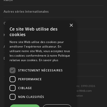
Autres séries internationales
Circuit routier canadien
×
Ce site Web utilise des
cookies
Karting
Notre site Web utilise des cookies pour
améliorer l'expérience utilisateur. En
Autres séries nationales
utilisant notre site Web, vous acceptez tous
les cookies conformément à notre Politique
Divers
relative aux cookies.
En savoir plus
STRICTEMENT NÉCESSAIRES
PERFORMANCE
Tous droits réservés © Les Éditions Pole-Position inc. 1990-2026
CIBLAGE
Ce site est produit et hébergé par Montréal-Photo-Web.com
Politique de confidentialité et Conditions d’utilisation
NON CLASSIFIÉS