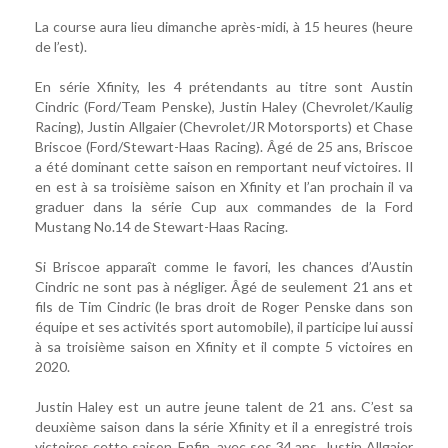
La course aura lieu dimanche après-midi, à 15 heures (heure
de l’est).
En série Xfinity, les 4 prétendants au titre sont Austin
Cindric (Ford/Team Penske), Justin Haley (Chevrolet/Kaulig
Racing), Justin Allgaier (Chevrolet/JR Motorsports) et Chase
Briscoe (Ford/Stewart-Haas Racing). Âgé de 25 ans, Briscoe
a été dominant cette saison en remportant neuf victoires. Il
en est à sa troisième saison en Xfinity et l’an prochain il va
graduer dans la série Cup aux commandes de la Ford
Mustang No.14 de Stewart-Haas Racing.
Si Briscoe apparaît comme le favori, les chances d’Austin
Cindric ne sont pas à négliger. Âgé de seulement 21 ans et
fils de Tim Cindric (le bras droit de Roger Penske dans son
équipe et ses activités sport automobile), il participe lui aussi
à sa troisième saison en Xfinity et il compte 5 victoires en
2020.
Justin Haley est un autre jeune talent de 21 ans. C’est sa
deuxième saison dans la série Xfinity et il a enregistré trois
victoires cette saison. Enfin, avec ses 34 ans, Justin Allgaier