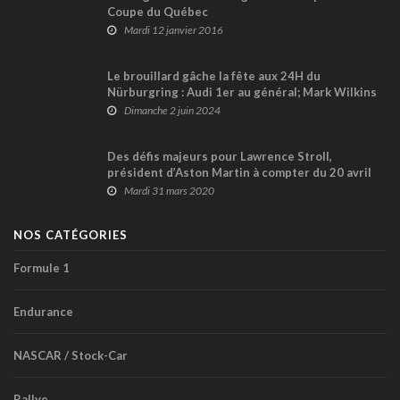
Coupe du Québec
Mardi 12 janvier 2016
Le brouillard gâche la fête aux 24H du
Nürburgring : Audi 1er au général; Mark Wilkins
et Hyundai lauréats en TCR; abandon pour
Dimanche 2 juin 2024
Grenier
Des défis majeurs pour Lawrence Stroll,
président d’Aston Martin à compter du 20 avril
Mardi 31 mars 2020
NOS CATÉGORIES
Formule 1
Endurance
NASCAR / Stock-Car
Rallye