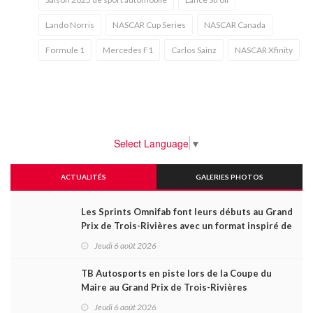
Lando Norris
NASCAR Cup Series
NASCAR Canada
Formule 1
Mercedes F1
Carlos Sainz
NASCAR Xfinity
Select Language
▼
ACTUALITÉS
GALERIES PHOTOS
Les Sprints Omnifab font leurs débuts au Grand
Prix de Trois-Rivières avec un format inspiré de
Daytona
Jeudi 6 août 2026
TB Autosports en piste lors de la Coupe du
Maire au Grand Prix de Trois-Rivières
Jeudi 6 août 2026