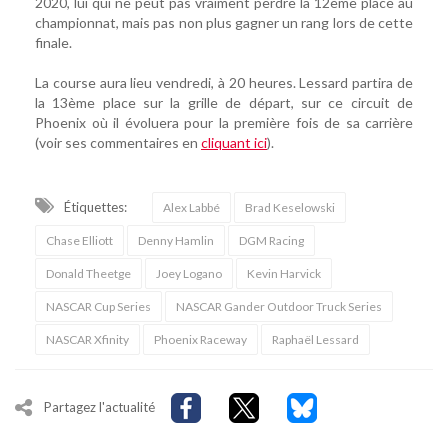
2020, lui qui ne peut pas vraiment perdre la 12ème place au
championnat, mais pas non plus gagner un rang lors de cette
finale.
La course aura lieu vendredi, à 20 heures. Lessard partira de
la 13ème place sur la grille de départ, sur ce circuit de
Phoenix où il évoluera pour la première fois de sa carrière
(voir ses commentaires en
cliquant ici
).
Étiquettes:
Alex Labbé
Brad Keselowski
Chase Elliott
Denny Hamlin
DGM Racing
Donald Theetge
Joey Logano
Kevin Harvick
NASCAR Cup Series
NASCAR Gander Outdoor Truck Series
NASCAR Xfinity
Phoenix Raceway
Raphaël Lessard
Partagez l'actualité