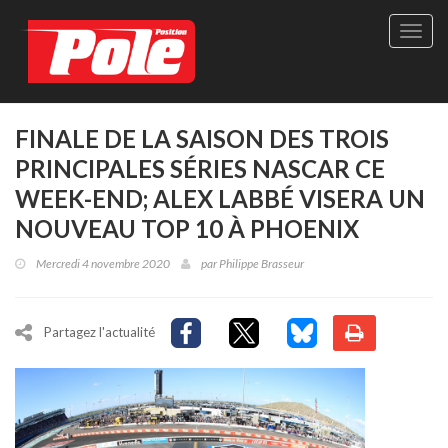
Site
officie
de
Pole-
Positi
Maga
FINALE DE LA SAISON DES TROIS
-
PRINCIPALES SÉRIES NASCAR CE
Le
seul
WEEK-END; ALEX LABBÉ VISERA UN
maga
NOUVEAU TOP 10 À PHOENIX
québé
de
Mercredi 4 novembre 2020
par
Philippe Brasseur
sport
autom
Partagez l'actualité