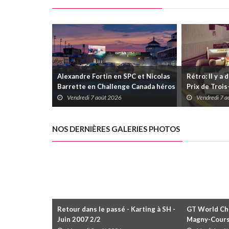
Alexandre Fortin en SPC et Nicolas
Rétro: Il y a 
Barrette en Challenge Canada héros
Prix de Troi
des premières courses du week-end
Vendredi 7 août 2026
Vendredi 7 
au GP3R
NOS DERNIÈRES GALERIES PHOTOS
Retour dans le passé - Karting à SH -
GT World Cha
Juin 2007 2/2
Magny-Cour