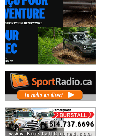
Autosports en piste lors de la
Deux événements phares à venir
pe du Maire au Grand Prix de
pour le film Villeneuve : L'ascensio
is-Rivières
d'une légende (+ vidéo)
eudi 6 août 2026
Jeudi 6 août 2026
 Rallye de Finlande 2026 -
WRC Rallye de Finlande 2026 -
pes dimanche et podium
Étapes samedi