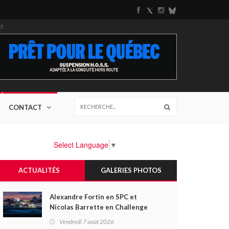
TÉ
CONTACT
Select Language
▼
ACTUALITÉS
GALERIES PHOTOS
Alexandre Fortin en SPC et
Nicolas Barrette en Challenge
Canada héros des premières
Vendredi 7 août 2026
courses du week-end au GP3R