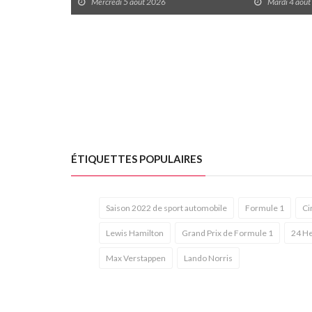
Mercredi 5 août 2026
Mardi 4 aoû
ÉTIQUETTES POPULAIRES
Saison 2022 de sport automobile
Formule 1
Ci
Lewis Hamilton
Grand Prix de Formule 1
24 H
Max Verstappen
Lando Norris