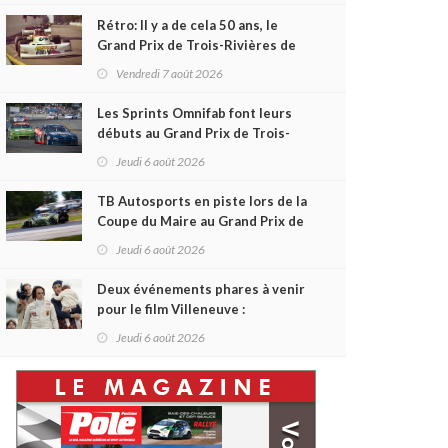
Rétro: Il y a de cela 50 ans, le
Grand Prix de Trois-Rivières de
1976
Vendredi 7 août 2026
Les Sprints Omnifab font leurs
débuts au Grand Prix de Trois-
Rivières avec un format inspiré
Jeudi 6 août 2026
de Daytona
TB Autosports en piste lors de la
Coupe du Maire au Grand Prix de
Trois-Rivières
Jeudi 6 août 2026
Deux événements phares à venir
pour le film Villeneuve :
L'ascension d'une légende (+
Jeudi 6 août 2026
vidéo)