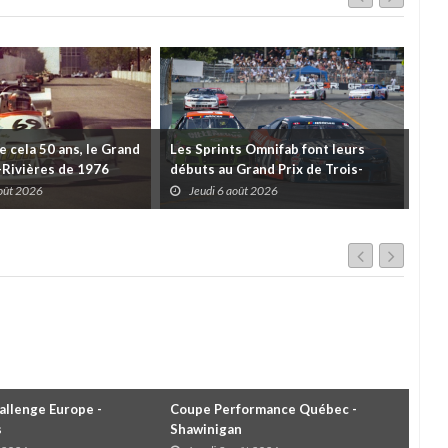
de cela 50 ans, le Grand
Les Sprints Omnifab font leurs
TB 
s-Rivières de 1976
débuts au Grand Prix de Trois-
Cou
Rivières avec un format inspiré de
Tro
août 2026
Jeudi 6 août 2026
J
Daytona
llenge Europe -
Coupe Performance Québec -
WRC
s
Shawinigan
Éta