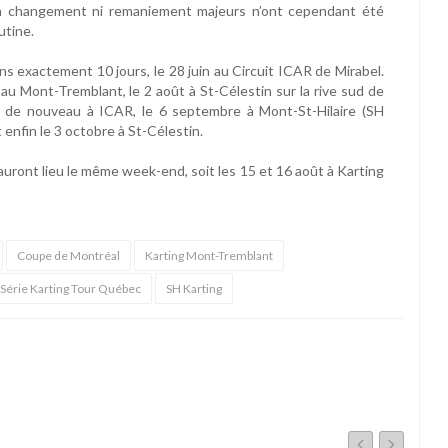
un changement ni remaniement majeurs n’ont cependant été
utine.
 exactement 10 jours, le 28 juin au Circuit ICAR de Mirabel.
 au Mont-Tremblant, le 2 août à St-Célestin sur la rive sud de
ût de nouveau à ICAR, le 6 septembre à Mont-St-Hilaire (SH
enfin le 3 octobre à St-Célestin.
uront lieu le même week-end, soit les 15 et 16 août à Karting
Coupe de Montréal
Karting Mont-Tremblant
Série Karting Tour Québec
SH Karting