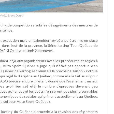
photo: Bruno Dorais
rting de compétition a subi les désagréments des mesures de
intemps.
 exception mais un calendrier révisé a pu être mis en place
dans l’est de la province, la Série karting Tour Québec de
c (APKLQ) devrait tenir 2 épreuves.
mbant déjà aux organisateurs avec les procédures et règles à
, Auto Sport Québec a jugé qu’il n’était pas opportun d’en
 Québec de karting est remise à la prochaine saison » indique
ui régit la discipline au Québec, comme elle le fait aussi pour
ce, ASQ précise encore : « étant donné que l’événement majeur
as avoir lieu cet été, le nombre d’épreuves devenait peu
 Les exigences et les coûts n’en seront que plus raisonnables
économiques et sociales qui priment actuellement au Québec.
t de soi pour Auto Sport Québec ».
 karting du Québec a procédé à la révision des règlements