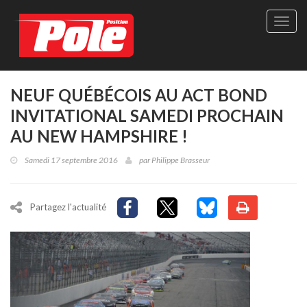
Site
officie
de
Pole-
Positi
Maga
NEUF QUÉBÉCOIS AU ACT BOND
-
INVITATIONAL SAMEDI PROCHAIN
Le
seul
AU NEW HAMPSHIRE !
maga
québé
Samedi 17 septembre 2016
par
Philippe Brasseur
de
sport
autom
Partagez l'actualité