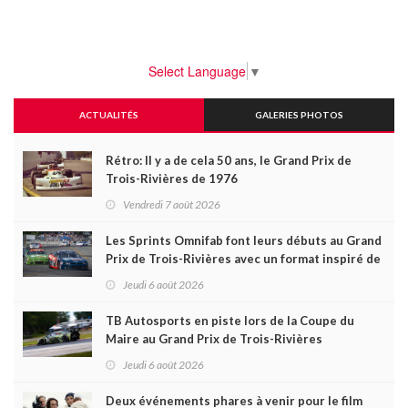
Select Language
▼
ACTUALITÉS
GALERIES PHOTOS
Rétro: Il y a de cela 50 ans, le Grand Prix de
Trois-Rivières de 1976
Vendredi 7 août 2026
Les Sprints Omnifab font leurs débuts au Grand
Prix de Trois-Rivières avec un format inspiré de
Daytona
Jeudi 6 août 2026
TB Autosports en piste lors de la Coupe du
Maire au Grand Prix de Trois-Rivières
Jeudi 6 août 2026
Deux événements phares à venir pour le film