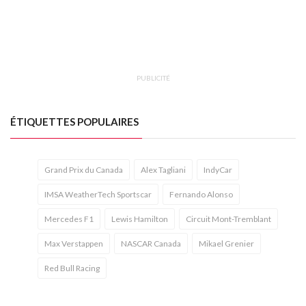
PUBLICITÉ
ÉTIQUETTES POPULAIRES
Grand Prix du Canada
Alex Tagliani
IndyCar
IMSA WeatherTech Sportscar
Fernando Alonso
Mercedes F1
Lewis Hamilton
Circuit Mont-Tremblant
Max Verstappen
NASCAR Canada
Mikael Grenier
Red Bull Racing