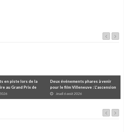
 en piste lors de la
Deux événements phares à venir
Cou
re au Grand Prix de
pour le film Villeneuve : L'ascension
insc
es
d'une légende (+ vidéo)
pre
 2026
Jeudi 6 août 2026
J
dans