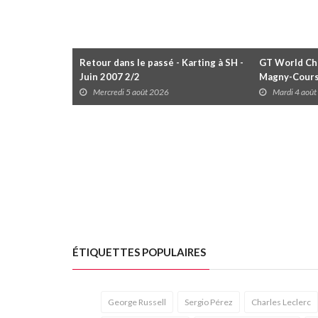
Retour dans le passé - Karting à SH -
GT World Cha
Juin 2007 2/2
Magny-Cour
Mercredi 5 août 2026
Mardi 4 aoû
ÉTIQUETTES POPULAIRES
George Russell
Sergio Pérez
Charles Leclerc