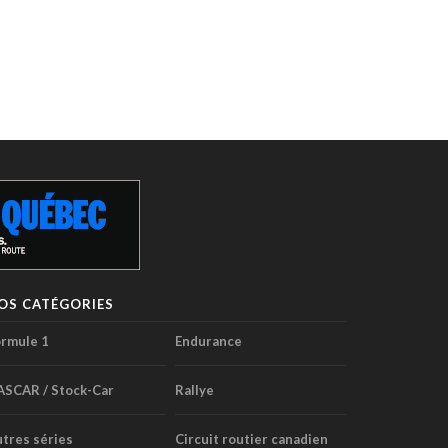
OS CATÉGORIES
rmule 1
Endurance
ASCAR / Stock-Car
Rallye
tres séries
Circuit routier canadien