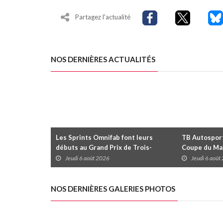
Partagez l'actualité
NOS DERNIÈRES ACTUALITÉS
Les Sprints Omnifab font leurs
TB Autosports
débuts au Grand Prix de Trois-
Coupe du Mai
Rivières avec un format inspiré de
Trois-Rivièr
Jeudi 6 août 2026
Jeudi 6 août
Daytona
NOS DERNIÈRES GALERIES PHOTOS