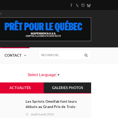
TÉ
CONTACT
Select Language
▼
ACTUALITÉS
GALERIES PHOTOS
Les Sprints Omnifab font leurs
débuts au Grand Prix de Trois-
Rivières avec un format inspiré
Jeudi 6 août 2026
de Daytona