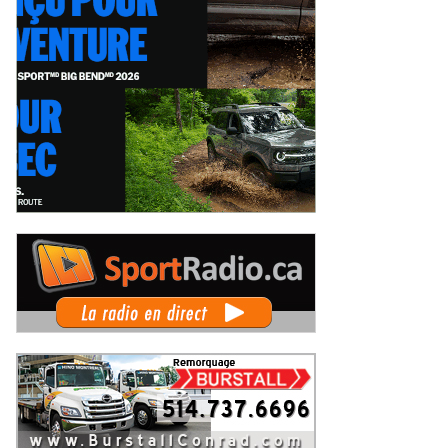
pe Radical Canada au GP3R : 21
Un 36ème Grand Prix de Trois-
rits, dont 12 Québécois... et un
Rivières pour Didier Schraenen... e
mier gain d'Antoine Sénéchal
une première en Challenge Canad
eudi 6 août 2026
Mercredi 5 août 2026
 la série ?