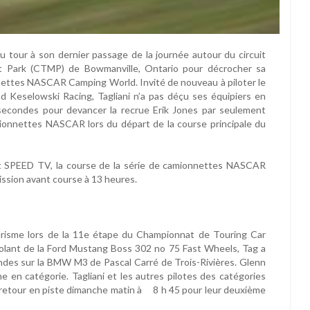
 du tour à son dernier passage de la journée autour du circuit
t Park (CTMP) de Bowmanville, Ontario pour décrocher sa
nettes NASCAR Camping World. Invité de nouveau à piloter le
 Keselowski Racing, Tagliani n’a pas déçu ses équipiers en
secondes pour devancer la recrue Erik Jones par seulement
ionnettes NASCAR lors du départ de la course principale du
 SPEED TV, la course de la série de camionnettes NASCAR
mission avant course à 13 heures.
urisme lors de la 11e étape du Championnat de Touring Car
olant de la Ford Mustang Boss 302 no 75 Fast Wheels, Tag a
ondes sur la BMW M3 de Pascal Carré de Trois-Rivières. Glenn
me en catégorie. Tagliani et les autres pilotes des catégories
 retour en piste dimanche matin à 8 h 45 pour leur deuxième