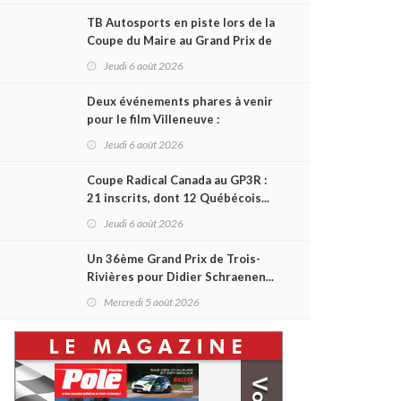
TB Autosports en piste lors de la
Coupe du Maire au Grand Prix de
Trois-Rivières
Jeudi 6 août 2026
Deux événements phares à venir
pour le film Villeneuve :
L'ascension d'une légende (+
Jeudi 6 août 2026
vidéo)
Coupe Radical Canada au GP3R :
21 inscrits, dont 12 Québécois...
et un premier gain d'Antoine
Jeudi 6 août 2026
Sénéchal dans la série ?
Un 36ème Grand Prix de Trois-
Rivières pour Didier Schraenen...
et une première en Challenge
Mercredi 5 août 2026
Canada