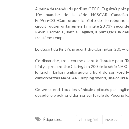
À peine descendu du podium CTCC, Tag était prêt pour 
10e manche de la série NASCAR Canadian 
EpiPen/CGI/CanTorque, le pilote de Terrebonne a 
circuit routier ontarien en 1 minute 23,939 second
Kevin Lacroix. Quant à Tagliani, il partagera la d
troisième temps.
Le départ du Pinty’s present the Clarington 200 — 
Ce dimanche, trois courses sont à l’horaire pour T
Pinty’s present the Clarington 200 de la série NAS
le lunch, Tagliani embarquera à bord de son Ford F
camionnettes NASCAR Camping World, une course de 
Ce week-end, tous les véhicules pilotés par Taglia
décédé le week-end dernier sur l’ovale du Pocono 
Étiquettes:
Alex Tagliani
NASCAR