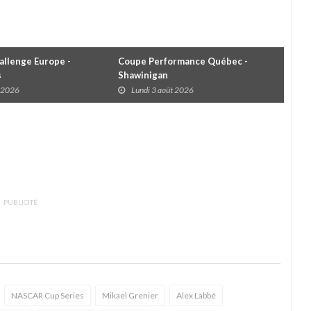
llenge Europe -
Coupe Performance Québec -
WRC
s
Shawinigan
Éta
t 2026
Lundi 3 août 2026
D
PUBLICITÉ
NASCAR Cup Series
Mikael Grenier
Alex Labbé