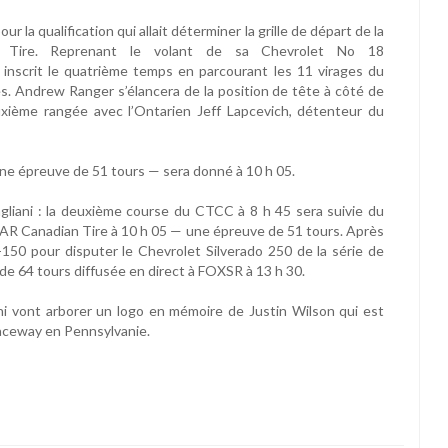
la qualification qui allait déterminer la grille de départ de la
Tire. Reprenant le volant de sa Chevrolet No 18
inscrit le quatrième temps en parcourant les 11 virages du
es. Andrew Ranger s’élancera de la position de tête à côté de
euxième rangée avec l’Ontarien Jeff Lapcevich, détenteur du
une épreuve de 51 tours — sera donné à 10 h 05.
agliani : la deuxième course du CTCC à 8 h 45 sera suivie du
CAR Canadian Tire à 10 h 05 — une épreuve de 51 tours. Après
-150 pour disputer le Chevrolet Silverado 250 de la série de
64 tours diffusée en direct à FOXSR à 13 h 30.
ni vont arborer un logo en mémoire de Justin Wilson qui est
Raceway en Pennsylvanie.