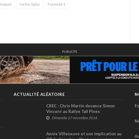
osport
Carlos Sainz
Formule 1
PUBLICITÉ
ACTUALITÉ ALÉATOIRE
N
CREC : Chris Martin devance Simon
Fo
Vincent au Rallye Tall Pines
Dimanche 27 novembre 2016
N
Annie Villeneuve et son implication au
Au