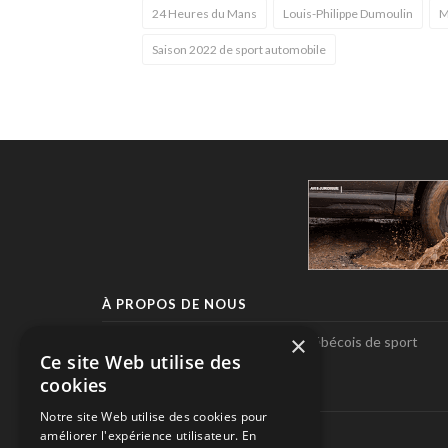
24 Heures du Mans
Louis-Philippe Dumoulin
M
Saison 2022 de sport automobile
À PROPOS DE NOUS
×
Pole-Position, le seul magazine québécois de sport
Ce site Web utilise des
automobile.
cookies
SUIVEZ-NOUS
Notre site Web utilise des cookies pour
améliorer l'expérience utilisateur. En