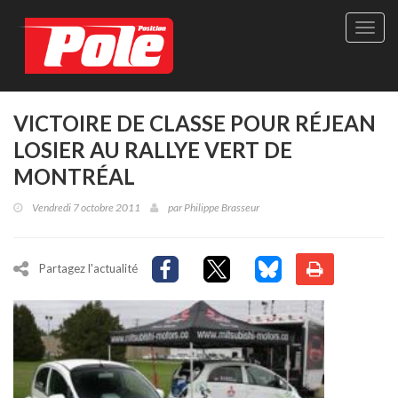
Site
officie
de
Pole-
Positi
Maga
VICTOIRE DE CLASSE POUR RÉJEAN
-
LOSIER AU RALLYE VERT DE
Le
seul
MONTRÉAL
maga
québé
Vendredi 7 octobre 2011
par
Philippe Brasseur
de
sport
autom
Partagez l'actualité