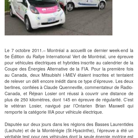
Le 7 octobre 2011.– Montréal a accueilli ce dernier week-end la
5e Édition du Rallye International Vert de Montréal, une épreuve
pour véhicules électriques et hybrides inscrite au calendrier de la
Coupe des Énergies Alternative de la FIA. Pour la première fois
au Canada, deux Mitsubishi i-MiEV étaient inscrites et tentaient
de relever un défi encore inédit dans ce type d’épreuve. Les deux
berlines, confiées à Claude Quenneville, commentateur de Radio-
Canada, et Réjean Losier ont réussi à couvrir une distance de
plus de 250 kilomètres, dont 145 en épreuve de régularité. C’est
le vétéran Losier, navigué par l’Ontarien Brian Maxwell qui
remporte la catégorie IIIA pour véhicule électrique.
Disputée sur deux jours dans les régions des Basses Laurentides
(Lachute) et de la Montérégie (St-Hyacinthe), l’épreuve a été un
véritable test pour ces véhicules dont la seule énergie motrice est