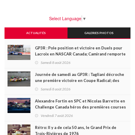
Select Language
▼
ACTUALITÉS
GALERIES PHOTOS
GP3R : Pole position et victoire en Duels pour
Lacroix en NASCAR Canada; Camirand remporte
l'autre Duels
Samedi 8 août 2026
Journée de samedi au GP3R : Tagliani décroche
une première victoire en Coupe Radical; des
courses très disputées dans toutes les séries
Samedi 8 août 2026
Alexandre Fortin en SPC et Nicolas Barrette en
Challenge Canada héros des premières courses
du week-end au GP3R
Vendredi 7 août 2026
Rétro: Il y a de cela 50 ans, le Grand Prix de
Trois-Rivières de 1976