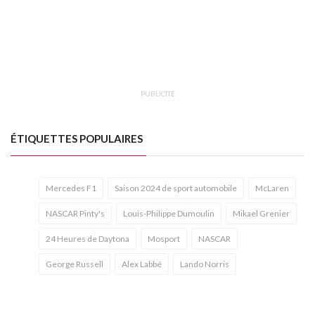
PUBLICITÉ
ÉTIQUETTES POPULAIRES
Mercedes F1
Saison 2024 de sport automobile
McLaren
NASCAR Pinty's
Louis-Philippe Dumoulin
Mikael Grenier
24 Heures de Daytona
Mosport
NASCAR
George Russell
Alex Labbé
Lando Norris