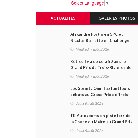
Select Language
▼
ACTUALITÉS
GALERIES PHOTOS
Alexandre Fortin en SPC et
Nicolas Barrette en Challenge
Canada héros des premières
Vendredi 7 août 2026
courses du week-end au GP3R
Rétro: Il y a de cela 50 ans, le
Grand Prix de Trois-Rivières de
1976
Vendredi 7 août 2026
Les Sprints Omnifab font leurs
débuts au Grand Prix de Trois-
Rivières avec un format inspiré
Jeudi 6 août 2026
de Daytona
TB Autosports en piste lors de
la Coupe du Maire au Grand Prix
de Trois-Rivières
Jeudi 6 août 2026