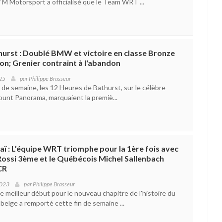
 M Motorsport a officialisé que le Team WRT ...
urst : Doublé BMW et victoire en classe Bronze
n; Grenier contraint à l'abandon
025
par
Philippe Brasseur
 de semaine, les 12 Heures de Bathurst, sur le célèbre
ount Panorama, marquaient la premiè...
ï : L’équipe WRT triomphe pour la 1ère fois avec
ossi 3ème et le Québécois Michel Sallenbach
CR
2023
par
Philippe Brasseur
 de meilleur début pour le nouveau chapitre de l'histoire du
belge a remporté cette fin de semaine ...