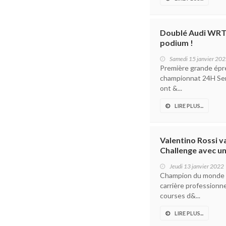
Doublé Audi WRT a
podium !
Samedi 15 janvier 20
Première grande épre
championnat 24H Serie
ont &...
LIRE PLUS...
Valentino Rossi v
Challenge avec u
Jeudi 13 janvier 2022
Champion du monde Mo
carrière professionne
courses d&...
LIRE PLUS...