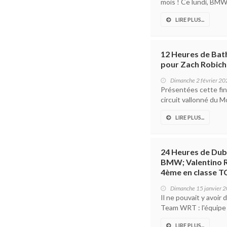
mois ! Ce lundi, BMW
LIRE PLUS...
12 Heures de Bath
pour Zach Robicho
Dimanche 2 février 2
Présentées cette fin
circuit vallonné du M
LIRE PLUS...
24 Heures de Duba
BMW; Valentino R
4ème en classe T
Dimanche 15 janvier 
Il ne pouvait y avoir
Team WRT : l'équipe 
LIRE PLUS...