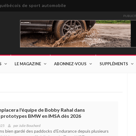
e québécois de sport automobile
PUBLICI
S
LE MAGAZINE
ABONNEZ-VOUS
SUPPLÉMENTS
lacera l'équipe de Bobby Rahal dans
s prototypes BMW en IMSA dès 2026
025
par
Julie Bouchard
oins bien gardé des paddocks d’Endurance depuis plusieurs