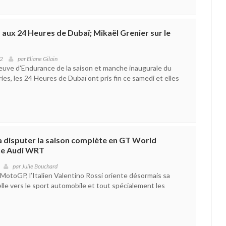
ux 24 Heures de Dubaï; Mikaël Grenier sur le
22
par
Eliane Gilain
uve d'Endurance de la saison et manche inaugurale du
s, les 24 Heures de Dubaï ont pris fin ce samedi et elles
a disputer la saison complète en GT World
ne Audi WRT
par
Julie Bouchard
toGP, l’Italien Valentino Rossi oriente désormais sa
lle vers le sport automobile et tout spécialement les