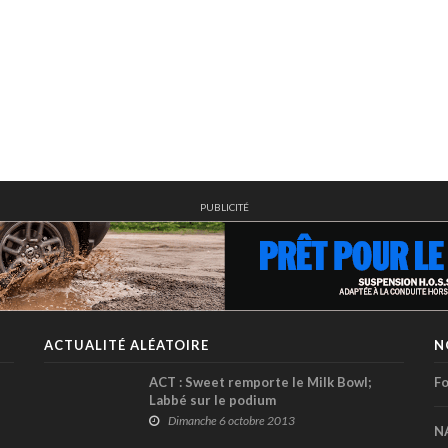
PUBLICITÉ
ACTUALITÉ ALÉATOIRE
N
ACT : Sweet remporte le Milk Bowl;
Fo
Labbé sur le podium
Dimanche 6 octobre 2013
N