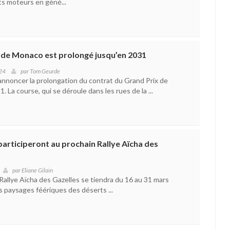
ts moteurs en géné...
x de Monaco est prolongé jusqu’en 2031
24
par
Tom Geurde
’annoncer la prolongation du contrat du Grand Prix de
 La course, qui se déroule dans les rues de la ...
articiperont au prochain Rallye Aïcha des
par
Eliane Gilain
Rallye Aïcha des Gazelles se tiendra du 16 au 31 mars
es paysages féériques des déserts ...