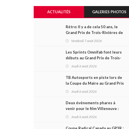
ACTUALITÉS
GALERIES PHOTOS
Rétro: Il y a de cela 50 ans, le
Grand Prix de Trois-Rivières de
1976
Vendredi 7 août 2026
Les Sprints Omnifab font leurs
débuts au Grand Prix de Trois-
Rivières avec un format inspiré
Jeudi 6 août 2026
de Daytona
TB Autosports en piste lors de
la Coupe du Maire au Grand Prix
de Trois-Rivières
Jeudi 6 août 2026
Deux événements phares à
venir pour le film Villeneuve :
L'ascension d'une légende (+
Jeudi 6 août 2026
vidéo)
Coupe Radical Canada au GP3R :