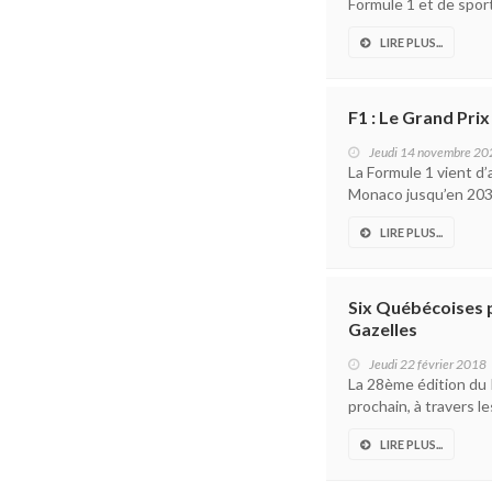
Formule 1 et de spor
LIRE PLUS...
F1 : Le Grand Pri
Jeudi 14 novembre 20
La Formule 1 vient d
Monaco jusqu’en 2031.
LIRE PLUS...
Six Québécoises p
Gazelles
Jeudi 22 février 2018
La 28ème édition du 
prochain, à travers l
LIRE PLUS...