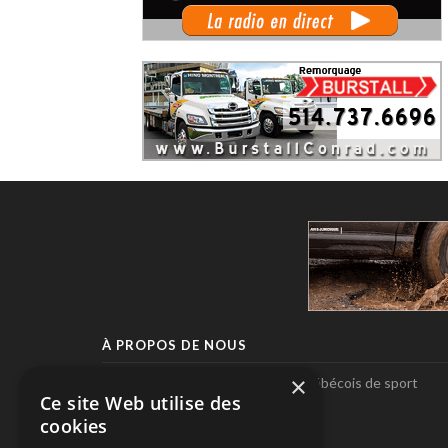
À PROPOS DE NOUS
×
Pole-Position, le seul magazine québécois de sport
Ce site Web utilise des
automobile.
cookies
SUIVEZ-NOUS