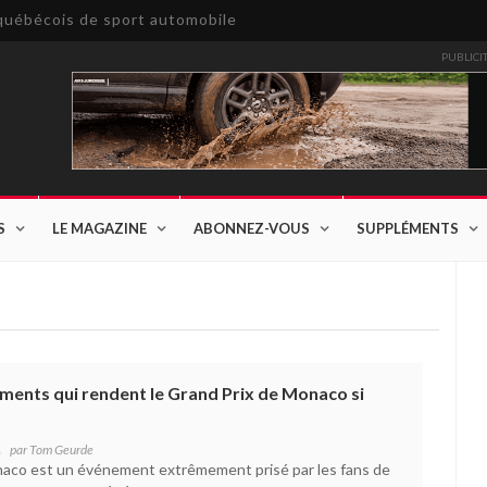
e québécois de sport automobile
PUBLICI
S
LE MAGAZINE
ABONNEZ-VOUS
SUPPLÉMENTS
éments qui rendent le Grand Prix de Monaco si
par
Tom Geurde
naco est un événement extrêmement prisé par les fans de