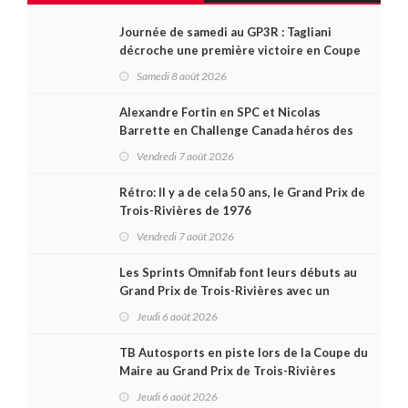
Journée de samedi au GP3R : Tagliani
décroche une première victoire en Coupe
Radical; des courses très disputées dans
Samedi 8 août 2026
toutes les séries
Alexandre Fortin en SPC et Nicolas
Barrette en Challenge Canada héros des
premières courses du week-end au GP3R
Vendredi 7 août 2026
Rétro: Il y a de cela 50 ans, le Grand Prix de
Trois-Rivières de 1976
Vendredi 7 août 2026
Les Sprints Omnifab font leurs débuts au
Grand Prix de Trois-Rivières avec un
format inspiré de Daytona
Jeudi 6 août 2026
TB Autosports en piste lors de la Coupe du
Maire au Grand Prix de Trois-Rivières
Jeudi 6 août 2026