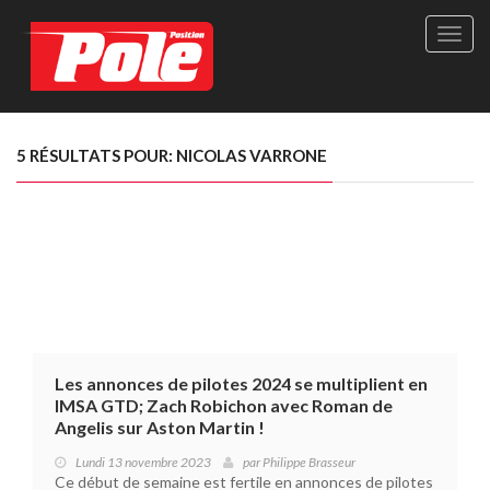
Site
officie
de
Pole-
Positi
Maga
5 RÉSULTATS POUR: NICOLAS VARRONE
-
Le
seul
maga
québé
de
sport
autom
Les annonces de pilotes 2024 se multiplient en
IMSA GTD; Zach Robichon avec Roman de
Angelis sur Aston Martin !
Lundi 13 novembre 2023
par
Philippe Brasseur
Ce début de semaine est fertile en annonces de pilotes