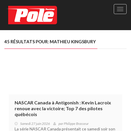
Site
officie
de
Pole-
Positi
Maga
45 RÉSULTATS POUR: MATHIEU KINGSBURY
-
Le
seul
maga
québé
de
sport
autom
NASCAR Canada à Antigonish : Kevin Lacroix
renoue avec la victoire; Top 7 des pilotes
québécois
Samedi 27 juin 2026
par
Philippe Brasseur
La série NASCAR Canada présentait ce samedi soir son