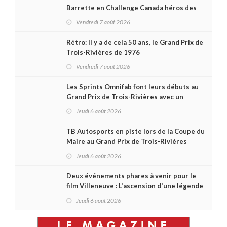
Barrette en Challenge Canada héros des
premières courses du week-end au GP3R
Vendredi 7 août 2026
Rétro: Il y a de cela 50 ans, le Grand Prix de
Trois-Rivières de 1976
Vendredi 7 août 2026
Les Sprints Omnifab font leurs débuts au
Grand Prix de Trois-Rivières avec un
format inspiré de Daytona
Jeudi 6 août 2026
TB Autosports en piste lors de la Coupe du
Maire au Grand Prix de Trois-Rivières
Jeudi 6 août 2026
Deux événements phares à venir pour le
film Villeneuve : L'ascension d'une légende
(+ vidéo)
Jeudi 6 août 2026