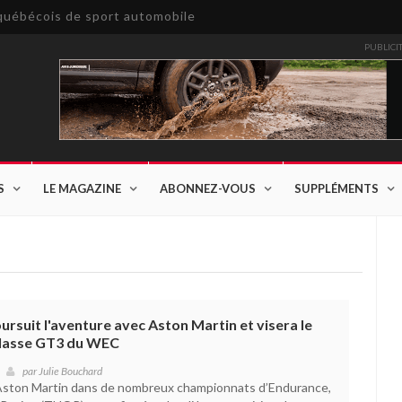
e québécois de sport automobile
PUBLICI
S
LE MAGAZINE
ABONNEZ-VOUS
SUPPLÉMENTS
rsuit l'aventure avec Aston Martin et visera le
 classe GT3 du WEC
par
Julie Bouchard
d’Aston Martin dans de nombreux championnats d’Endurance,