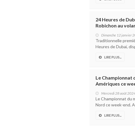
24 Heures de Duba
Robichon au vola
Dimanche 12 janvier 
Traditionnelle premiè
Heures de Dubaï, disp
LIRE PLUS...
Le Championnat d
Amériques ce wee
Mercredi 28 août 202
Le Championnat du m
Nord ce week-end. Ap
LIRE PLUS...