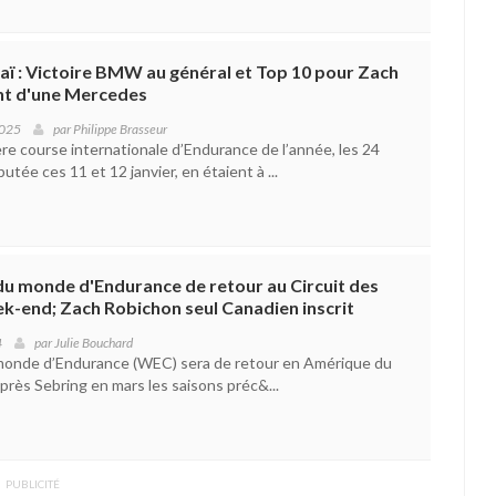
ï : Victoire BMW au général et Top 10 pour Zach
nt d'une Mercedes
2025
par
Philippe Brasseur
re course internationale d’Endurance de l’année, les 24
utée ces 11 et 12 janvier, en étaient à ...
u monde d'Endurance de retour au Circuit des
k-end; Zach Robichon seul Canadien inscrit
4
par
Julie Bouchard
onde d’Endurance (WEC) sera de retour en Amérique du
rès Sebring en mars les saisons préc&...
PUBLICITÉ