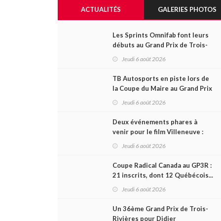
ACTUALITÉS
GALERIES PHOTOS
Les Sprints Omnifab font leurs
débuts au Grand Prix de Trois-
Rivières avec un format inspiré
Jeudi 6 août 2026
de Daytona
TB Autosports en piste lors de
la Coupe du Maire au Grand Prix
de Trois-Rivières
Jeudi 6 août 2026
Deux événements phares à
venir pour le film Villeneuve :
L'ascension d'une légende (+
Jeudi 6 août 2026
vidéo)
Coupe Radical Canada au GP3R :
21 inscrits, dont 12 Québécois...
et un premier gain d'Antoine
Jeudi 6 août 2026
Sénéchal dans la série ?
Un 36ème Grand Prix de Trois-
Rivières pour Didier