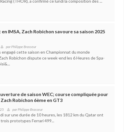
 Racing (THOR), a confirmé ce lundi la composition des ...
 en IMSA, Zach Robichon savoure sa saison 2025
par
Philippe Brasseur
is engagé cette saison en Championnat du monde
Zach Robichon dispute ce week-end les 6 Heures de Spa-
si&...
 ouverture de saison WEC; course compliquée pour
et Zach Robichon 6ème en GT3
025
par
Philippe Brasseur
i sur une durée de 10 heures, les 1812 km du Qatar ont
trois prototypes Ferrari 499...