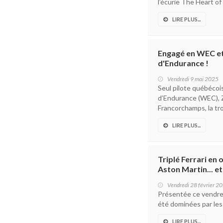
l’écurie The Heart of
LIRE PLUS...
Engagé en WEC et
d'Endurance !
Vendredi 9 mai 2025
Seul pilote québéco
d’Endurance (WEC), 
Francorchamps, la troi
LIRE PLUS...
Triplé Ferrari en
Aston Martin... 
Vendredi 28 février 2
Présentée ce vendred
été dominées par les 
LIRE PLUS...