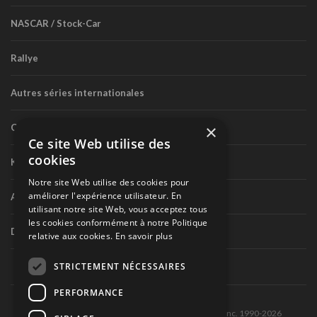
NASCAR / Stock-Car
Rallye
Autres séries internationales
×
Circuit routier canadien
Ce site Web utilise des
cookies
Karting
Notre site Web utilise des cookies pour
améliorer l'expérience utilisateur. En
Autres séries nationales
utilisant notre site Web, vous acceptez tous
les cookies conformément à notre Politique
Divers
relative aux cookies.
En savoir plus
STRICTEMENT NÉCESSAIRES
PERFORMANCE
Tous droits réservés © Les Éditions Pole-Position inc. 1990-2026