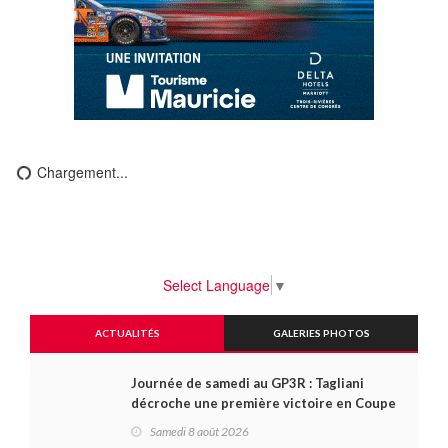
Chargement...
Select Language
▼
ACTUALITÉS
GALERIES PHOTOS
Journée de samedi au GP3R : Tagliani
décroche une première victoire en Coupe
Radical; des courses très disputées dans
Samedi 8 août 2026
toutes les séries