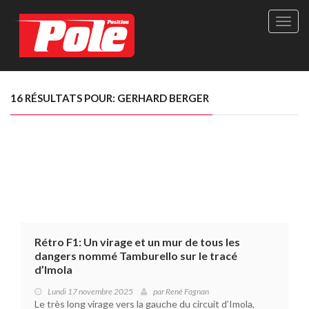
Site
officie
de
Pole-
Positi
Maga
16 RÉSULTATS POUR: GERHARD BERGER
-
Le
seul
maga
québé
de
sport
autom
Rétro F1: Un virage et un mur de tous les
dangers nommé Tamburello sur le tracé
d’Imola
Lundi 17 novembre 2025
par
René Fagnan
Le très long virage vers la gauche du circuit d’Imola,