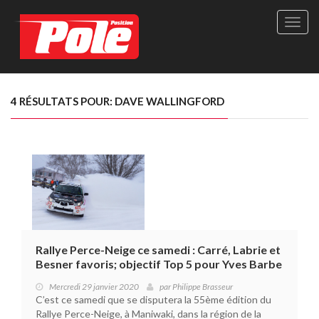
Site
officie
de
Pole-
Positi
Maga
4 RÉSULTATS POUR: DAVE WALLINGFORD
-
Le
seul
maga
québé
de
sport
autom
Rallye Perce-Neige ce samedi : Carré, Labrie et
Besner favoris; objectif Top 5 pour Yves Barbe
Mercredi 29 janvier 2020
par
Philippe Brasseur
C’est ce samedi que se disputera la 55ème édition du
Rallye Perce-Neige, à Maniwaki, dans la région de la