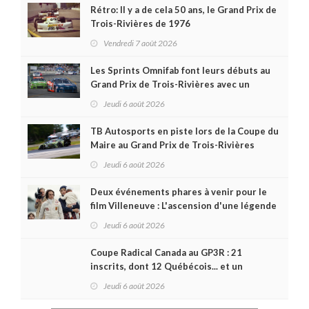
Rétro: Il y a de cela 50 ans, le Grand Prix de
Trois-Rivières de 1976
Vendredi 7 août 2026
Les Sprints Omnifab font leurs débuts au
Grand Prix de Trois-Rivières avec un
format inspiré de Daytona
Jeudi 6 août 2026
TB Autosports en piste lors de la Coupe du
Maire au Grand Prix de Trois-Rivières
Jeudi 6 août 2026
Deux événements phares à venir pour le
film Villeneuve : L'ascension d'une légende
(+ vidéo)
Jeudi 6 août 2026
Coupe Radical Canada au GP3R : 21
inscrits, dont 12 Québécois... et un
premier gain d'Antoine Sénéchal dans la
Jeudi 6 août 2026
série ?