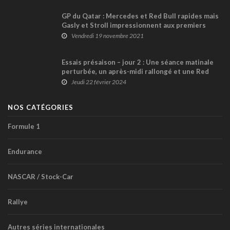
GP du Qatar : Mercedes et Red Bull rapides mais
Gasly et Stroll impressionnent aux premiers
essais
Vendredi 19 novembre 2021
Essais présaison – jour 2 : Une séance matinale
perturbée, un après-midi rallongé et une Red
Bull qui a montré des signes de faiblesse
Jeudi 22 février 2024
NOS CATÉGORIES
Formule 1
Endurance
NASCAR / Stock-Car
Rallye
Autres séries internationales