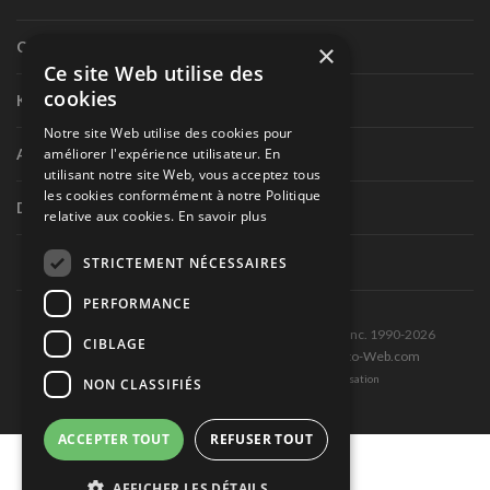
Circuit routier canadien
×
Ce site Web utilise des
cookies
Karting
Notre site Web utilise des cookies pour
améliorer l'expérience utilisateur. En
Autres séries nationales
utilisant notre site Web, vous acceptez tous
les cookies conformément à notre Politique
Divers
relative aux cookies.
En savoir plus
STRICTEMENT NÉCESSAIRES
PERFORMANCE
Tous droits réservés © Les Éditions Pole-Position inc. 1990-2026
CIBLAGE
Ce site est produit et hébergé par Montréal-Photo-Web.com
Politique de confidentialité et Conditions d’utilisation
NON CLASSIFIÉS
ACCEPTER TOUT
REFUSER TOUT
AFFICHER LES DÉTAILS