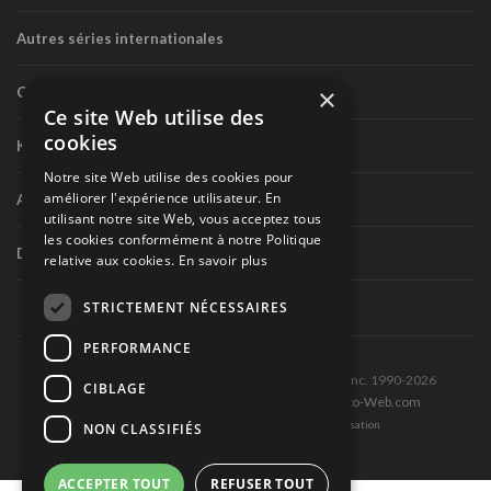
Autres séries internationales
×
Circuit routier canadien
Ce site Web utilise des
cookies
Karting
Notre site Web utilise des cookies pour
améliorer l'expérience utilisateur. En
Autres séries nationales
utilisant notre site Web, vous acceptez tous
les cookies conformément à notre Politique
Divers
relative aux cookies.
En savoir plus
STRICTEMENT NÉCESSAIRES
PERFORMANCE
Tous droits réservés © Les Éditions Pole-Position inc. 1990-2026
CIBLAGE
Ce site est produit et hébergé par Montréal-Photo-Web.com
Politique de confidentialité et Conditions d’utilisation
NON CLASSIFIÉS
ACCEPTER TOUT
REFUSER TOUT