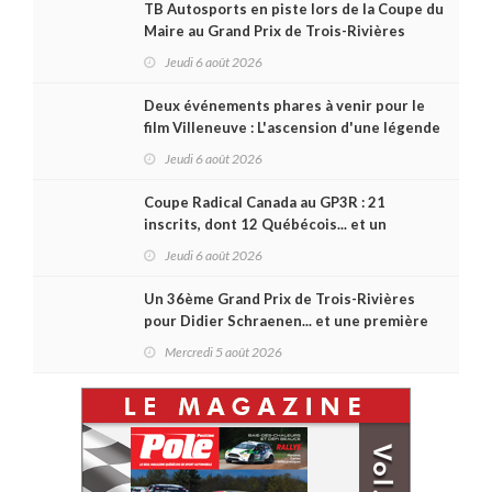
TB Autosports en piste lors de la Coupe du
Maire au Grand Prix de Trois-Rivières
Jeudi 6 août 2026
Deux événements phares à venir pour le
film Villeneuve : L'ascension d'une légende
(+ vidéo)
Jeudi 6 août 2026
Coupe Radical Canada au GP3R : 21
inscrits, dont 12 Québécois... et un
premier gain d'Antoine Sénéchal dans la
Jeudi 6 août 2026
série ?
Un 36ème Grand Prix de Trois-Rivières
pour Didier Schraenen... et une première
en Challenge Canada
Mercredi 5 août 2026