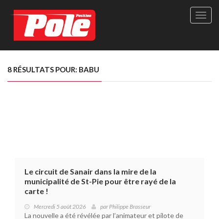
Site
officie
de
Pole-
Positi
Maga
8 RÉSULTATS POUR: BABU
-
Le
seul
maga
québé
de
sport
autom
Le circuit de Sanair dans la mire de la
municipalité de St-Pie pour être rayé de la
carte !
Mercredi 5 août 2026
par
Philippe Brasseur
La nouvelle a été révélée par l’animateur et pilote de