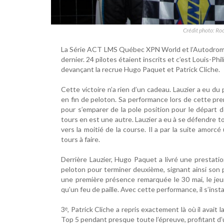
Crédit photo: Roc
La Série ACT LMS Québec XPN World et l’Autodrom
dernier. 24 pilotes étaient inscrits et c’est Louis-Phi
devançant la recrue Hugo Paquet et Patrick Cliche.
Cette victoire n’a rien d’un cadeau. Lauzier a eu du p
en fin de peloton. Sa performance lors de cette pr
pour s’emparer de la pole position pour le départ de
tours en est une autre. Lauzier a eu à se défendre t
vers la moitié de la course. Il a par la suite amo
tours à faire.
Derrière Lauzier, Hugo Paquet a livré une prestation
peloton pour terminer deuxième, signant ainsi son
une première présence remarquée le 30 mai, le je
qu’un feu de paille. Avec cette performance, il s’ins
3ᵉ, Patrick Cliche a repris exactement là où il avait 
Top 5 pendant presque toute l’épreuve, profitant d