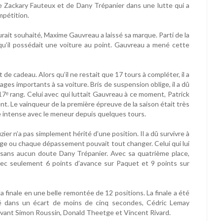
e de Zackary Fauteux et de Dany Trépanier dans une lutte qui a
mpétition.
urait souhaité, Maxime Gauvreau a laissé sa marque. Parti de la
qu’il possédait une voiture au point. Gauvreau a mené cette
de cadeau. Alors qu’il ne restait que 17 tours à compléter, il a
es importants à sa voiture. Bris de suspension oblige, il a dû
 17ᵉ rang. Celui avec qui luttait Gauvreau à ce moment, Patrick
nt. Le vainqueur de la première épreuve de la saison était très
tte intense avec le meneur depuis quelques tours.
zier n’a pas simplement hérité d’une position. Il a dû survivre à
rage ou chaque dépassement pouvait tout changer. Celui qui lui
t sans aucun doute Dany Trépanier. Avec sa quatrième place,
ec seulement 6 points d’avance sur Paquet et 9 points sur
a finale en une belle remontée de 12 positions. La finale a été
iné dans un écart de moins de cinq secondes, Cédric Lemay
devant Simon Roussin, Donald Theetge et Vincent Rivard.