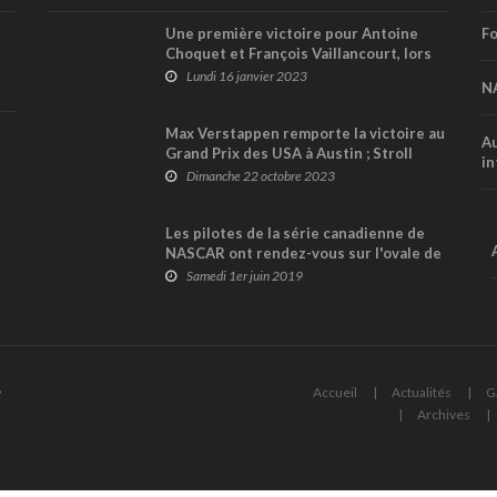
Une première victoire pour Antoine
Fo
Choquet et François Vaillancourt, lors
du Rallye X CASDI 2023
Lundi 16 janvier 2023
N
Max Verstappen remporte la victoire au
Au
Grand Prix des USA à Austin ; Stroll
in
termine 9e
Dimanche 22 octobre 2023
Les pilotes de la série canadienne de
NASCAR ont rendez-vous sur l'ovale de
Jukasa aujourd'hui...
Samedi 1er juin 2019
6
Accueil
Actualités
G
Archives