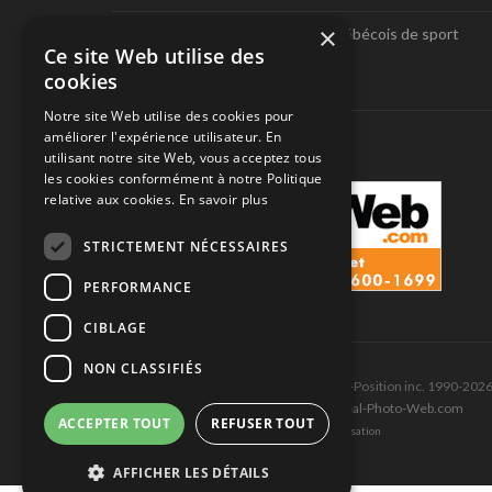
×
Pole-Position, le seul magazine québécois de sport
Ce site Web utilise des
automobile.
cookies
SUIVEZ-NOUS
Notre site Web utilise des cookies pour
améliorer l'expérience utilisateur. En
utilisant notre site Web, vous acceptez tous
les cookies conformément à notre Politique
relative aux cookies.
En savoir plus
STRICTEMENT NÉCESSAIRES
PERFORMANCE
CIBLAGE
NON CLASSIFIÉS
Tous droits réservés © Les Éditions Pole-Position inc. 1990-202
Ce site est produit et hébergé par Montréal-Photo-Web.com
ACCEPTER TOUT
REFUSER TOUT
Politique de confidentialité et Conditions d’utilisation
AFFICHER LES DÉTAILS