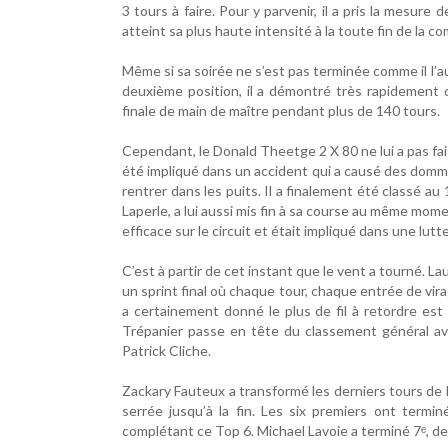
3 tours à faire. Pour y parvenir, il a pris la mesur
atteint sa plus haute intensité à la toute fin de la co
Même si sa soirée ne s’est pas terminée comme il l’a
deuxième position, il a démontré très rapidement 
finale de main de maître pendant plus de 140 tours.
Cependant, le Donald Theetge 2 X 80 ne lui a pas fait 
été impliqué dans un accident qui a causé des dommag
rentrer dans les puits. Il a finalement été classé au
Laperle, a lui aussi mis fin à sa course au même mome
efficace sur le circuit et était impliqué dans une lu
C’est à partir de cet instant que le vent a tourné. Lau
un sprint final où chaque tour, chaque entrée de vi
a certainement donné le plus de fil à retordre es
Trépanier passe en tête du classement général av
Patrick Cliche.
Zackary Fauteux a transformé les derniers tours de l
serrée jusqu’à la fin. Les six premiers ont term
complétant ce Top 6. Michael Lavoie a terminé 7ᵉ, 