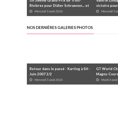
Un 36ème Grand-Prix de Trois-
Valérie Limog
Rivières pour Didier Schraenen... et
victoire pour
une première en Challenge Canada
trois séries 
Mercredi 5 août 2026
Mercredi 5 
NOS DERNIÈRES GALERIES PHOTOS
Retour dans le passé - Karting à SH -
GT World Cha
Juin 2007 2/2
Magny-Cour
Mercredi 5 août 2026
Mardi 4 aoû