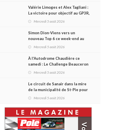
Valérie Limoges et Alex Tagliani :
La victoire pour objectif au GP3R,
dans trois séries différentes
Mercredi 5 août 2026
Simon Dion-Viens vers un
nouveau Top 6 ce week-end au
GP3R, en série NASCAR Canada ?
Mercredi 5 août 2026
À l'Autodrome Chaudière ce
samedi : Le Challenge Beauceron
200 pourrait bouleverser le
Mercredi 5 août 2026
championnat ACT Québec
Le circuit de Sanair dans la mire
de la municipalité de St-Pie pour
être rayé de la carte !
Mercredi 5 août 2026