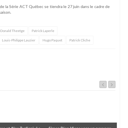
e la Série ACT Québec se tiendra le 27 juin dans le cadre de
saison.
Donald Theetge
Patrick Laperle
Louis-Philippe Lauzier
Hugo Paquet
Patrick Cliche