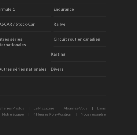
rmule 1
Endurance
ASCAR / Stock-Car
Rallye
tres séries
Circuit routier canadien
ternationales
Karting
Autres séries nationales
Divers
alleries Photos
Le Magazine
Abonnez-Vous
Liens
Notre équipe
4 Heures Pole-Position
Nous rejoindre