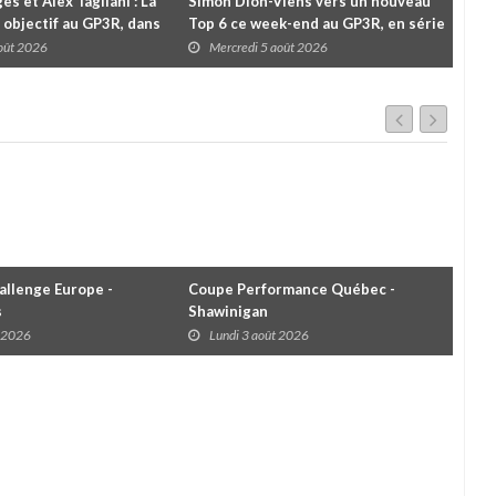
es et Alex Tagliani : La
Simon Dion-Viens vers un nouveau
À l
 objectif au GP3R, dans
Top 6 ce week-end au GP3R, en série
Le 
différentes
NASCAR Canada ?
pou
août 2026
Mercredi 5 août 2026
M
cha
llenge Europe -
Coupe Performance Québec -
WRC
s
Shawinigan
Éta
t 2026
Lundi 3 août 2026
D