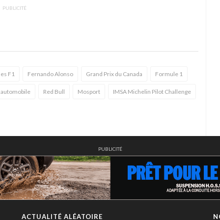
PUBLICITÉ
es F1
Fernando Alonso
Grand Prix du Canada
Formule 1
t automobile
Red Bull
Mosport
IMSA Michelin Pilot Challenge
PUBLICITÉ
ACTUALITÉ ALÉATOIRE
N