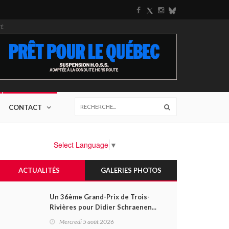
TÉ
CONTACT
Select Language
▼
ACTUALITÉS
GALERIES PHOTOS
Un 36ème Grand-Prix de Trois-
Rivières pour Didier Schraenen...
et une première en Challenge
Mercredi 5 août 2026
Canada