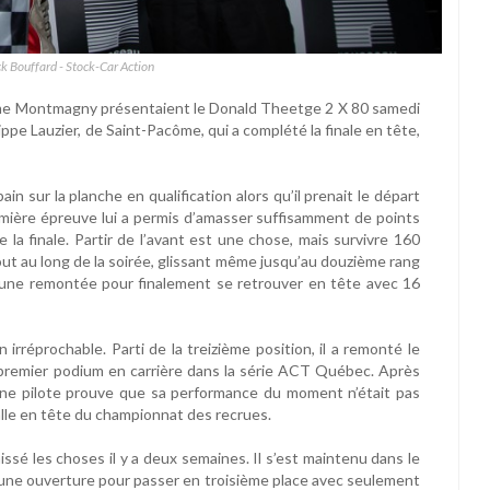
k Bouffard - Stock-Car Action
e Montmagny présentaient le Donald Theetge 2 X 80 samedi
lippe Lauzier, de Saint-Pacôme, qui a complété la finale en tête,
ain sur la planche en qualification alors qu’il prenait le départ
emière épreuve lui a permis d’amasser suffisamment de points
 la finale. Partir de l’avant est une chose, mais survivre 160
out au long de la soirée, glissant même jusqu’au douzième rang
rcé une remontée pour finalement se retrouver en tête avec 16
 irréprochable. Parti de la treizième position, il a remonté le
 premier podium en carrière dans la série ACT Québec. Après
une pilote prouve que sa performance du moment n’était pas
talle en tête du championnat des recrues.
laissé les choses il y a deux semaines. Il s’est maintenu dans le
’une ouverture pour passer en troisième place avec seulement