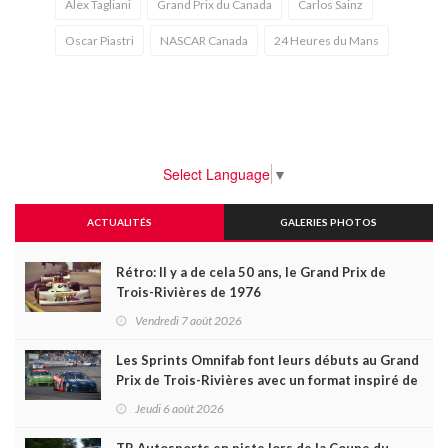
Alex Tagliani
Grand Prix du Canada
Carlos Sainz
Oscar Piastri
NASCAR Canada
24 Heures du Mans
Select Language
▼
ACTUALITÉS
GALERIES PHOTOS
Rétro: Il y a de cela 50 ans, le Grand Prix de
Trois-Rivières de 1976
Vendredi 7 août 2026
Les Sprints Omnifab font leurs débuts au Grand
Prix de Trois-Rivières avec un format inspiré de
Daytona
Jeudi 6 août 2026
TB Autosports en piste lors de la Coupe du