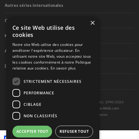
Autres séries internationales
×
Circuit routier canadien
Ce site Web utilise des
cookies
Karting
Notre site Web utilise des cookies pour
améliorer l'expérience utilisateur. En
Autres séries nationales
utilisant notre site Web, vous acceptez tous
les cookies conformément à notre Politique
Divers
relative aux cookies.
En savoir plus
STRICTEMENT NÉCESSAIRES
PERFORMANCE
Tous droits réservés © Les Éditions Pole-Position inc. 1990-2026
CIBLAGE
Ce site est produit et hébergé par Montréal-Photo-Web.com
Politique de confidentialité et Conditions d’utilisation
NON CLASSIFIÉS
ACCEPTER TOUT
REFUSER TOUT