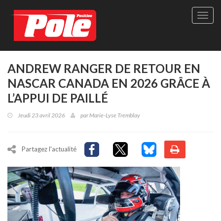
Site
officie
de
Pole-
Positi
Maga
ANDREW RANGER DE RETOUR EN
-
NASCAR CANADA EN 2026 GRÂCE À
Le
seul
L’APPUI DE PAILLÉ
maga
québé
Jeudi 23 avril 2026
par
Marie-Lyse Tremblay
de
sport
autom
Partagez l'actualité