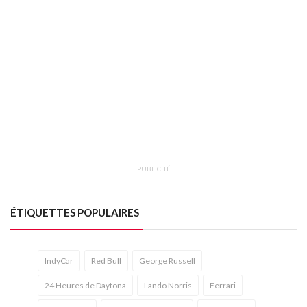
PUBLICITÉ
ÉTIQUETTES POPULAIRES
IndyCar
Red Bull
George Russell
24 Heures de Daytona
Lando Norris
Ferrari