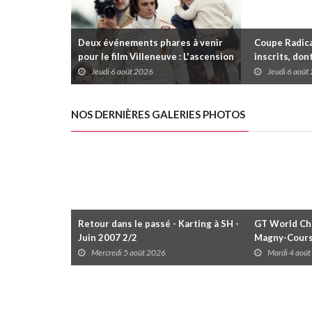
Deux événements phares à venir
Coupe Radica
pour le film Villeneuve : L'ascension
inscrits, don
d'une légende (+ vidéo)
premier gain
Jeudi 6 août 2026
Jeudi 6 août
dans la série
NOS DERNIÈRES GALERIES PHOTOS
Retour dans le passé - Karting à SH -
GT World Cha
Juin 2007 2/2
Magny-Cour
Mercredi 5 août 2026
Mardi 4 aoû