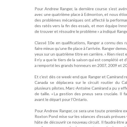
Pour Andrew Ranger, la dernière course s’est avér
avec une quatrième place à Edmonton, et nous étion
des problèmes mécaniques ont affecté la performan
des ratés vers la fin des essais, et mon équipe Inn
de trouver et résoudre le problème » a indiqué Range
Classé 10e en qualifications, Ranger a connu des ra
faire mieux qu’une 8e place à l’arrivée. Ranger deme
yeux sur un quatrième titre en carrière. « Rien n’es
il n’y a que le tiers de la saison qui est complété e
a remporté les grands honneurs en 2007, 2009 et 2
Et c’est dès ce week-end que Ranger et Camirand r
Canada se déplacera sur le circuit routier du 
plusieurs pilotes. Marc-Antoine Camirand a pu y effe
de taille. « La gestion des pneus sera cruciale. Il f
avant le départ pour l’Ontario.
Pour Andrew Ranger, ce sera une toute première exp
Roxton Pond mise sur les séances d’essais prévues 
hâte de découvrir ce nouveau circuit. Il faudra être 