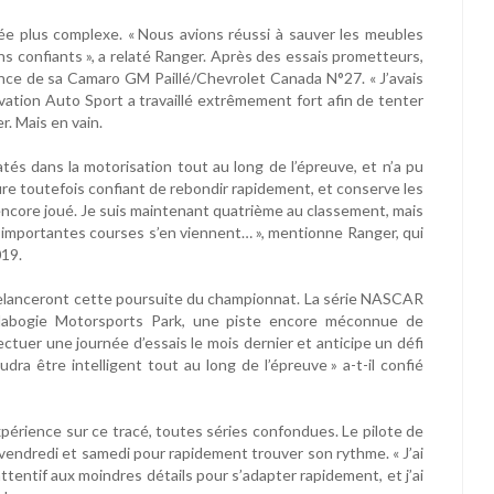
ée plus complexe. « Nous avions réussi à sauver les meubles
s confiants », a relaté Ranger. Après des essais prometteurs,
ce de sa Camaro GM Paillé/Chevrolet Canada N°27. « J’avais
ovation Auto Sport a travaillé extrêmement fort afin de tenter
r. Mais en vain.
tés dans la motorisation tout au long de l’épreuve, et n’a pu
ure toutefois confiant de rebondir rapidement, et conserve les
t encore joué. Je suis maintenant quatrième au classement, mais
t d’importantes courses s’en viennent… », mentionne Ranger, qui
019.
elanceront cette poursuite du championnat. La série NASCAR
Calabogie Motorsports Park, une piste encore méconnue de
ctuer une journée d’essais le mois dernier et anticipe un défi
audra être intelligent tout au long de l’épreuve » a-t-il confié
érience sur ce tracé, toutes séries confondues. Le pilote de
vendredi et samedi pour rapidement trouver son rythme. « J’ai
attentif aux moindres détails pour s’adapter rapidement, et j’ai