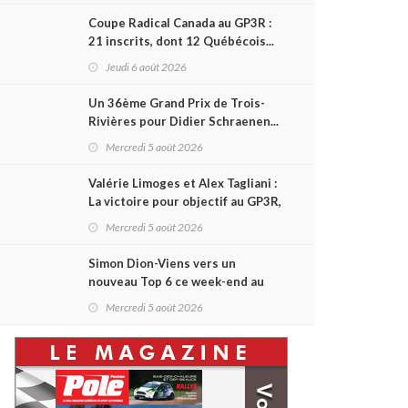
Coupe Radical Canada au GP3R :
21 inscrits, dont 12 Québécois...
et un premier gain d'Antoine
Jeudi 6 août 2026
Sénéchal dans la série ?
Un 36ème Grand Prix de Trois-
Rivières pour Didier Schraenen...
et une première en Challenge
Mercredi 5 août 2026
Canada
Valérie Limoges et Alex Tagliani :
La victoire pour objectif au GP3R,
dans trois séries différentes
Mercredi 5 août 2026
Simon Dion-Viens vers un
nouveau Top 6 ce week-end au
GP3R, en série NASCAR Canada ?
Mercredi 5 août 2026