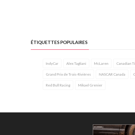
ÉTIQUETTES POPULAIRES
IndyCar
Alex Tagliani
McLaren
Canadian T
Grand Prix de Trois-Rivières
NASCAR Canada
C
Red Bull Racing
Mikael Grenier