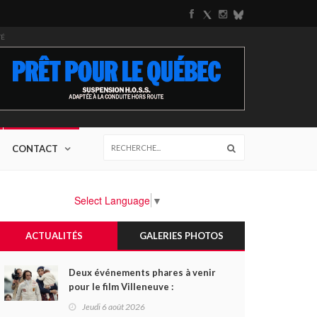
TÉ
CONTACT
Select Language
▼
ACTUALITÉS
GALERIES PHOTOS
Deux événements phares à venir
pour le film Villeneuve :
L'ascension d'une légende (+
Jeudi 6 août 2026
vidéo)