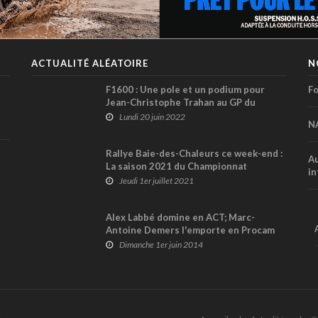
ACTUALITÉ ALÉATOIRE
N
F1600 : Une pole et un podium pour
Fo
Jean-Christophe Trahan au GP du
Canada... en attendant de retrouver la
Lundi 20 juin 2022
N
F2000 !
Rallye Baie-des-Chaleurs ce week-end :
Au
La saison 2021 du Championnat
in
canadien débute enfin !
Jeudi 1er juillet 2021
Alex Labbé domine en ACT; Marc-
Antoine Demers l'emporte en Procam
Dimanche 1er juin 2014
6