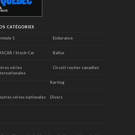
OS CATÉGORIES
rmule 1
Endurance
ASCAR / Stock-Car
Rallye
tres séries
Circuit routier canadien
ternationales
Karting
Autres séries nationales
Divers