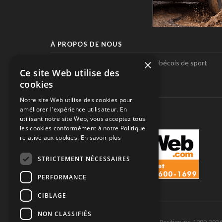
À PROPOS DE NOUS
×
Pole-Position, le seul magazine québécois de sport
Ce site Web utilise des
automobile.
cookies
SUIVEZ-NOUS
Notre site Web utilise des cookies pour
améliorer l'expérience utilisateur. En
utilisant notre site Web, vous acceptez tous
les cookies conformément à notre Politique
relative aux cookies.
En savoir plus
STRICTEMENT NÉCESSAIRES
PERFORMANCE
CIBLAGE
NON CLASSIFIÉS
Tous droits réservés © Les Éditions Pole-Position inc. 1990-202