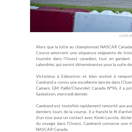
Crédit p
Alors que la lutte au championnat NASCAR Canada es
Course amorcent une séquence exigeante de trois c
tournée dans l’Ouest canadien, tout en gardant 
calendrier, qui seront déterminantes pour la suite de 
Victorieux à Edmonton et bien motivé à rempor
Camirand a connu une excellente lancée dans l’Ouest
Camaro GM Paillé/Chevrolet Canada N°96, il a pris
Saskatoon, mercredi dernier.
Camirand est toutefois rapidement remonté aux avan
derniers tours de la course. Il a franchi le fil d’arri
d’un tour pour un contact avec Kevin Lacroix, déclar
du voyage dans l’Ouest, Camirand conserve une m
NASCAR Canada.