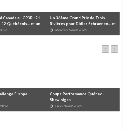
l Canada au GP3R : 21
Un 36ème Grand Prix de Trois-
Valé
t 12 Québécois... et un
Rivières pour Didier Schraenen... et
vic
 d'Antoine Sénéchal
une première en Challenge Canada
troi
 2026
Mercredi 5 août 2026
M
 ?
llenge Europe -
Coupe Performance Québec -
WRC
s
Shawinigan
Éta
t 2026
Lundi 3 août 2026
D