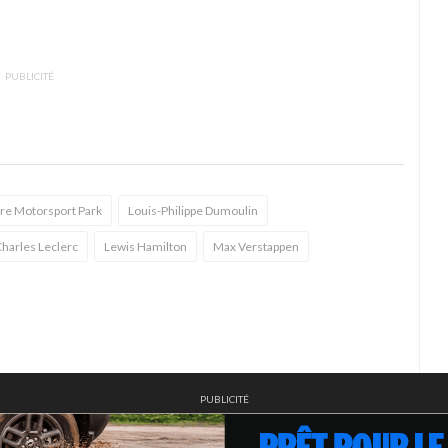
PUBLICITÉ
ire Motorsport Park
Louis-Philippe Dumoulin
harles Leclerc
Lewis Hamilton
Max Verstappen
PUBLICITÉ