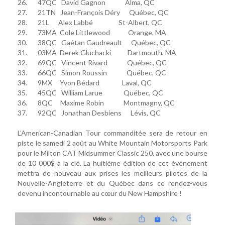
26. 47QC David Gagnon Alma, QC
27. 21TN Jean-François Déry Québec, QC
28. 21L Alex Labbé St-Albert, QC
29. 73MA Cole Littlewood Orange, MA
30. 38QC Gaétan Gaudreault Québec, QC
31. 03MA Derek Gluchacki Dartmouth, MA
32. 69QC Vincent Rivard Québec, QC
33. 66QC Simon Roussin Québec, QC
34. 9MX Yvon Bédard Laval, QC
35. 45QC William Larue Québec, QC
36. 8QC Maxime Robin Montmagny, QC
37. 92QC Jonathan Desbiens Lévis, QC
L’American-Canadian Tour commanditée sera de retour en
piste le samedi 2 août au White Mountain Motorsports Park
pour le Milton CAT Midsummer Classic 250, avec une bourse
de 10 000$ à la clé. La huitième édition de cet événement
mettra de nouveau aux prises les meilleurs pilotes de la
Nouvelle-Angleterre et du Québec dans ce rendez-vous
devenu incontournable au cœur du New Hampshire !