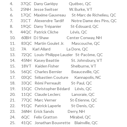
4. 37QC Dany Gariépy Québec, QC
5. 25NH Jesse Switser W. Burke, VT
6. 17QC Maxime Gauvreau St-Marc de Richelieu, QC
7. 31CT Alexendre Tardif Notre Dame des Pins, QC
8. 19QC Dany Trépanier St-Édouard, QC
9. 44QC Patrick Cliche Lévis, QC
10. 60BH DJ Shaw Center Conway, NH
11. 83QC Martin Goulet Jr. Mascouche, QC
12. 7A Karl Allard La Dore, QC
13. 72QC Louis-Philippe Lauzier St-Pacôme, QC
14. 45NH Kasey Beattie St. Johnsbury, VT
15. 18VT Kaiden Fisher Shelburne, VT
16. 56QC Charles Bernier Beauceville, QC
17. 03QC Sébastien Couture Kannapolis, NC
18. 33QC Rémi Perreault St-Paul, QC
19. 15QC Christopher Bédard Lévis, QC
20. 11QC Claude Leclerc Lanoraie, QC
21. 77QC Marc Verner St-Étienne, QC
22. 91QC Patrick Laperle St-Denis, QC
23. 36NH Erick Sands Derry, NH
24. 6QC Felix Gratton Mirabel, QC
25. 41QC Jonathan Bouvrette Blainville, QC