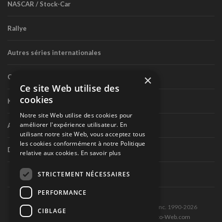
NASCAR / Stock-Car
Rallye
Autres séries internationales
×
Circuit routier canadien
Ce site Web utilise des
cookies
Karting
Notre site Web utilise des cookies pour
améliorer l'expérience utilisateur. En
Autres séries nationales
utilisant notre site Web, vous acceptez tous
les cookies conformément à notre Politique
Divers
relative aux cookies.
En savoir plus
STRICTEMENT NÉCESSAIRES
PERFORMANCE
Tous droits réservés © Les Éditions Pole-Position inc. 1990-2026
CIBLAGE
Ce site est produit et hébergé par Montréal-Photo-Web.com