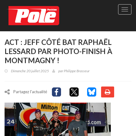
Site
officie
de
Pole-
Positi
Maga
ACT : JEFF CÔTÉ BAT RAPHAËL
-
LESSARD PAR PHOTO-FINISH À
Le
seul
MONTMAGNY !
maga
québé
Dimanche 20 juillet 2025
par
Philippe Brasseur
de
sport
autom
Partagez l'actualité