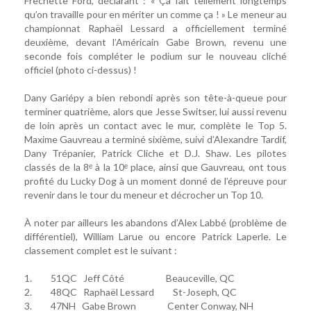
Frechette Ford, déclarant : « Ça fait tellement longtemps
qu’on travaille pour en mériter un comme ça ! » Le meneur au
championnat Raphaël Lessard a officiellement terminé
deuxième, devant l’Américain Gabe Brown, revenu une
seconde fois compléter le podium sur le nouveau cliché
officiel (photo ci-dessus) !
Dany Gariépy a bien rebondi après son tête-à-queue pour
terminer quatrième, alors que Jesse Switser, lui aussi revenu
de loin après un contact avec le mur, complète le Top 5.
Maxime Gauvreau a terminé sixième, suivi d’Alexandre Tardif,
Dany Trépanier, Patrick Cliche et D.J. Shaw. Les pilotes
classés de la 8ᵉ à la 10ᵉ place, ainsi que Gauvreau, ont tous
profité du Lucky Dog à un moment donné de l’épreuve pour
revenir dans le tour du meneur et décrocher un Top 10.
À noter par ailleurs les abandons d’Alex Labbé (problème de
différentiel), William Larue ou encore Patrick Laperle. Le
classement complet est le suivant :
1. 51QC Jeff Côté Beauceville, QC
2. 48QC Raphaël Lessard St-Joseph, QC
3. 47NH Gabe Brown Center Conway, NH