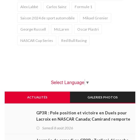
Alex Labbé
Carlos Sainz
Formule 1
Saison 2024 de sport automobile
Mikael Grenier
George Russell
McLaren
Oscar Piastri
NASCAR Cup Series
Red Bull Racing
Select Language
▼
ACTUALITÉS
GALERIES PHOTOS
GP3R : Pole position et victoire en Duels pour
Lacroix en NASCAR Canada; Camirand remporte
l'autre Duels
Samedi 8 août 2026