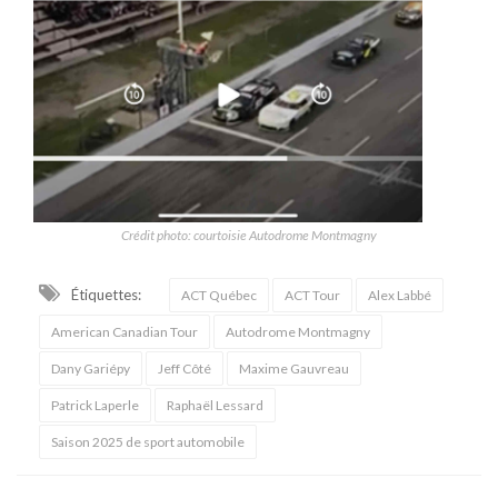
Crédit photo: courtoisie Autodrome Montmagny
Étiquettes:
ACT Québec
ACT Tour
Alex Labbé
American Canadian Tour
Autodrome Montmagny
Dany Gariépy
Jeff Côté
Maxime Gauvreau
Patrick Laperle
Raphaël Lessard
Saison 2025 de sport automobile