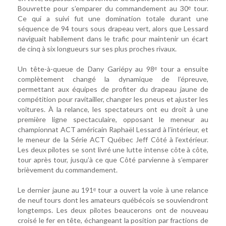
Bouvrette pour s’emparer du commandement au 30ᵉ tour.
Ce qui a suivi fut une domination totale durant une
séquence de 94 tours sous drapeau vert, alors que Lessard
naviguait habilement dans le trafic pour maintenir un écart
de cinq à six longueurs sur ses plus proches rivaux.
Un tête-à-queue de Dany Gariépy au 98ᵉ tour a ensuite
complètement changé la dynamique de l’épreuve,
permettant aux équipes de profiter du drapeau jaune de
compétition pour ravitailler, changer les pneus et ajuster les
voitures. À la relance, les spectateurs ont eu droit à une
première ligne spectaculaire, opposant le meneur au
championnat ACT américain Raphaël Lessard à l’intérieur, et
le meneur de la Série ACT Québec Jeff Côté à l’extérieur.
Les deux pilotes se sont livré une lutte intense côte à côte,
tour après tour, jusqu’à ce que Côté parvienne à s’emparer
brièvement du commandement.
Le dernier jaune au 191ᵉ tour a ouvert la voie à une relance
de neuf tours dont les amateurs québécois se souviendront
longtemps. Les deux pilotes beaucerons ont de nouveau
croisé le fer en tête, échangeant la position par fractions de