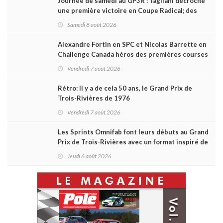
Journée de samedi au GP3R : Tagliani décroche
une première victoire en Coupe Radical; des
courses très disputées dans toutes les séries
Samedi 8 août 2026
Alexandre Fortin en SPC et Nicolas Barrette en
Challenge Canada héros des premières courses
du week-end au GP3R
Vendredi 7 août 2026
Rétro: Il y a de cela 50 ans, le Grand Prix de
Trois-Rivières de 1976
Vendredi 7 août 2026
Les Sprints Omnifab font leurs débuts au Grand
Prix de Trois-Rivières avec un format inspiré de
Daytona
Jeudi 6 août 2026