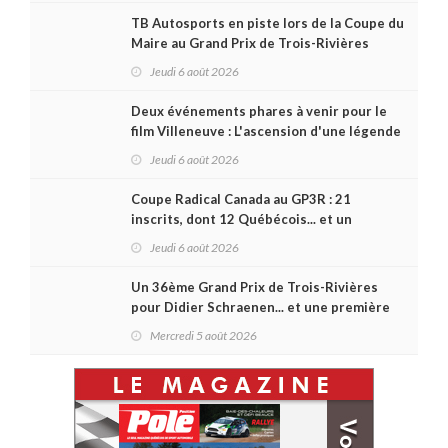
TB Autosports en piste lors de la Coupe du
Maire au Grand Prix de Trois-Rivières
Jeudi 6 août 2026
Deux événements phares à venir pour le
film Villeneuve : L'ascension d'une légende
(+ vidéo)
Jeudi 6 août 2026
Coupe Radical Canada au GP3R : 21
inscrits, dont 12 Québécois... et un
premier gain d'Antoine Sénéchal dans la
Jeudi 6 août 2026
série ?
Un 36ème Grand Prix de Trois-Rivières
pour Didier Schraenen... et une première
en Challenge Canada
Mercredi 5 août 2026