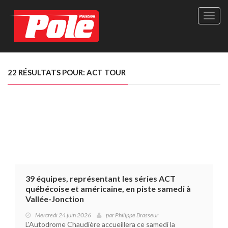
Site
officie
de
Pole-
Positi
Maga
22 RÉSULTATS POUR: ACT TOUR
-
Le
seul
maga
québé
de
sport
autom
39 équipes, représentant les séries ACT
québécoise et américaine, en piste samedi à
Vallée-Jonction
Mercredi 24 juin 2026
par
Philippe Brasseur
L'Autodrome Chaudière accueillera ce samedi la