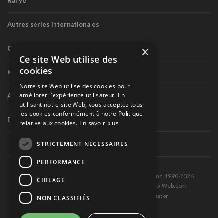
Rallye
Autres séries internationales
×
Circuit routier canadien
Ce site Web utilise des
cookies
Karting
Notre site Web utilise des cookies pour
améliorer l'expérience utilisateur. En
Autres séries nationales
utilisant notre site Web, vous acceptez tous
les cookies conformément à notre Politique
Divers
relative aux cookies.
En savoir plus
STRICTEMENT NÉCESSAIRES
PERFORMANCE
Tous droits réservés © Les Éditions Pole-Position inc. 1990-2026
CIBLAGE
Ce site est produit et hébergé par Montréal-Photo-Web.com
Politique de confidentialité et Conditions d’utilisation
NON CLASSIFIÉS