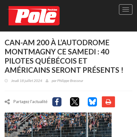
Site
officie
de
Pole-
Positi
Maga
CAN-AM 200 À L’AUTODROME
-
MONTMAGNY CE SAMEDI : 40
Le
seul
PILOTES QUÉBÉCOIS ET
maga
AMÉRICAINS SERONT PRÉSENTS !
québé
de
Jeudi 18 juillet 2024
par
Philippe Brasseur
sport
autom
Partagez l'actualité