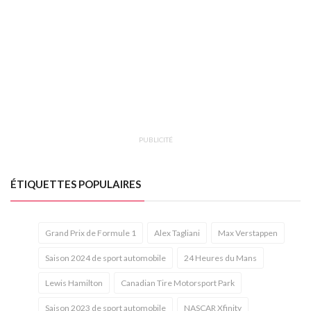
PUBLICITÉ
ÉTIQUETTES POPULAIRES
Grand Prix de Formule 1
Alex Tagliani
Max Verstappen
Saison 2024 de sport automobile
24 Heures du Mans
Lewis Hamilton
Canadian Tire Motorsport Park
Saison 2023 de sport automobile
NASCAR Xfinity