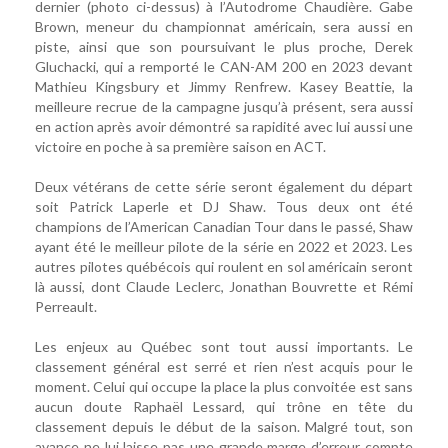
dernier (photo ci-dessus) à l’Autodrome Chaudière. Gabe
Brown, meneur du championnat américain, sera aussi en
piste, ainsi que son poursuivant le plus proche, Derek
Gluchacki, qui a remporté le CAN-AM 200 en 2023 devant
Mathieu Kingsbury et Jimmy Renfrew. Kasey Beattie, la
meilleure recrue de la campagne jusqu’à présent, sera aussi
en action après avoir démontré sa rapidité avec lui aussi une
victoire en poche à sa première saison en ACT.
Deux vétérans de cette série seront également du départ
soit Patrick Laperle et DJ Shaw. Tous deux ont été
champions de l’American Canadian Tour dans le passé, Shaw
ayant été le meilleur pilote de la série en 2022 et 2023. Les
autres pilotes québécois qui roulent en sol américain seront
là aussi, dont Claude Leclerc, Jonathan Bouvrette et Rémi
Perreault.
Les enjeux au Québec sont tout aussi importants. Le
classement général est serré et rien n’est acquis pour le
moment. Celui qui occupe la place la plus convoitée est sans
aucun doute Raphaël Lessard, qui trône en tête du
classement depuis le début de la saison. Malgré tout, son
avance ne lui laisse pas une grande marge d’erreur compte