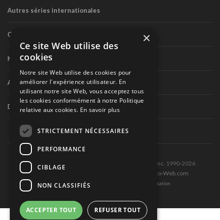
Autres séries internationales
×
Circuit routier canadien
Ce site Web utilise des
cookies
Karting
Notre site Web utilise des cookies pour
améliorer l'expérience utilisateur. En
Autres séries nationales
utilisant notre site Web, vous acceptez tous
les cookies conformément à notre Politique
Divers
relative aux cookies.
En savoir plus
STRICTEMENT NÉCESSAIRES
PERFORMANCE
Tous droits réservés © Les Éditions Pole-Position inc. 1990-2026
CIBLAGE
Ce site est produit et hébergé par Montréal-Photo-Web.com
Politique de confidentialité et Conditions d’utilisation
NON CLASSIFIÉS
ACCEPTER TOUT
REFUSER TOUT