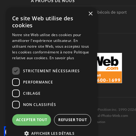
À PROPOS DE NOUS
×
Pole-Position, le seul magazine québécois de sport
Ce site Web utilise des
automobile.
cookies
SUIVEZ-NOUS
Notre site Web utilise des cookies pour
améliorer l'expérience utilisateur. En
utilisant notre site Web, vous acceptez tous
les cookies conformément à notre Politique
relative aux cookies.
En savoir plus
STRICTEMENT NÉCESSAIRES
PERFORMANCE
CIBLAGE
NON CLASSIFIÉS
Tous droits réservés © Les Éditions Pole-Position inc. 1990-202
Ce site est produit et hébergé par Montréal-Photo-Web.com
ACCEPTER TOUT
REFUSER TOUT
Politique de confidentialité et Conditions d’utilisation
AFFICHER LES DÉTAILS