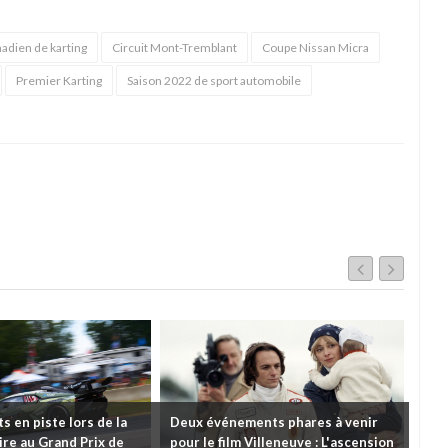
adien de karting
Circuit Mont-Tremblant
Coupe Nissan Micra
Premier Karting
Saison 2022 de sport automobile
 en piste lors de la
Deux événements phares à venir
Cou
re au Grand Prix de
pour le film Villeneuve : L'ascension
insc