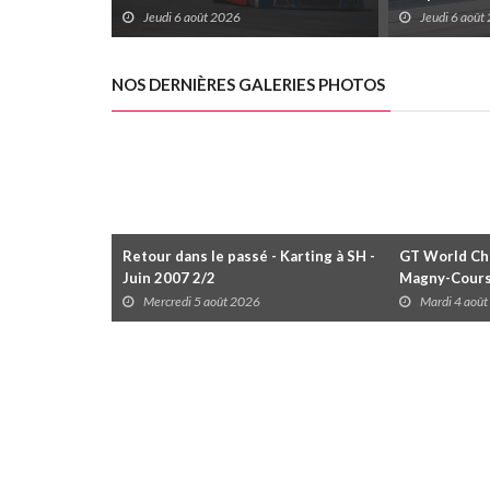
Rivières avec un format inspiré de
Trois-Rivièr
Jeudi 6 août 2026
Jeudi 6 août
Daytona
NOS DERNIÈRES GALERIES PHOTOS
Retour dans le passé - Karting à SH -
GT World Cha
Juin 2007 2/2
Magny-Cour
Mercredi 5 août 2026
Mardi 4 aoû