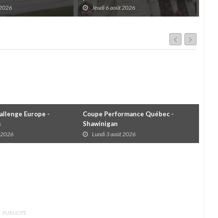
es
d'une légende (+ vidéo)
pre
 2026
Jeudi 6 août 2026
J
dans
llenge Europe -
Coupe Performance Québec -
WRC
s
Shawinigan
Éta
t 2026
Lundi 3 août 2026
D
PUBLICITÉ