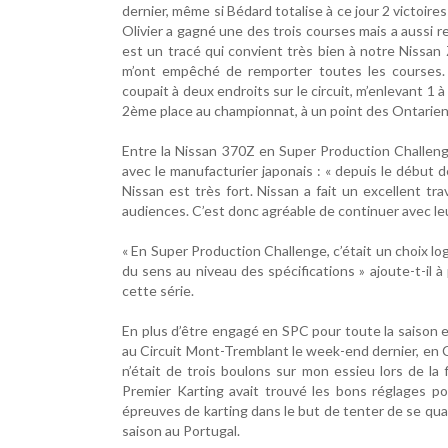
dernier, même si Bédard totalise à ce jour 2 victoi
Olivier a gagné une des trois courses mais a aussi 
est un tracé qui convient très bien à notre Nissa
m’ont empêché de remporter toutes les courses. 
coupait à deux endroits sur le circuit, m’enlevant 1
2ème place au championnat, à un point des Ontarie
Entre la Nissan 370Z en Super Production Challenge
avec le manufacturier japonais : « depuis le début
Nissan est très fort. Nissan a fait un excellent tr
audiences. C’est donc agréable de continuer avec leu
« En Super Production Challenge, c’était un choix logi
du sens au niveau des spécifications » ajoute-t-il 
cette série.
En plus d’être engagé en SPC pour toute la saison 
au Circuit Mont-Tremblant le week-end dernier, en Ch
n’était de trois boulons sur mon essieu lors de la f
Premier Karting avait trouvé les bons réglages pou
épreuves de karting dans le but de tenter de se qua
saison au Portugal.