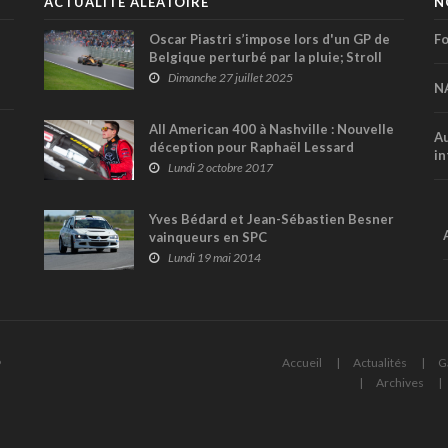
ACTUALITÉ ALÉATOIRE
N
Oscar Piastri s’impose lors d'un GP de
Fo
Belgique perturbé par la pluie; Stroll
14e
Dimanche 27 juillet 2025
N
All American 400 à Nashville : Nouvelle
Au
déception pour Raphaël Lessard
in
Lundi 2 octobre 2017
Yves Bédard et Jean-Sébastien Besner
vainqueurs en SPC
Lundi 19 mai 2014
6
Accueil
Actualités
G
Archives