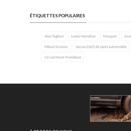
ÉTIQUETTES POPULAIRES
Alex Tagliani
Lewis Hamilton
Mosport
Gran
Mikael Grenier
Saison 2025 de sport automobile
Circuit Mont-Tremblant