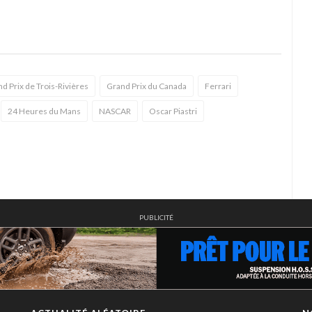
d Prix de Trois-Rivières
Grand Prix du Canada
Ferrari
24 Heures du Mans
NASCAR
Oscar Piastri
PUBLICITÉ