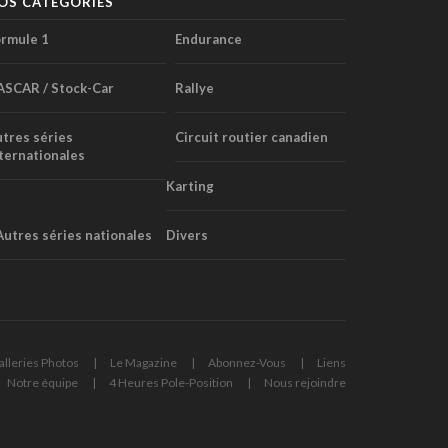
OS CATÉGORIES
rmule 1
Endurance
ASCAR / Stock-Car
Rallye
tres séries
Circuit routier canadien
ternationales
Karting
Autres séries nationales
Divers
alleries Photos
Le Magazine
Abonnez-Vous
Liens
Notre équipe
4 Heures Pole-Position
Nous rejoindre