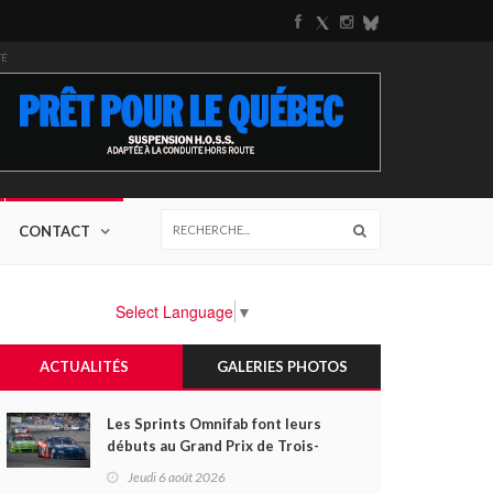
TÉ
CONTACT
Select Language
▼
ACTUALITÉS
GALERIES PHOTOS
Les Sprints Omnifab font leurs
débuts au Grand Prix de Trois-
Rivières avec un format inspiré
Jeudi 6 août 2026
de Daytona