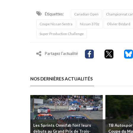
Étiquettes:
Canadian Open
Championnat can
Coupe Nissan Sentra
Nissan 370z
Olivier Bédard
Super Production Challenge
Partagez l'actualité
NOS DERNIÈRES ACTUALITÉS
Les Sprints Omnifab font leurs
TB Autosports
débuts au Grand Prix de Trois-
Coupe du Mai