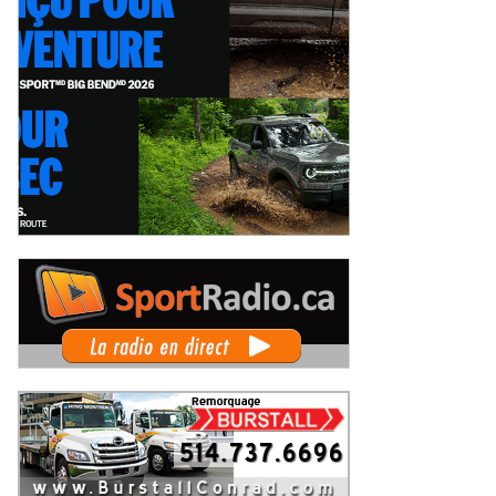
pe Radical Canada au GP3R : 21
Un 36ème Grand Prix de Trois-
rits, dont 12 Québécois... et un
Rivières pour Didier Schraenen... e