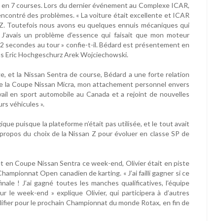
res en 7 courses. Lors du dernier événement au Complexe ICAR,
rencontré des problèmes. « La voiture était excellente et ICAR
n Z. Toutefois nous avons eu quelques ennuis mécaniques qui
J’avais un problème d’essence qui faisait que mon moteur
 à 2 secondes au tour » confie-t-il. Bédard est présentement en
ns Eric Hochgeschurz Arek Wojciechowski.
, et la Nissan Sentra de course, Bédard a une forte relation
 de la Coupe Nissan Micra, mon attachement personnel envers
avail en sport automobile au Canada et a rejoint de nouvelles
rs véhicules ».
que puisque la plateforme n’était pas utilisée, et le tout avait
à propos du choix de la Nissan Z pour évoluer en classe SP de
et en Coupe Nissan Sentra ce week-end, Olivier était en piste
ampionnat Open canadien de karting. « J’ai failli gagner si ce
inale ! J’ai gagné toutes les manches qualificatives, l’équipe
r le week-end » explique Olivier, qui participera à d’autres
lifier pour le prochain Championnat du monde Rotax, en fin de