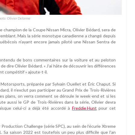
hoto: Olivier Delorme
iple champion de la Coupe Nissan Micra, Olivier Bédard, sera de
remblant. Mais la série monotype canadienne a changé depuis
québécois n'ayant encore jamais piloté une Nissan Sentra de
’ai entendu de bons commentaires sur la voiture et au peloton
de dire Olivier Bédard. « J’ai hâte de découvrir les différences
 compétitif » ajoute-t-il.
 Motorsports, préparée par Sylvain Ouellet et Éric Chaput. Si
rd, il n’exclut pas participer au Grand Prix de Trois-Rivières
 les plans, on verra comment se déroule le week-end et si les
pute aussi le GP de Trois-Rivières dans la série, Olivier devra
isque celui-ci a déjà été accordé à
Freddie Hunt
pour cet
 Production Challenge (série SPC), au sein de l’écurie Xtreme
1. Sa saison 2022 est toutefois un peu plus difficile que l'an