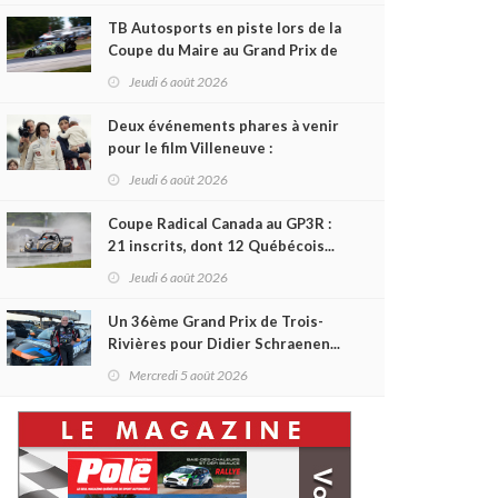
TB Autosports en piste lors de la
Coupe du Maire au Grand Prix de
Trois-Rivières
Jeudi 6 août 2026
Deux événements phares à venir
pour le film Villeneuve :
L'ascension d'une légende (+
Jeudi 6 août 2026
vidéo)
Coupe Radical Canada au GP3R :
21 inscrits, dont 12 Québécois...
et un premier gain d'Antoine
Jeudi 6 août 2026
Sénéchal dans la série ?
Un 36ème Grand Prix de Trois-
Rivières pour Didier Schraenen...
et une première en Challenge
Mercredi 5 août 2026
Canada