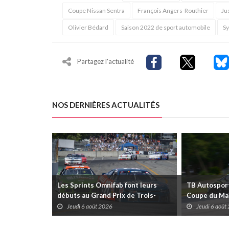
Coupe Nissan Sentra
François Angers-Routhier
Ju
Olivier Bédard
Saison 2022 de sport automobile
Sy
Partagez l'actualité
NOS DERNIÈRES ACTUALITÉS
Les Sprints Omnifab font leurs
TB Autosports
débuts au Grand Prix de Trois-
Coupe du Mai
Rivières avec un format inspiré de
Trois-Rivièr
Jeudi 6 août 2026
Jeudi 6 août
Daytona