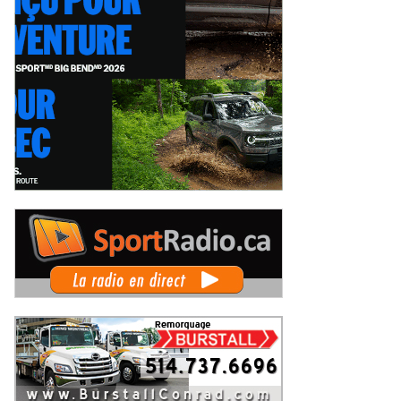
pe Radical Canada au GP3R : 21
Un 36ème Grand Prix de Trois-
rits, dont 12 Québécois... et un
Rivières pour Didier Schraenen... e
mier gain d'Antoine Sénéchal
une première en Challenge Canad
eudi 6 août 2026
Mercredi 5 août 2026
 la série ?