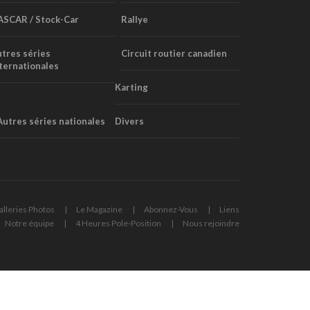
ASCAR / Stock-Car
Rallye
tres séries
Circuit routier canadien
ternationales
Karting
Autres séries nationales
Divers
alleries Photos
Le Magazine
Abonnez-Vous
Liens
Notre équipe
4 Heures Pole-Position
Nous rejoindre