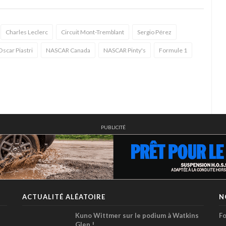
Charles Leclerc
Circuit Mont-Tremblant
Sergio Pérez
Oscar Piastri
NASCAR Canada
NASCAR Pinty's
Formule 1
PUBLICITÉ
ACTUALITÉ ALÉATOIRE
N
Kuno Wittmer sur le podium à Watkins
Fo
Glen !