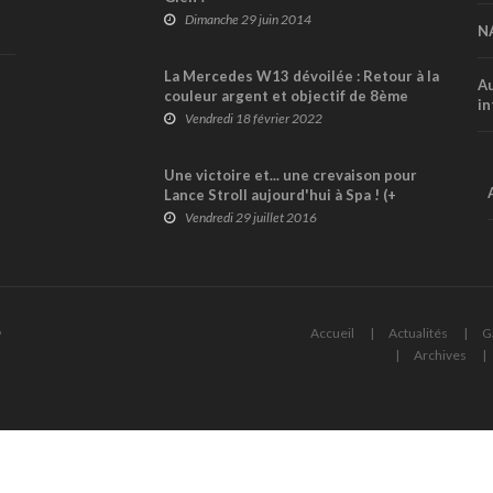
Dimanche 29 juin 2014
N
La Mercedes W13 dévoilée : Retour à la
Au
couleur argent et objectif de 8ème
in
titre pour Hamilton (+ vidéo)
Vendredi 18 février 2022
Une victoire et... une crevaison pour
Lance Stroll aujourd'hui à Spa ! (+
vidéo)
Vendredi 29 juillet 2016
6
Accueil
Actualités
G
Archives