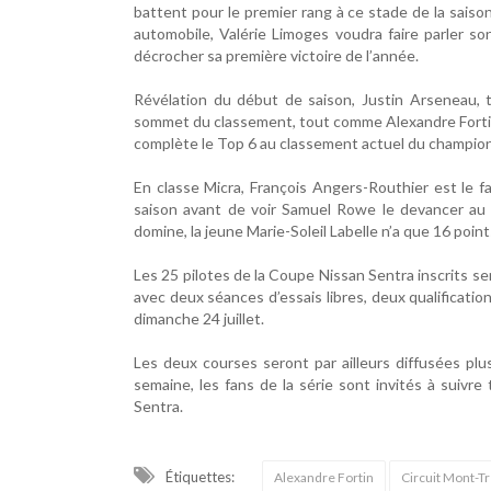
battent pour le premier rang à ce stade de la sais
automobile, Valérie Limoges voudra faire parler son
décrocher sa première victoire de l’année.
Révélation du début de saison, Justin Arseneau, t
sommet du classement, tout comme Alexandre Fortin 
complète le Top 6 au classement actuel du champio
En classe Micra, François Angers-Routhier est le fa
saison avant de voir Samuel Rowe le devancer au
domine, la jeune Marie-Soleil Labelle n’a que 16 poin
Les 25 pilotes de la Coupe Nissan Sentra inscrits se
avec deux séances d’essais libres, deux qualificati
dimanche 24 juillet.
Les deux courses seront par ailleurs diffusées plu
semaine, les fans de la série sont invités à suivre
Sentra.
Étiquettes:
Alexandre Fortin
Circuit Mont-T