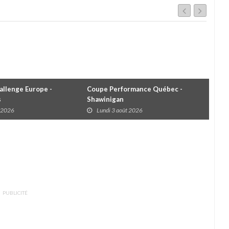
llenge Europe -
Coupe Performance Québec -
WRC
s
Shawinigan
Éta
t 2026
Lundi 3 août 2026
D
PUBLICITÉ