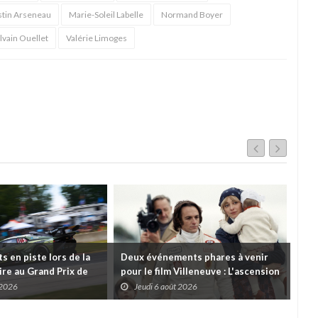
stin Arseneau
Marie-Soleil Labelle
Normand Boyer
lvain Ouellet
Valérie Limoges
 en piste lors de la
Deux événements phares à venir
Cou
re au Grand Prix de
pour le film Villeneuve : L'ascension
insc
es
d'une légende (+ vidéo)
pre
 2026
Jeudi 6 août 2026
J
dans