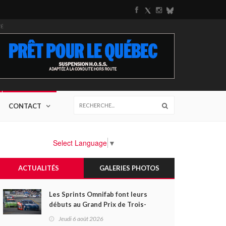
TÉ
CONTACT
Select Language
▼
ACTUALITÉS
GALERIES PHOTOS
Les Sprints Omnifab font leurs
débuts au Grand Prix de Trois-
Rivières avec un format inspiré
Jeudi 6 août 2026
de Daytona