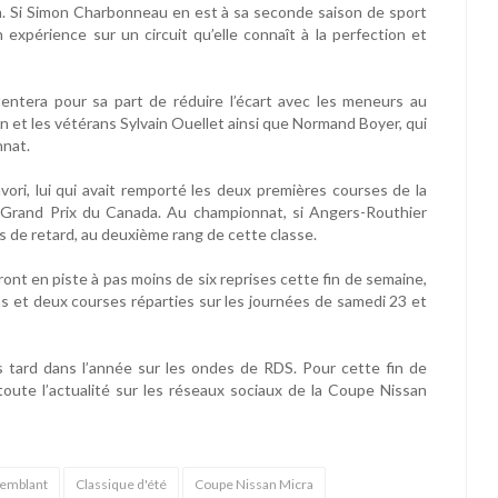
on. Si Simon Charbonneau en est à sa seconde saison de sport
 expérience sur un circuit qu’elle connaît à la perfection et
entera pour sa part de réduire l’écart avec les meneurs au
et les vétérans Sylvain Ouellet ainsi que Normand Boyer, qui
nnat.
vori, lui qui avait remporté les deux premières courses de la
 Grand Prix du Canada. Au championnat, si Angers-Routhier
ts de retard, au deuxième rang de cette classe.
ront en piste à pas moins de six reprises cette fin de semaine,
ons et deux courses réparties sur les journées de samedi 23 et
s tard dans l’année sur les ondes de RDS. Pour cette fin de
 toute l’actualité sur les réseaux sociaux de la Coupe Nissan
remblant
Classique d'été
Coupe Nissan Micra