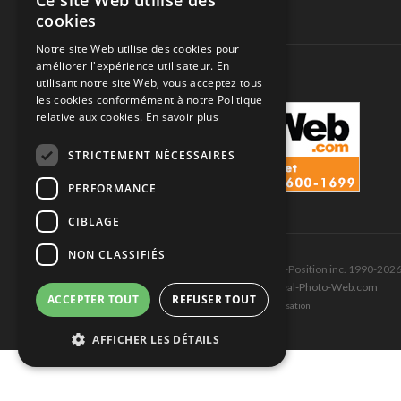
Ce site Web utilise des
cookies
SUIVEZ-NOUS
Notre site Web utilise des cookies pour
améliorer l'expérience utilisateur. En
utilisant notre site Web, vous acceptez tous
les cookies conformément à notre Politique
relative aux cookies.
En savoir plus
STRICTEMENT NÉCESSAIRES
PERFORMANCE
CIBLAGE
NON CLASSIFIÉS
Tous droits réservés © Les Éditions Pole-Position inc. 1990-202
Ce site est produit et hébergé par Montréal-Photo-Web.com
ACCEPTER TOUT
REFUSER TOUT
Politique de confidentialité et Conditions d’utilisation
AFFICHER LES DÉTAILS