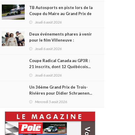
TB Autosports en piste lors de la
Coupe du Maire au Grand Prix de
Trois-Rivières
Jeudi 6 août 2026
Deux événements phares à venir
pour le film Villeneuve :
L'ascension d'une légende (+
Jeudi 6 août 2026
vidéo)
Coupe Radical Canada au GP3R :
21 inscrits, dont 12 Québécois...
et un premier gain d'Antoine
Jeudi 6 août 2026
Sénéchal dans la série ?
Un 36ème Grand Prix de Trois-
Rivières pour Didier Schraenen...
et une première en Challenge
Mercredi 5 août 2026
Canada