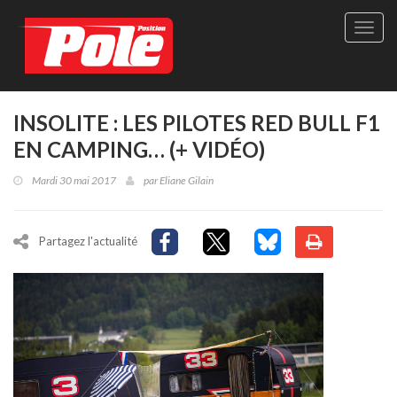
Site
officie
de
Pole-
Positi
Maga
INSOLITE : LES PILOTES RED BULL F1
-
EN CAMPING… (+ VIDÉO)
Le
seul
Mardi 30 mai 2017
par
Eliane Gilain
maga
québé
de
sport
Partagez l'actualité
autom