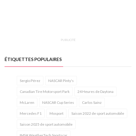
PUBLICITÉ
ÉTIQUETTES POPULAIRES
Sergio Pérez
NASCAR Pinty's
Canadian Tire Motorsport Park
24 Heures de Daytona
McLaren
NASCAR Cup Series
Carlos Sainz
Mercedes F1
Mosport
Saison 2022 de sport automobile
Saison 2025 de sport automobile
IMSA WeatherTech Sportscar