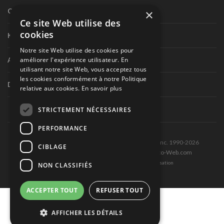
×
Circuit routier canadien
Ce site Web utilise des
cookies
Karting
Notre site Web utilise des cookies pour
améliorer l'expérience utilisateur. En
Autres séries nationales
utilisant notre site Web, vous acceptez tous
les cookies conformément à notre Politique
Divers
relative aux cookies.
En savoir plus
STRICTEMENT NÉCESSAIRES
PERFORMANCE
Tous droits réservés © Les Éditions Pole-Position inc. 1990-2026
CIBLAGE
Ce site est produit et hébergé par Montréal-Photo-Web.com
Politique de confidentialité et Conditions d’utilisation
NON CLASSIFIÉS
ACCEPTER TOUT
REFUSER TOUT
AFFICHER LES DÉTAILS