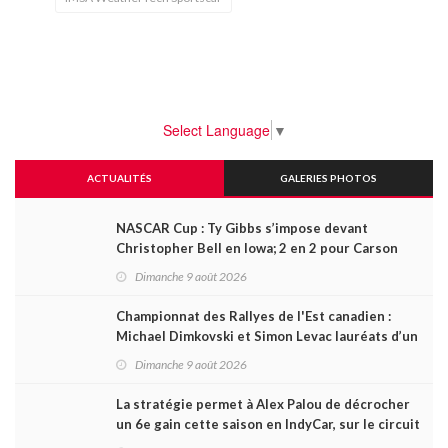
Select Language
▼
ACTUALITÉS
GALERIES PHOTOS
NASCAR Cup : Ty Gibbs s’impose devant
Christopher Bell en Iowa; 2 en 2 pour Carson
Kvapil en série O’Reilly
Dimanche 9 août 2026
Championnat des Rallyes de l'Est canadien :
Michael Dimkovski et Simon Levac lauréats d’un
Black Bear Rally à rebondissements !
Dimanche 9 août 2026
La stratégie permet à Alex Palou de décrocher
un 6e gain cette saison en IndyCar, sur le circuit
de Portland