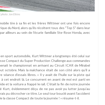
t photo: Jon Etkins
mobile tire à sa fin et les frères Wittmer ont une fois encore
ue du Nord, alors qu'ils récoltent tous des "Top 5" dans leur
ar ailleurs au sein de l'écurie familiale Ste-Rose Honda, avec
ée en sport automobile, Kurt Wittmer a longtemps été celui sur
la classe Compact du Super Production Challenge aux commandes
enait le championnat en arrivant au Circuit ICAR de Mirabel
ut octobre. Mais la malchance était de son côté alors qu'il a
séance d'essais libres. « Il y avait de l'huile sur la piste qui
rs à cet endroit là. Le concurrent en avant de moi est parti en
de et la voiture a frappé le rail. C'était la fin de notre journée
é Kurt, évidemment déçu de ne pas avoir pu lutter jusqu'au
ais pu décrocher ce titre. Le seul tour bouclé avant l'accident
e la classe Compact de toute la journée ! » résume-t-il.