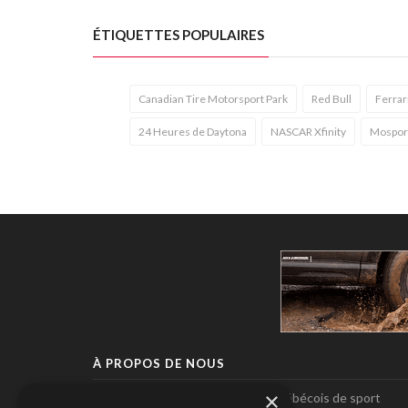
ÉTIQUETTES POPULAIRES
Canadian Tire Motorsport Park
Red Bull
Ferrar
24 Heures de Daytona
NASCAR Xfinity
Mospor
À PROPOS DE NOUS
×
Pole-Position, le seul magazine québécois de sport