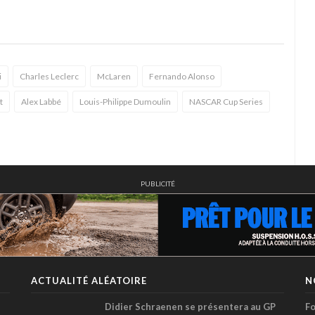
i
Charles Leclerc
McLaren
Fernando Alonso
t
Alex Labbé
Louis-Philippe Dumoulin
NASCAR Cup Series
PUBLICITÉ
ACTUALITÉ ALÉATOIRE
N
Didier Schraenen se présentera au GP
Fo