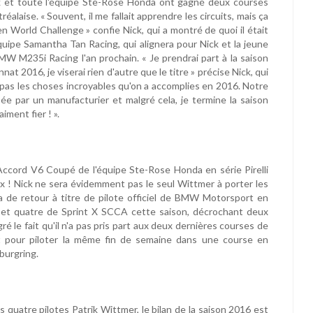
ck et toute l'équipe Ste-Rose Honda ont gagné deux courses
laise. « Souvent, il me fallait apprendre les circuits, mais ça
n World Challenge » confie Nick, qui a montré de quoi il était
équipe Samantha Tan Racing, qui alignera pour Nick et la jeune
 M235i Racing l'an prochain. « Je prendrai part à la saison
t 2016, je viserai rien d'autre que le titre » précise Nick, qui
e pas les choses incroyables qu'on a accomplies en 2016. Notre
e par un manufacturier et malgré cela, je termine la saison
iment fier ! ».
'Accord V6 Coupé de l'équipe Ste-Rose Honda en série Pirelli
x ! Nick ne sera évidemment pas le seul Wittmer à porter les
 de retour à titre de pilote officiel de BMW Motorsport en
 et quatre de Sprint X SCCA cette saison, décrochant deux
ré le fait qu'il n'a pas pris part aux deux dernières courses de
t pour piloter la même fin de semaine dans une course en
burgring.
 quatre pilotes Patrik Wittmer, le bilan de la saison 2016 est