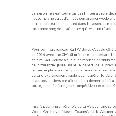
Sa saison ne s'est toutefois pas limitée à cette déce
haute marche du podium dès son premier week-end de
ont encore eu lieu plus tard dans la saison. La non 
cinquième rang de la saison, ce qui reste un résultat
Pour son frère jumeau Karl Wittmer, c'est du côté 
en 2016, avec une Civic Si préparée par Lombardi Hon
de dire Karl, victime à quelques reprises d'ennuis m
de différentiel juste avant le départ de la pre
troisième place au championnat mais le niveau éta
voiture extrêmement fiable pour espérer le titre.
disputée. Je tiens par ailleurs à en donner crédit à
toute jeune, était toujours compétitive » explique Ka
Inscrit pour la première fois de sa vie pour une sais
World Challenge (classe Touring), Nick Wittmer 