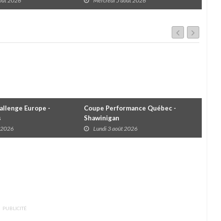
août 2026
Mercredi 5 août 2026
M
cha
llenge Europe -
Coupe Performance Québec -
WRC
s
Shawinigan
Éta
t 2026
Lundi 3 août 2026
D
PUBLICITÉ