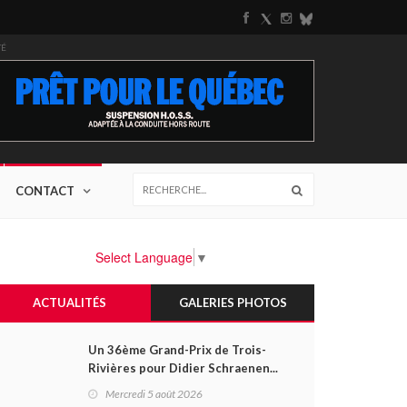
TÉ
CONTACT
Select Language
▼
ACTUALITÉS
GALERIES PHOTOS
Un 36ème Grand-Prix de Trois-
Rivières pour Didier Schraenen...
et une première en Challenge
Mercredi 5 août 2026
Canada