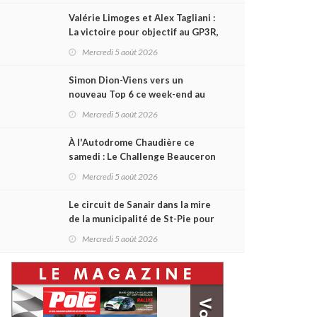
Valérie Limoges et Alex Tagliani :
La victoire pour objectif au GP3R,
dans trois séries différentes
Mercredi 5 août 2026
Simon Dion-Viens vers un
nouveau Top 6 ce week-end au
GP3R, en série NASCAR Canada ?
Mercredi 5 août 2026
À l'Autodrome Chaudière ce
samedi : Le Challenge Beauceron
200 pourrait bouleverser le
Mercredi 5 août 2026
championnat ACT Québec
Le circuit de Sanair dans la mire
de la municipalité de St-Pie pour
être rayé de la carte !
Mercredi 5 août 2026