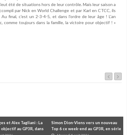
'eut été de situations hors de leur contrôle. Mais leur saison a
l accompli par Nick en World Challenge et par Karl en CTCC, ils
u final, c'est un 2-3-4-5, et dans l'ordre de leur âge ! L'an
 comme toujours dans la famille, la victoire pour objectif ! »
es et Alex Tagliani : La
Simon Dion-Viens vers un nouveau
À l
 objectif au GP3R, dans
Top 6 ce week-end au GP3R, en série
Le 
différentes
NASCAR Canada ?
pou