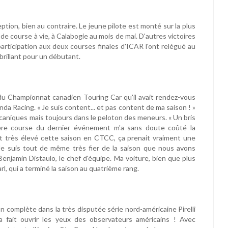
ption, bien au contraire. Le jeune pilote est monté sur la plus
 course à vie, à Calabogie au mois de mai. D'autres victoires
participation aux deux courses finales d'ICAR l'ont relégué au
 brillant pour un débutant.
du Championnat canadien Touring Car qu'il avait rendez-vous
da Racing. « Je suis content... et pas content de ma saison ! »
écaniques mais toujours dans le peloton des meneurs. « Un bris
mière course du dernier événement m'a sans doute coûté la
it très élevé cette saison en CTCC, ça prenait vraiment une
 Je suis tout de même très fier de la saison que nous avons
 Benjamin Distaulo, le chef d'équipe. Ma voiture, bien que plus
rl, qui a terminé la saison au quatrième rang.
on complète dans la très disputée série nord-américaine Pirelli
a fait ouvrir les yeux des observateurs américains ! Avec