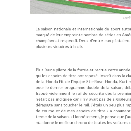
Crédi
La saison nationale et internationale de sport auto
marqué de leur empreinte nombre de séries en Amériq
championnat respectif. Deux d'entre eux pilotaient p
plusieurs victoires à la clé.
Plus jeune pilote de la fratrie et recrue cette ann
qui les espoirs de titre ont reposé. Inscrit dans 
de la Honda Fit de l'équipe Ste-Rose Honda, Kurt m
pour le dernier programme double de la saison, déb
frappé violemment le rail de sécurité dès la première 
n'était pas indiquée car il n'y avait pas de signaleu
dérapage sans toucher le rail. J'étais un peu plus rapi
de course et de mes espoirs de titre » a comment
terme de la saison. « Honnêtement, je pense que j'aur
m'a donné le meilleur chrono de toutes les voitures d