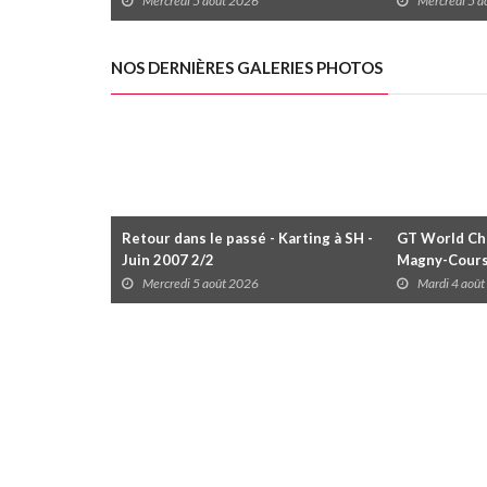
Mercredi 5 août 2026
Mercredi 5 
NOS DERNIÈRES GALERIES PHOTOS
Retour dans le passé - Karting à SH -
GT World Cha
Juin 2007 2/2
Magny-Cour
Mercredi 5 août 2026
Mardi 4 aoû