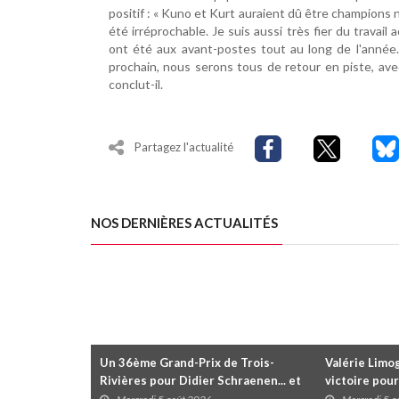
positif : « Kuno et Kurt auraient dû être champions n
été irréprochable. Je suis aussi très fier du travai
ont été aux avant-postes tout au long de l'année. A
prochain, nous serons tous de retour en piste, avec,
conclut-il.
Partagez l'actualité
NOS DERNIÈRES ACTUALITÉS
Un 36ème Grand-Prix de Trois-
Valérie Limog
Rivières pour Didier Schraenen... et
victoire pour
une première en Challenge Canada
trois séries 