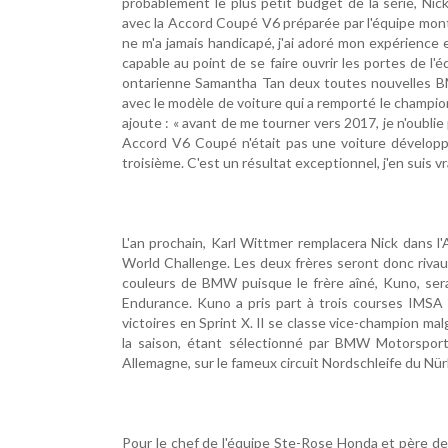
probablement le plus petit budget de la série, Ni
avec la Accord Coupé V6 préparée par l'équipe montréa
ne m'a jamais handicapé, j'ai adoré mon expérience e
capable au point de se faire ouvrir les portes de l'
ontarienne Samantha Tan deux toutes nouvelles BMW
avec le modèle de voiture qui a remporté le championna
ajoute : « avant de me tourner vers 2017, je n'oubli
Accord V6 Coupé n'était pas une voiture développé
troisième. C'est un résultat exceptionnel, j'en suis vra
L'an prochain, Karl Wittmer remplacera Nick dans l
World Challenge. Les deux frères seront donc rivau
couleurs de BMW puisque le frère aîné, Kuno, sera
Endurance. Kuno a pris part à trois courses IMSA
victoires en Sprint X. Il se classe vice-champion malg
la saison, étant sélectionné par BMW Motorspor
Allemagne, sur le fameux circuit Nordschleife du Nür
Pour le chef de l'équipe Ste-Rose Honda et père des