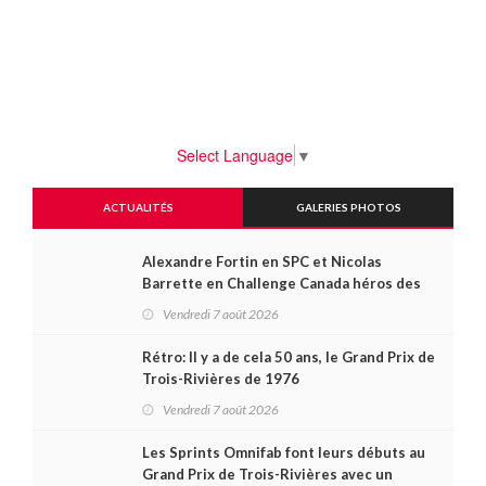
Select Language
▼
ACTUALITÉS
GALERIES PHOTOS
Alexandre Fortin en SPC et Nicolas
Barrette en Challenge Canada héros des
premières courses du week-end au GP3R
Vendredi 7 août 2026
Rétro: Il y a de cela 50 ans, le Grand Prix de
Trois-Rivières de 1976
Vendredi 7 août 2026
Les Sprints Omnifab font leurs débuts au
Grand Prix de Trois-Rivières avec un