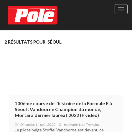
Site
officie
de
Pole-
Positi
Maga
2 RÉSULTATS POUR: SÉOUL
-
Le
seul
maga
québé
de
sport
autom
100ème course de l'histoire de la Formule E à
Séoul : Vandoorne Champion du monde;
Mortara dernier lauréat 2022 (+ vidéo)
Dimanche 14 août 2022
par
Marie-Lyse Tremblay
Le pilote belge Stoffel Vandoorne est devenu ce