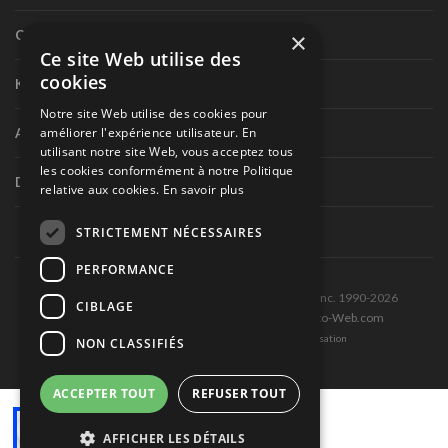
Circuit routier canadien
×
Ce site Web utilise des
cookies
Karting
Notre site Web utilise des cookies pour
améliorer l'expérience utilisateur. En
Autres séries nationales
utilisant notre site Web, vous acceptez tous
les cookies conformément à notre Politique
Divers
relative aux cookies.
En savoir plus
STRICTEMENT NÉCESSAIRES
PERFORMANCE
Tous droits réservés © Les Éditions Pole-Position inc. 1990-2026
CIBLAGE
Ce site est produit et hébergé par Montréal-Photo-Web.com
Politique de confidentialité et Conditions d’utilisation
NON CLASSIFIÉS
ACCEPTER TOUT
REFUSER TOUT
AFFICHER LES DÉTAILS