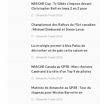
NASCAR Cup : Ty Gibbs s’impose devant
Christopher Bell en Iowa; 2 en 2 pour
Carson Kvapil en série O’Reilly
Dimanche 9 août 2026
Championnat des Rallyes de l'Est canadien
: Michael Dimkovski et Simon Levac
lauréats d’un Black Bear Rally à
Dimanche 9 août 2026
rebondissements !
La stratégie permet à Alex Palou de
décrocher un 6e gain cette saison en
IndyCar, sur le circuit de Portland
Dimanche 9 août 2026
NASCAR Canada au GP3R : Marc-Antoine
Camirand à la tête d'un Top 9 de pilotes
québécois
Dimanche 9 août 2026
Matinée de dimanche au GP3R : Tour du
chapeau pour Nicolas Barrette en
Challenge Canada; succès de Sylvain
Dimanche 9 août 2026
Laporte en SPC