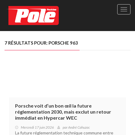
Site
officie
de
Pole-
Positi
Maga
7 RÉSULTATS POUR: PORSCHE 963
-
Le
seul
maga
québé
de
sport
autom
Porsche voit d’un bon œil la future
réglementation 2030, mais exclut un retour
immédiat en Hypercar WEC
Mercredi 17 juin 2026
par
André Cahuzac
La future réglementation technique commune entre