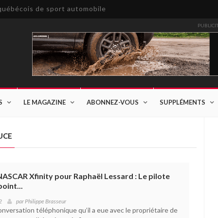
e québécois de sport automobile
PUBLICI
S
LE MAGAZINE
ABONNEZ-VOUS
SUPPLÉMENTS
UCE
NASCAR Xfinity pour Raphaël Lessard : Le pilote
oint...
2
par
Philippe Brasseur
onversation téléphonique qu’il a eue avec le propriétaire de