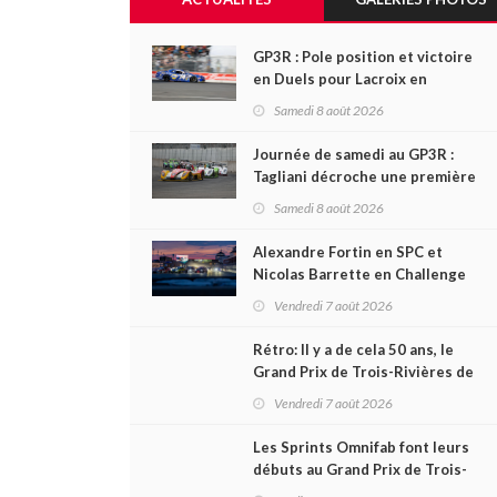
GP3R : Pole position et victoire
en Duels pour Lacroix en
NASCAR Canada; Camirand
Samedi 8 août 2026
remporte l'autre Duels
Journée de samedi au GP3R :
Tagliani décroche une première
victoire en Coupe Radical; des
Samedi 8 août 2026
courses très disputées dans
toutes les séries
Alexandre Fortin en SPC et
Nicolas Barrette en Challenge
Canada héros des premières
Vendredi 7 août 2026
courses du week-end au GP3R
Rétro: Il y a de cela 50 ans, le
Grand Prix de Trois-Rivières de
1976
Vendredi 7 août 2026
Les Sprints Omnifab font leurs
débuts au Grand Prix de Trois-
Rivières avec un format inspiré