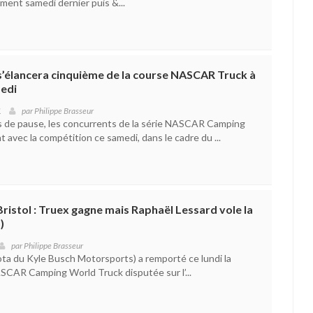
ment samedi dernier puis &...
s’élancera cinquième de la course NASCAR Truck à
edi
1
par
Philippe Brasseur
 de pause, les concurrents de la série NASCAR Camping
avec la compétition ce samedi, dans le cadre du ...
istol : Truex gagne mais Raphaël Lessard vole la
)
par
Philippe Brasseur
ota du Kyle Busch Motorsports) a remporté ce lundi la
ASCAR Camping World Truck disputée sur l’...