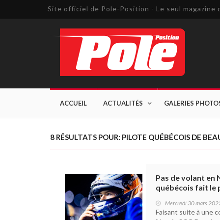
Site officiel de Pole-Position - Le seul magazin
ACCUEIL
ACTUALITÉS
GALERIES PHOTO
8 RÉSULTATS POUR: PILOTE QUÉBÉCOIS DE BEA
Pas de volant en 
québécois fait le p
Mercredi 30 mars 202
Faisant suite à une c