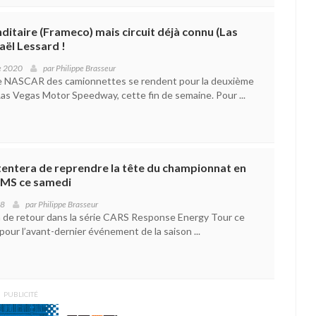
taire (Frameco) mais circuit déjà connu (Las
aël Lessard !
e 2020
par
Philippe Brasseur
rie NASCAR des camionnettes se rendent pour la deuxième
Las Vegas Motor Speedway, cette fin de semaine. Pour ...
tentera de reprendre la tête du championnat en
LMS ce samedi
18
par
Philippe Brasseur
 de retour dans la série CARS Response Energy Tour ce
our l’avant-dernier événement de la saison ...
PUBLICITÉ