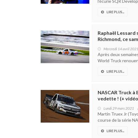
l’écurie SQR Develop
LIRE PLUS...
Raphaël Lessard 
Richmond, ce sam
Mercredi 14 avril 202
Après deux semaines
World Truck renouent 
LIRE PLUS...
NASCAR Truck à Br
vedette ! (+ vidéo
Lundi 29 mars 2021
Martin Truex Jr (Toy
course de la série N
LIRE PLUS...