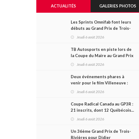
ACTUALITÉS
GALERIES PHOTOS
Les Sprints Omnifab font leurs
débuts au Grand Prix de Trois-
Rivières avec un format inspiré
Jeudi 6 août 2026
de Daytona
TB Autosports en piste lors de
la Coupe du Maire au Grand Prix
de Trois-Rivières
Jeudi 6 août 2026
Deux événements phares à
venir pour le film Villeneuve :
L'ascension d'une légende (+
Jeudi 6 août 2026
vidéo)
Coupe Radical Canada au GP3R :
21 inscrits, dont 12 Québécois...
et un premier gain d'Antoine
Jeudi 6 août 2026
Sénéchal dans la série ?
Un 36ème Grand Prix de Trois-
Rivières pour Didier