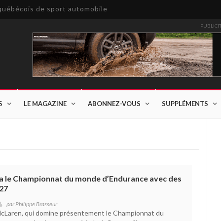
e québécois de sport automobile
PUBLICI
S
LE MAGAZINE
ABONNEZ-VOUS
SUPPLÉMENTS
a le Championnat du monde d’Endurance avec des
27
par
Philippe Brasseur
McLaren, qui domine présentement le Championnat du