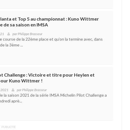
lanta et Top 5 au championnat : Kuno Wittmer
ale de sa saison en IMSA
021
par
Philippe Brasseur
course de la 22ème place et qu’on la termine avec, dans
de la 3ème ...
t Challenge : Victoire et titre pour Heylen et
pour Kuno Wittmer !
e 2021
par
Philippe Brasseur
 la saison 2021 de la série IMSA Michelin Pilot Challenge a
dredi aprè...
PUBLICITÉ