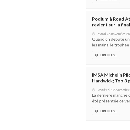
Podium à Road At
revient sur la fin
Mardi 16 novembre 2
Quand on débute une 
les mains, le trophée 
LIRE PLUS...
IMSA Michelin Pilo
Hardwick; Top 3 
Vendredi 12 novembr
La dernière manche de
été présentée ce ven
LIRE PLUS...