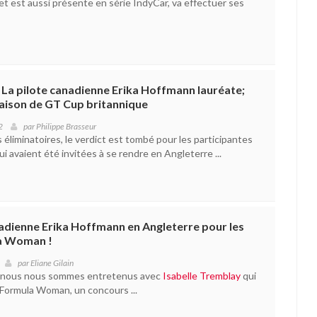
t est aussi présente en série IndyCar, va effectuer ses
La pilote canadienne Erika Hoffmann lauréate;
 saison de GT Cup britannique
2
par
Philippe Brasseur
éliminatoires, le verdict est tombé pour les participantes
 avaient été invitées à se rendre en Angleterre ...
adienne Erika Hoffmann en Angleterre pour les
la Woman !
par
Eliane Gilain
, nous nous sommes entretenus avec
Isabelle Tremblay
qui
le Formula Woman, un concours ...