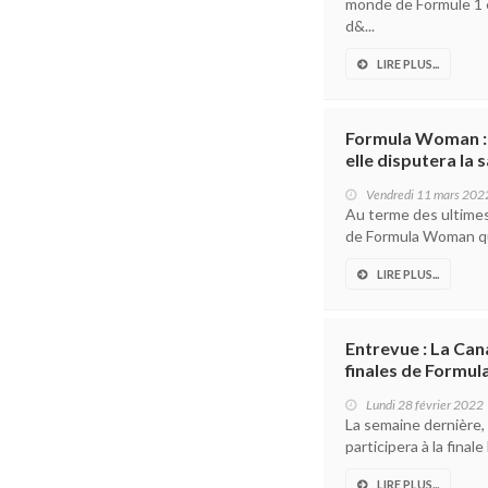
monde de Formule 1 e
d&...
LIRE PLUS...
Formula Woman : 
elle disputera la
Vendredi 11 mars 202
Au terme des ultimes 
de Formula Woman qui
LIRE PLUS...
Entrevue : La Can
finales de Formu
Lundi 28 février 2022
La semaine dernière
participera à la fina
LIRE PLUS...