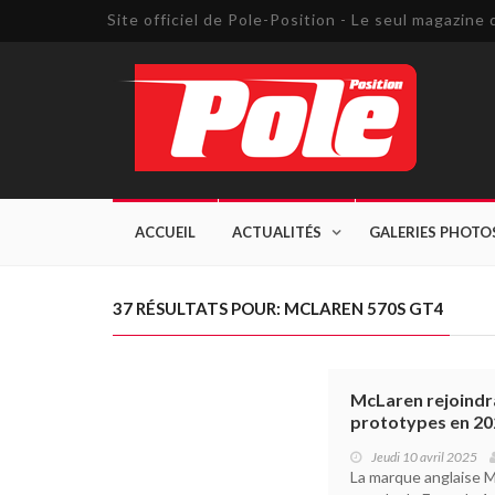
Site officiel de Pole-Position - Le seul magazin
ACCUEIL
ACTUALITÉS
GALERIES PHOTO
37 RÉSULTATS POUR: MCLAREN 570S GT4
McLaren rejoindr
prototypes en 20
Jeudi 10 avril 2025
La marque anglaise 