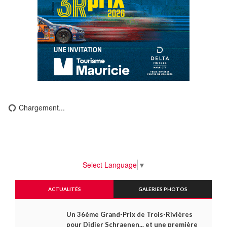
Chargement...
Select Language
▼
ACTUALITÉS
GALERIES PHOTOS
Un 36ème Grand-Prix de Trois-Rivières
pour Didier Schraenen... et une première