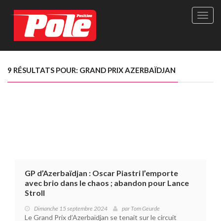
Site
officie
de
Pole-
Positi
Maga
9 RÉSULTATS POUR: GRAND PRIX AZERBAÏDJAN
-
Le
seul
maga
québé
de
sport
autom
GP d’Azerbaïdjan : Oscar Piastri l’emporte
avec brio dans le chaos ; abandon pour Lance
Stroll
Dimanche 15 septembre 2024
par
Tom Geurde
Le Grand Prix d’Azerbaïdjan se tenait sur le circuit