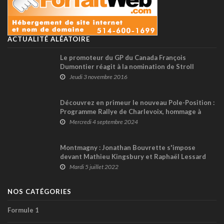
ACTUALITÉ ALÉATOIRE
Le promoteur du GP du Canada François
Dumontier réagit à la nomination de Stroll
Jeudi 3 novembre 2016
Découvrez en primeur le nouveau Pole-Position :
Programme Rallye de Charlevoix, hommage à
Greg Moore et toute l’actualité internationale
Mercredi 4 septembre 2024
et nationale !
Montmagny : Jonathan Bouvrette s'impose
devant Mathieu Kingsbury et Raphaël Lessard
lors du Donald Theetge 2x80
Mardi 5 juillet 2022
NOS CATÉGORIES
Formule 1