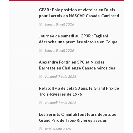
GP3R : Pole position et victoire en Duels
pour Lacroix en NASCAR Canada; Camirand
remporte l'autre Duels
Samedi 8 août 2026
Journée de samedi au GP3R : Tagliani
décroche une première victoire en Coupe
Radical; des courses très disputées dans
Samedi 8 août 2026
toutes les séries
Alexandre Fortin en SPC et Nicolas
Barrette en Challenge Canada héros des
premières courses du week-end au GP3R
Vendredi 7 août 2026
Rétro: Il y a de cela 50 ans, le Grand Prix de
Trois-Rivières de 1976
Vendredi 7 août 2026
Les Sprints Omnifab font leurs débuts au
Grand Prix de Trois-Rivières avec un
format inspiré de Daytona
Jeudi 6 août 2026