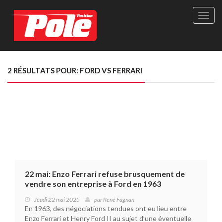
Site
officie
de
Pole-
Positi
Maga
2 RÉSULTATS POUR: FORD VS FERRARI
-
Le
seul
maga
québé
de
sport
autom
22 mai: Enzo Ferrari refuse brusquement de
vendre son entreprise à Ford en 1963
Jeudi 22 mai 2025
par
René Fagnan
En 1963, des négociations tendues ont eu lieu entre
Enzo Ferrari et Henry Ford II au sujet d’une éventuelle