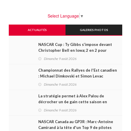
Select Language
▼
ACTUALITÉS
GALERIES PHOTOS
NASCAR Cup : Ty Gibbs s’impose devant
Christopher Bell en Iowa; 2 en 2 pour
Carson Kvapil en série O’Reilly
Dimanche 9 août 2026
Championnat des Rallyes de l'Est canadien
: Michael Dimkovski et Simon Levac
lauréats d’un Black Bear Rally à
Dimanche 9 août 2026
rebondissements !
La stratégie permet à Alex Palou de
décrocher un 6e gain cette saison en
IndyCar, sur le circuit de Portland
Dimanche 9 août 2026
NASCAR Canada au GP3R : Marc-Antoine
Camirand à la tête d'un Top 9 de pilotes