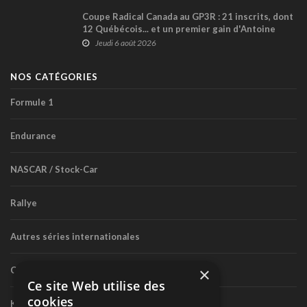
Coupe Radical Canada au GP3R : 21 inscrits, dont
12 Québécois... et un premier gain d'Antoine
Sénéchal dans la série ?
Jeudi 6 août 2026
NOS CATÉGORIES
Formule 1
Endurance
NASCAR / Stock-Car
Rallye
Autres séries internationales
×
Circuit routier canadien
Ce site Web utilise des
cookies
Karting