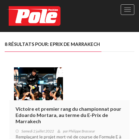
Site
officie
de
Pole-
Positi
Maga
8 RÉSULTATS POUR: EPRIX DE MARRAKECH
-
Le
seul
maga
québé
de
sport
autom
Victoire et premier rang du championnat pour
Edoardo Mortara, au terme du E-Prix de
Marrakech
Samedi 2 juillet 2022
par
Philippe Brasseur
Remplaçant le projet mort-né de course de Formule E à