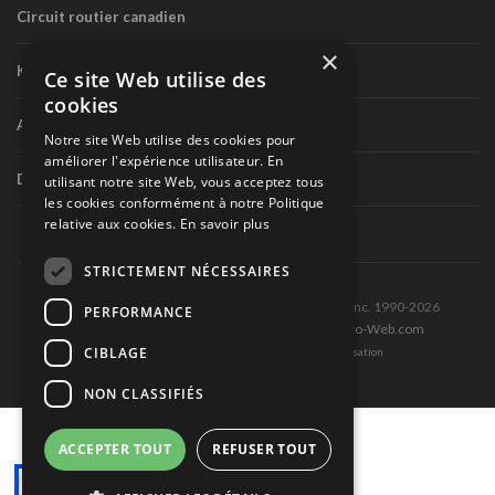
Circuit routier canadien
×
Karting
Ce site Web utilise des
cookies
Autres séries nationales
Notre site Web utilise des cookies pour
améliorer l'expérience utilisateur. En
Divers
utilisant notre site Web, vous acceptez tous
les cookies conformément à notre Politique
relative aux cookies.
En savoir plus
STRICTEMENT NÉCESSAIRES
Tous droits réservés © Les Éditions Pole-Position inc. 1990-2026
PERFORMANCE
Ce site est produit et hébergé par Montréal-Photo-Web.com
CIBLAGE
Politique de confidentialité et Conditions d’utilisation
NON CLASSIFIÉS
ACCEPTER TOUT
REFUSER TOUT