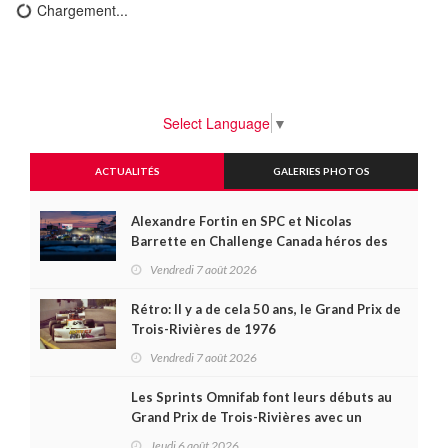
Chargement...
Select Language
▼
ACTUALITÉS
GALERIES PHOTOS
Alexandre Fortin en SPC et Nicolas
Barrette en Challenge Canada héros des
premières courses du week-end au GP3R
Vendredi 7 août 2026
Rétro: Il y a de cela 50 ans, le Grand Prix de
Trois-Rivières de 1976
Vendredi 7 août 2026
Les Sprints Omnifab font leurs débuts au
Grand Prix de Trois-Rivières avec un
format inspiré de Daytona
Jeudi 6 août 2026