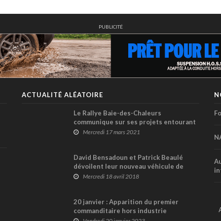
PUBLICITÉ
ACTUALITÉ ALÉATOIRE
N
Le Rallye Baie-des-Chaleurs
Fo
communique sur ses projets entourant
l'édition 2021
Mercredi 17 mars 2021
N
David Bensadoun et Patrick Beaulé
Au
dévoilent leur nouveau véhicule de
in
rallye-raid
Mercredi 18 avril 2018
20 janvier : Apparition du premier
commanditaire hors industrie
automobile, et ce n’est pas au GP
Vendredi 20 janvier 2023