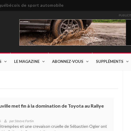
e québécois de sport automobile
PUBLICI
S
LE MAGAZINE
ABONNEZ-VOUS
SUPPLÉMENTS
ville met fin à la domination de Toyota au Rallye
6
par
Steeve Fortin
 détrempées et une crevaison cruelle de Sébastien Ogier ont