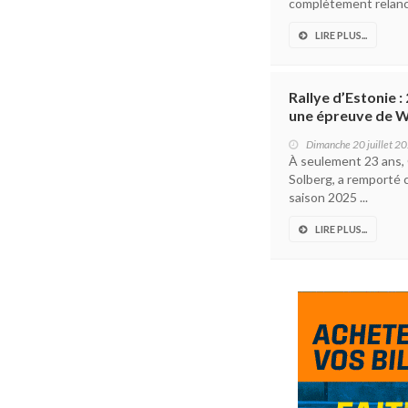
complètement relancé
LIRE PLUS...
Rallye d’Estonie 
une épreuve de 
Dimanche 20 juillet 2
À seulement 23 ans, 
Solberg, a remporté c
saison 2025 ...
LIRE PLUS...