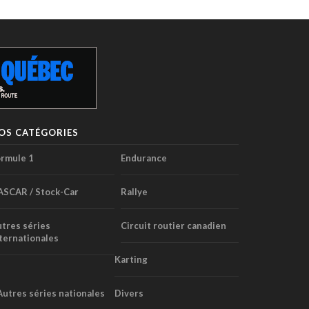
OS CATÉGORIES
rmule 1
Endurance
ASCAR / Stock-Car
Rallye
tres séries
Circuit routier canadien
ternationales
Karting
Autres séries nationales
Divers