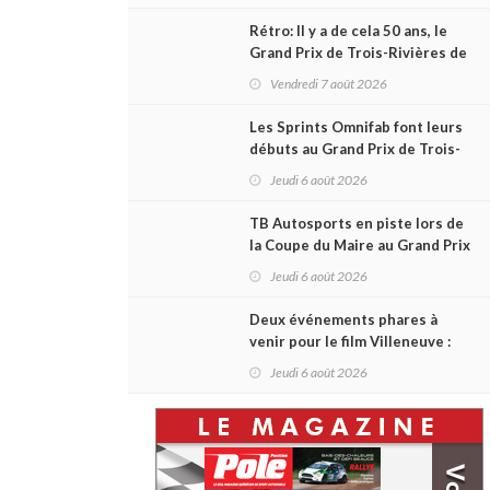
courses du week-end au GP3R
Rétro: Il y a de cela 50 ans, le
Grand Prix de Trois-Rivières de
1976
Vendredi 7 août 2026
Les Sprints Omnifab font leurs
débuts au Grand Prix de Trois-
Rivières avec un format inspiré
Jeudi 6 août 2026
de Daytona
TB Autosports en piste lors de
la Coupe du Maire au Grand Prix
de Trois-Rivières
Jeudi 6 août 2026
Deux événements phares à
venir pour le film Villeneuve :
L'ascension d'une légende (+
Jeudi 6 août 2026
vidéo)