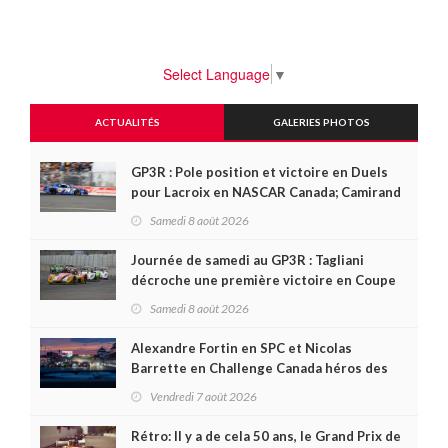
Select Language
▼
ACTUALITÉS
GALERIES PHOTOS
GP3R : Pole position et victoire en Duels
pour Lacroix en NASCAR Canada; Camirand
remporte l'autre Duels
Samedi 8 août 2026
Journée de samedi au GP3R : Tagliani
décroche une première victoire en Coupe
Radical; des courses très disputées dans
Samedi 8 août 2026
toutes les séries
Alexandre Fortin en SPC et Nicolas
Barrette en Challenge Canada héros des
premières courses du week-end au GP3R
Vendredi 7 août 2026
Rétro: Il y a de cela 50 ans, le Grand Prix de