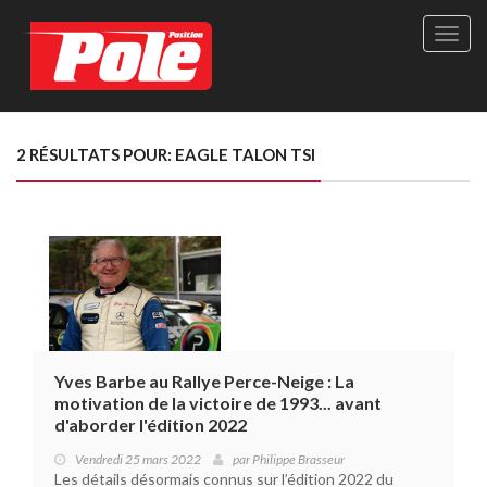
Site
officie
de
Pole-
Positi
Maga
2 RÉSULTATS POUR: EAGLE TALON TSI
-
Le
seul
maga
québé
de
sport
autom
Yves Barbe au Rallye Perce-Neige : La
motivation de la victoire de 1993... avant
d'aborder l'édition 2022
Vendredi 25 mars 2022
par
Philippe Brasseur
Les détails désormais connus sur l’édition 2022 du