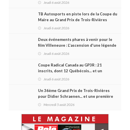
Jeudi 6 août 2026
TB Autosports en piste lors de la Coupe du
Maire au Grand Prix de Trois-Rivières
Jeudi 6 août 2026
Deux événements phares à venir pour le
film Villeneuve : L'ascension d'une légende
(+ vidéo)
Jeudi 6 août 2026
Coupe Radical Canada au GP3R : 21
inscrits, dont 12 Québécois... et un
premier gain d'Antoine Sénéchal dans la
Jeudi 6 août 2026
série ?
Un 36ème Grand Prix de Trois-Rivières
pour Didier Schraenen... et une première
en Challenge Canada
Mercredi 5 août 2026