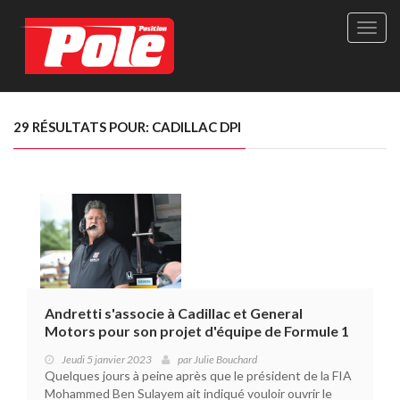
Site
officie
de
Pole-
Positi
Maga
29 RÉSULTATS POUR: CADILLAC DPI
-
Le
seul
maga
québé
de
sport
autom
Andretti s'associe à Cadillac et General
Motors pour son projet d'équipe de Formule 1
Jeudi 5 janvier 2023
par
Julie Bouchard
Quelques jours à peine après que le président de la FIA
Mohammed Ben Sulayem ait indiqué vouloir ouvrir le