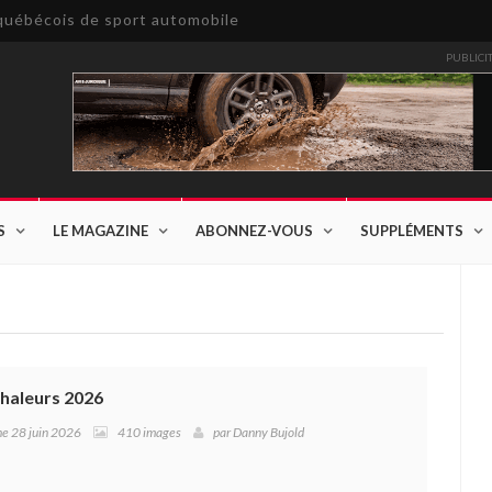
e québécois de sport automobile
PUBLICI
S
LE MAGAZINE
ABONNEZ-VOUS
SUPPLÉMENTS
Chaleurs 2026
he 28 juin 2026
410 images
par
Danny Bujold