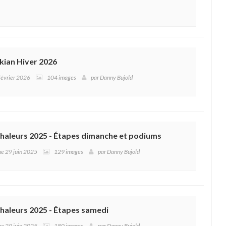
kian Hiver 2026
 février 2026
104 images
par
Danny Bujold
Chaleurs 2025 - Étapes dimanche et podiums
he 29 juin 2025
129 images
par
Danny Bujold
haleurs 2025 - Étapes samedi
he 29 juin 2025
180 images
par
Danny Bujold