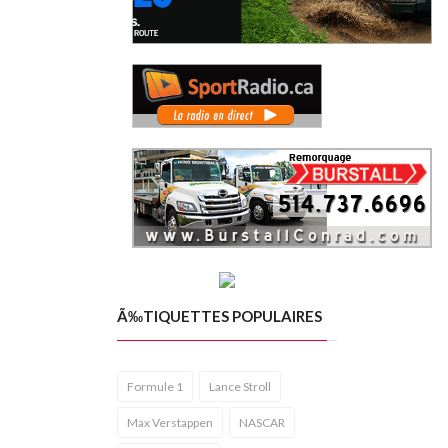
Ã‰TIQUETTES POPULAIRES
Formule 1
Lance Stroll
Max Verstappen
NASCAR