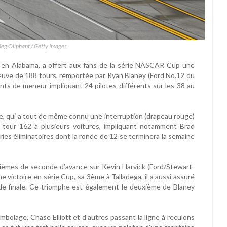
Meg Oliphant / Getty Images
, en Alabama, a offert aux fans de la série NASCAR Cup une
euve de 188 tours, remportée par Ryan Blaney (Ford No.12 du
s de meneur impliquant 24 pilotes différents sur les 38 au
se, qui a tout de même connu une interruption (drapeau rouge)
 tour 162 à plusieurs voitures, impliquant notamment Brad
éries éliminatoires dont la ronde de 12 se terminera la semaine
illièmes de seconde d’avance sur Kevin Harvick (Ford/Stewart-
victoire en série Cup, sa 3ème à Talladega, il a aussi assuré
 de finale. Ce triomphe est également le deuxième de Blaney
mbolage, Chase Elliott et d’autres passant la ligne à reculons