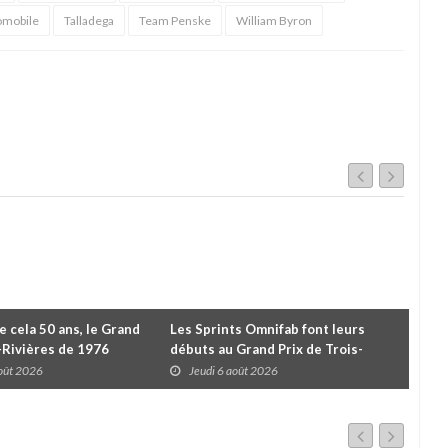
omobile
Talladega
Team Penske
William Byron
de cela 50 ans, le Grand
Les Sprints Omnifab font leurs
TB 
s-Rivières de 1976
débuts au Grand Prix de Trois-
Cou
Rivières avec un format inspiré de
Tro
août 2026
Jeudi 6 août 2026
J
Daytona