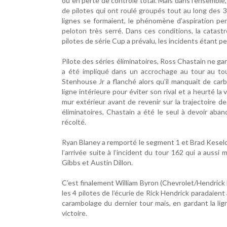
ou en perte de contrôle total. Mais dans l’ensemble,
de pilotes qui ont roulé groupés tout au long des 
lignes se formaient, le phénomène d’aspiration pe
peloton très serré. Dans ces conditions, la catastr
pilotes de série Cup a prévalu, les incidents étant p
Pilote des séries éliminatoires, Ross Chastain ne ga
a été impliqué dans un accrochage au tour au tour
Stenhouse Jr a flanché alors qu'il manquait de carb
ligne intérieure pour éviter son rival et a heurté l
mur extérieur avant de revenir sur la trajectoire de
éliminatoires, Chastain a été le seul à devoir aba
récolté.
Ryan Blaney a remporté le segment 1 et Brad Keselo
l’arrivée suite à l’incident du tour 162 qui a auss
Gibbs et Austin Dillon.
C’est finalement William Byron (Chevrolet/Hendric
les 4 pilotes de l’écurie de Rick Hendrick paradaient
carambolage du dernier tour mais, en gardant la ligne
victoire.