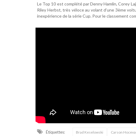
Le Top 10 est complété par Denny Hamlin, Corey Lajoi
Riley Herbst, très véloce au volant d’une 3ème voi
inexpérience de la série Cup. Pour le classement co
Étiquettes:
Brad Keselowski
Carson Hoceva