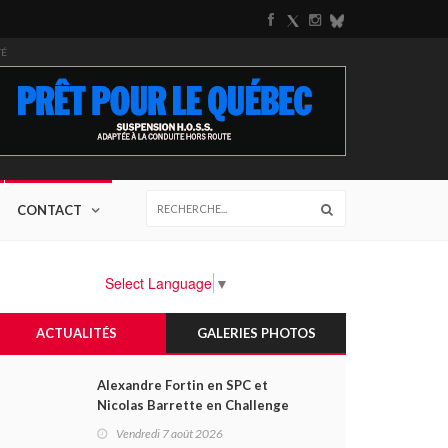
TÉ
CONTACT
Select Language
▼
ACTUALITÉS
GALERIES PHOTOS
Alexandre Fortin en SPC et
Nicolas Barrette en Challenge
Canada héros des premières
Vendredi 7 août 2026
courses du week-end au GP3R