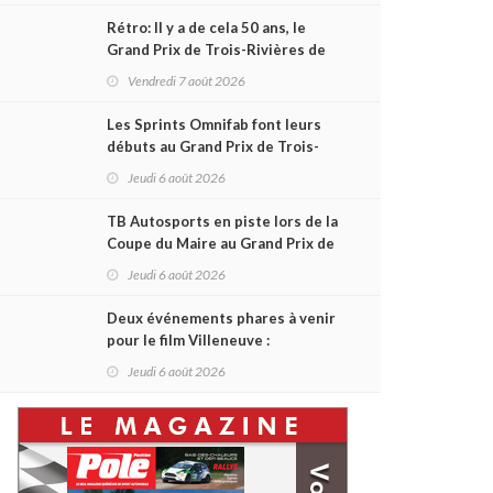
Rétro: Il y a de cela 50 ans, le
Grand Prix de Trois-Rivières de
1976
Vendredi 7 août 2026
Les Sprints Omnifab font leurs
débuts au Grand Prix de Trois-
Rivières avec un format inspiré
Jeudi 6 août 2026
de Daytona
TB Autosports en piste lors de la
Coupe du Maire au Grand Prix de
Trois-Rivières
Jeudi 6 août 2026
Deux événements phares à venir
pour le film Villeneuve :
L'ascension d'une légende (+
Jeudi 6 août 2026
vidéo)