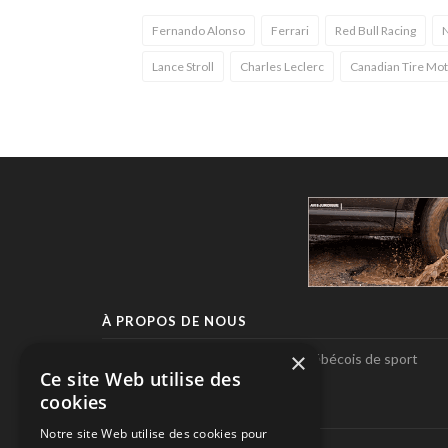
Fernando Alonso
Ferrari
Red Bull Racing
N
Lance Stroll
Charles Leclerc
Canadian Tire Mot
À PROPOS DE NOUS
×
Pole-Position, le seul magazine québécois de sport
Ce site Web utilise des
automobile.
cookies
SUIVEZ-NOUS
Notre site Web utilise des cookies pour