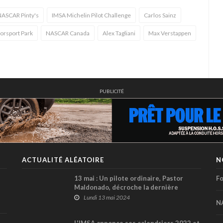
ASCAR Pinty's
IMSA Michelin Pilot Challenge
Carlos Sainz
orsport Park
NASCAR Canada
Alex Tagliani
Max Verstappen
PUBLICITÉ
ACTUALITÉ ALÉATOIRE
N
13 mai : Un pilote ordinaire, Pastor
Fo
Maldonado, décroche la dernière
victoire de l’écurie Williams en 2012
Lundi 13 mai 2024
N