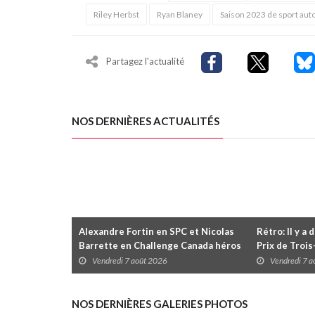
Riley Herbst
Ryan Blaney
Saison 2023 de sport aut
Partagez l'actualité
NOS DERNIÈRES ACTUALITÉS
Alexandre Fortin en SPC et Nicolas
Rétro: Il y a 
Barrette en Challenge Canada héros
Prix de Troi
des premières courses du week-end
Vendredi 7 août 2026
Vendredi 7 
au GP3R
NOS DERNIÈRES GALERIES PHOTOS