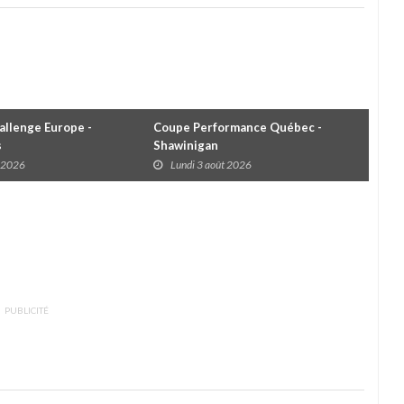
llenge Europe -
Coupe Performance Québec -
WRC
s
Shawinigan
Éta
t 2026
Lundi 3 août 2026
D
PUBLICITÉ