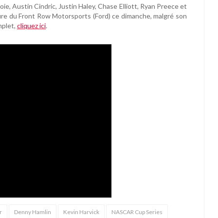
e, Austin Cindric, Justin Haley, Chase Elliott, Ryan Preece et
ture du Front Row Motorsports (Ford) ce dimanche, malgré son
mplet,
cliquez ici
.
r
Denny Hamlin
Kevin Harvick
NASCAR Cup Series