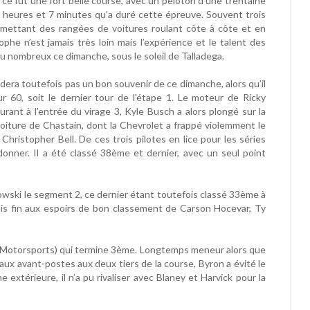
 ce fut une fort belle course, avec un peloton d’une trentaine
3 heures et 7 minutes qu’a duré cette épreuve. Souvent trois
rmettant des rangées de voitures roulant côte à côte et en
ophe n’est jamais très loin mais l’expérience et le talent des
eu nombreux ce dimanche, sous le soleil de Talladega.
rdera toutefois pas un bon souvenir de ce dimanche, alors qu’il
 60, soit le dernier tour de l'étape 1. Le moteur de Ricky
urant à l'entrée du virage 3, Kyle Busch a alors plongé sur la
a voiture de Chastain, dont la Chevrolet a frappé violemment le
 Christopher Bell. De ces trois pilotes en lice pour les séries
ndonner. Il a été classé 38ème et dernier, avec un seul point
wski le segment 2, ce dernier étant toutefois classé 33ème à
i mis fin aux espoirs de bon classement de Carson Hocevar, Ty
k Motorsports) qui termine 3ème. Longtemps meneur alors que
 aux avant-postes aux deux tiers de la course, Byron a évité le
 extérieure, il n’a pu rivaliser avec Blaney et Harvick pour la