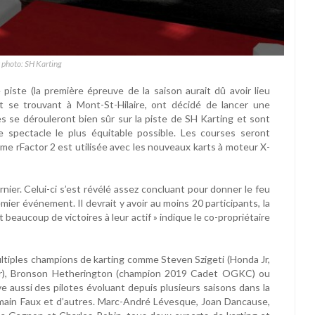
 photo: SH Karting
e piste (la première épreuve de la saison aurait dû avoir lieu
uit se trouvant à Mont-St-Hilaire, ont décidé de lancer une
es se dérouleront bien sûr sur la piste de SH Karting et sont
e spectacle le plus équitable possible. Les courses seront
rme rFactor 2 est utilisée avec les nouveaux karts à moteur X-
ier. Celui-ci s’est révélé assez concluant pour donner le feu
mier événement. Il devrait y avoir au moins 20 participants, la
t beaucoup de victoires à leur actif » indique le co-propriétaire
 multiples champions de karting comme Steven Szigeti (Honda Jr,
 Sr), Bronson Hetherington (champion 2019 Cadet OGKC) ou
e aussi des pilotes évoluant depuis plusieurs saisons dans la
omain Faux et d’autres. Marc-André Lévesque, Joan Dancause,