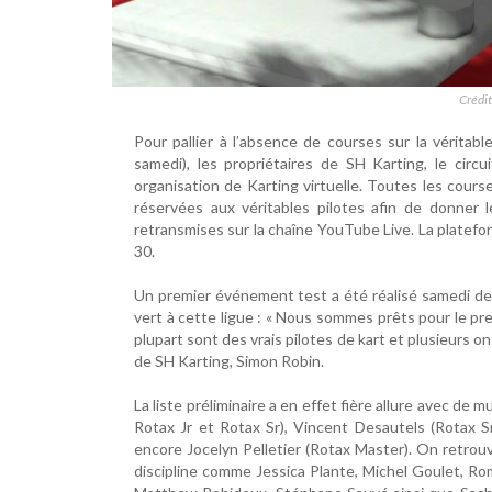
Crédit
Pour pallier à l’absence de courses sur la véritabl
samedi), les propriétaires de SH Karting, le circ
organisation de Karting virtuelle. Toutes les cours
réservées aux véritables pilotes afin de donner l
retransmises sur la chaîne YouTube Live. La platefo
30.
Un premier événement test a été réalisé samedi dern
vert à cette ligue : « Nous sommes prêts pour le pre
plupart sont des vrais pilotes de kart et plusieurs on
de SH Karting, Simon Robin.
La liste préliminaire a en effet fière allure avec de
Rotax Jr et Rotax Sr), Vincent Desautels (Rotax
encore Jocelyn Pelletier (Rotax Master). On retrouv
discipline comme Jessica Plante, Michel Goulet, R