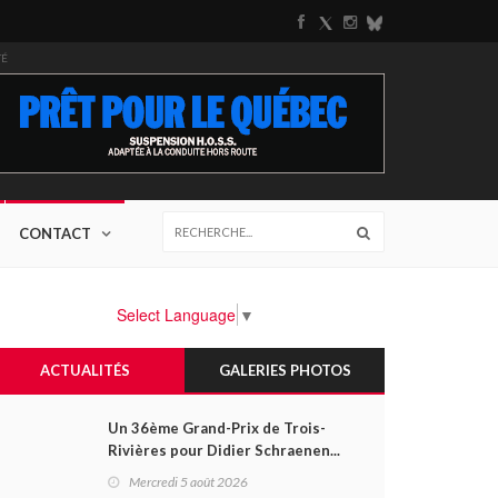
TÉ
CONTACT
Select Language
▼
ACTUALITÉS
GALERIES PHOTOS
Un 36ème Grand-Prix de Trois-
Rivières pour Didier Schraenen...
et une première en Challenge
Mercredi 5 août 2026
Canada