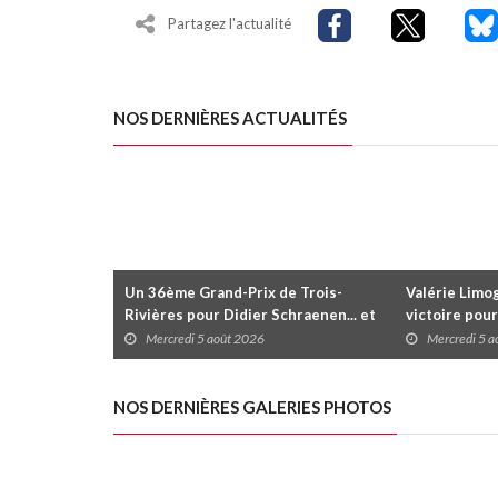
Partagez l'actualité
NOS DERNIÈRES ACTUALITÉS
Un 36ème Grand-Prix de Trois-
Valérie Limog
Rivières pour Didier Schraenen... et
victoire pour
une première en Challenge Canada
trois séries 
Mercredi 5 août 2026
Mercredi 5 
NOS DERNIÈRES GALERIES PHOTOS