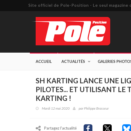
Site officiel de Pole-Position - Le seul magazin
ACCUEIL
ACTUALITÉS
GALERIES PHOTO
SH KARTING LANCE UNE LIG
PILOTES... ET UTILISANT LE
KARTING !
Mardi 12 mai 2020
par
Philippe Brasseur
Partagez l'actualité