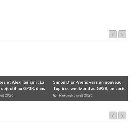
es et Alex Tagliani : La
Simon Dion-Viens vers un nouveau
À l
 objectif au GP3R, dans
Top 6 ce week-end au GP3R, en série
Le 
différentes
NASCAR Canada ?
pou
août 2026
Mercredi 5 août 2026
M
cha