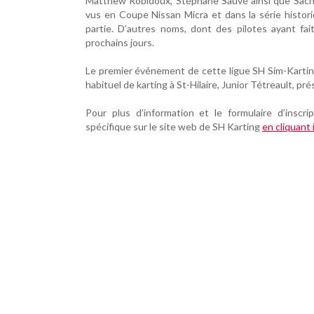
Matthew Robidoux, Stéphane Sauvé ainsi que Sacha
vus en Coupe Nissan Micra et dans la série histo
partie. D’autres noms, dont des pilotes ayant fai
prochains jours.
Le premier événement de cette ligue SH Sim-Karting 
habituel de karting à St-Hilaire, Junior Tétreault, pr
Pour plus d’information et le formulaire d’inscrip
spécifique sur le site web de SH Karting
en cliquant i