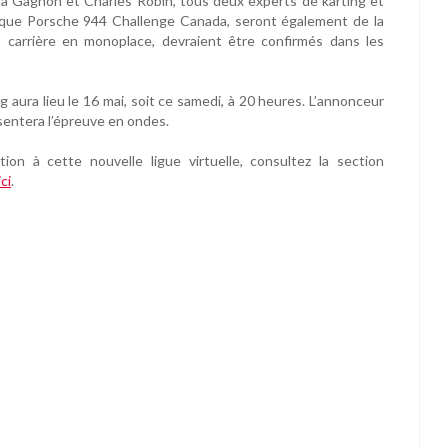
 Gagnon et Charles Robin, tous deux experts de karting et
rique Porsche 944 Challenge Canada, seront également de la
t carrière en monoplace, devraient être confirmés dans les
aura lieu le 16 mai, soit ce samedi, à 20 heures. L’annonceur
ésentera l’épreuve en ondes.
tion à cette nouvelle ligue virtuelle, consultez la section
ci
.