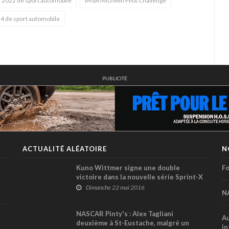
 2022 de sport automobile
IMSA Michelin Pilot Challenge
4 de sport automobile
PUBLICITÉ
ACTUALITÉ ALÉATOIRE
N
Kuno Wittmer signe une double
Fo
victoire dans la nouvelle série Sprint-X
!
Dimanche 22 mai 2016
N
NASCAR Pinty's : Alex Tagliani
Au
deuxième à St-Eustache, malgré un
in