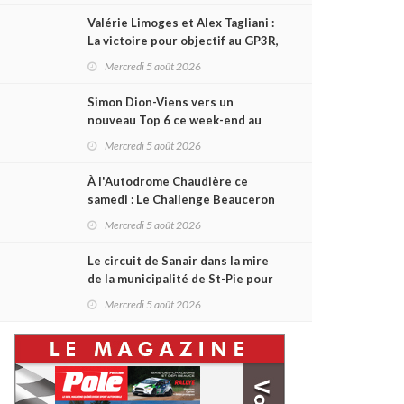
Valérie Limoges et Alex Tagliani :
La victoire pour objectif au GP3R,
dans trois séries différentes
Mercredi 5 août 2026
Simon Dion-Viens vers un
nouveau Top 6 ce week-end au
GP3R, en série NASCAR Canada ?
Mercredi 5 août 2026
À l'Autodrome Chaudière ce
samedi : Le Challenge Beauceron
200 pourrait bouleverser le
Mercredi 5 août 2026
championnat ACT Québec
Le circuit de Sanair dans la mire
de la municipalité de St-Pie pour
être rayé de la carte !
Mercredi 5 août 2026