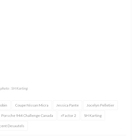
 photo : SH Karting
Robin
Coupe Nissan Micra
Jessica Pante
Jocelyn Pelletier
Porsche 944 Challenge Canada
rFactor 2
SH Karting
cent Desautels