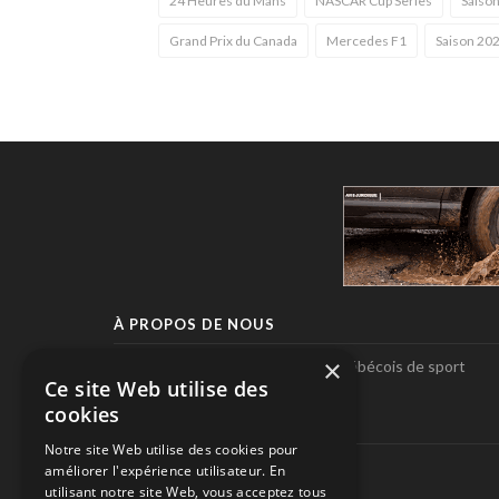
24 Heures du Mans
NASCAR Cup Series
Saison
Grand Prix du Canada
Mercedes F1
Saison 202
À PROPOS DE NOUS
×
Pole-Position, le seul magazine québécois de sport
Ce site Web utilise des
automobile.
cookies
SUIVEZ-NOUS
Notre site Web utilise des cookies pour
améliorer l'expérience utilisateur. En
utilisant notre site Web, vous acceptez tous