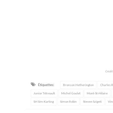
Crédit
Étiquettes:
Bronson Hetherington
Charles 
Junior Tétreault
Michel Goulet
Mont-St-Hilaire
SH Sim-Karting
Simon Robin
Steven Szigeti
Vin