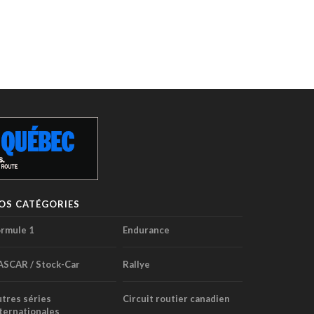
OS CATÉGORIES
rmule 1
Endurance
ASCAR / Stock-Car
Rallye
tres séries
Circuit routier canadien
ternationales