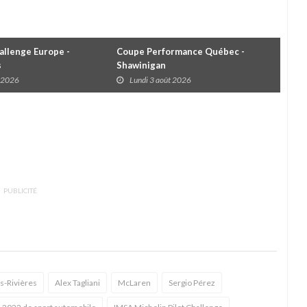
llenge Europe -
Coupe Performance Québec -
WRC
s
Shawinigan
Éta
t 2026
Lundi 3 août 2026
D
PUBLICITÉ
is-Rivières
Alex Tagliani
McLaren
Sergio Pérez