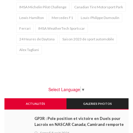
IMSA Michelin Pilot Challenge
Canadian Tire Motorsport Park
Lewis Hamilton
Mercedes F1
Louis-Philippe Dumoulin
Ferrari
IMSA WeatherTech Sportscar
24 Heures de Daytona
Saison 2023 de sport automobile
Alex Tagliani
Select Language
▼
ACTUALITÉS
GALERIES PHOTOS
GP3R : Pole position et victoire en Duels pour
Lacroix en NASCAR Canada; Camirand remporte
l'autre Duels
Samedi 8 août 2026