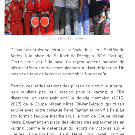
Crédit photo: Éliane Gilain
Dimanche dernier se déroulait la finale de la série Sodi World
Series à la piste de St-Roch-de-l’Achigan (SRA Karting).
Cette série est à la base un regroupement mondial de
pilotes effectuant des championnats sur kart de location. Un
moyen de faire de la course automobile à petit coût.
Parfois, ces séries attirent des pilotes de circuit routier qui
n'en oublient pas leur passion pour le karting. À SRA
dimanche, on retrouvait ainsi le double champion (2015-
2017) de la Coupe Nissan Micra Olivier Bédard, qui faisait
équipe avec notre collègue René Fagnan et son fils Paul. Le
trio formait l’équipe inscrite sous le nom de Coupe Nissan
Micra. Également en piste, des pilotes très expérimentés en
karting, comme le détenteur du record de victoires aux 4
Heures Pole-Position, Paul Heng, qui avait comme