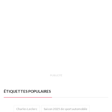
PUBLICITÉ
ÉTIQUETTES POPULAIRES
Charles Leclerc
Saison 2025 de sport automobile