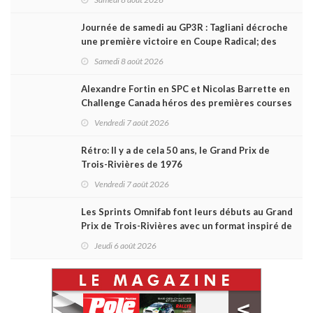
Journée de samedi au GP3R : Tagliani décroche
une première victoire en Coupe Radical; des
courses très disputées dans toutes les séries
Samedi 8 août 2026
Alexandre Fortin en SPC et Nicolas Barrette en
Challenge Canada héros des premières courses
du week-end au GP3R
Vendredi 7 août 2026
Rétro: Il y a de cela 50 ans, le Grand Prix de
Trois-Rivières de 1976
Vendredi 7 août 2026
Les Sprints Omnifab font leurs débuts au Grand
Prix de Trois-Rivières avec un format inspiré de
Daytona
Jeudi 6 août 2026