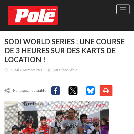
Site
officie
de
Pole-
Positi
Maga
SODI WORLD SERIES : UNE COURSE
-
DE 3 HEURES SUR DES KARTS DE
Le
seul
LOCATION !
maga
québé
Lundi 23 octobre 2017
par
Eliane Gilain
de
sport
autom
Partagez l'actualité