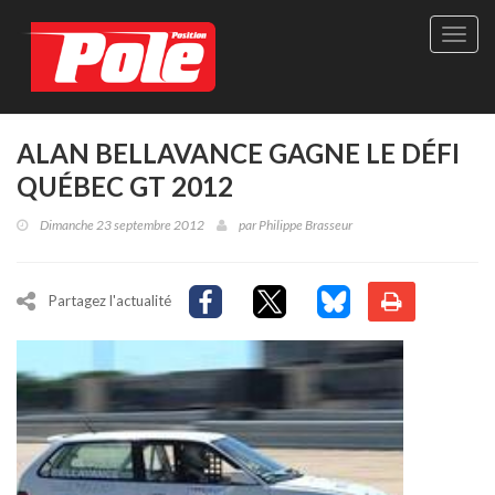
Site
officie
de
Pole-
Positi
Maga
ALAN BELLAVANCE GAGNE LE DÉFI
-
QUÉBEC GT 2012
Le
seul
Dimanche 23 septembre 2012
par
Philippe Brasseur
maga
québé
de
sport
Partagez l'actualité
autom