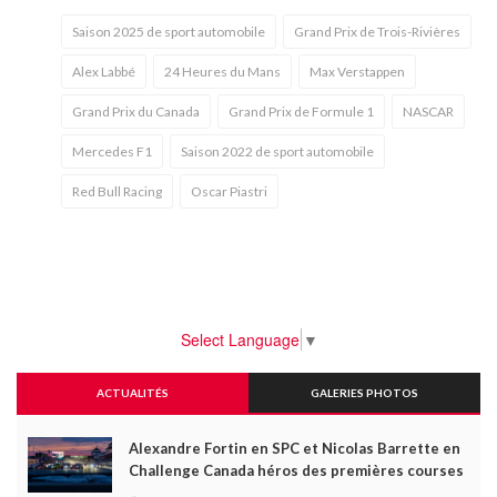
Saison 2025 de sport automobile
Grand Prix de Trois-Rivières
Alex Labbé
24 Heures du Mans
Max Verstappen
Grand Prix du Canada
Grand Prix de Formule 1
NASCAR
Mercedes F1
Saison 2022 de sport automobile
Red Bull Racing
Oscar Piastri
Select Language
▼
ACTUALITÉS
GALERIES PHOTOS
Alexandre Fortin en SPC et Nicolas Barrette en
Challenge Canada héros des premières courses
du week-end au GP3R