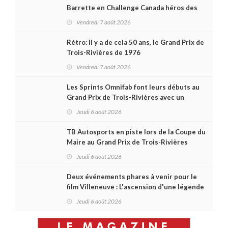
Barrette en Challenge Canada héros des
premières courses du week-end au GP3R
Vendredi 7 août 2026
Rétro: Il y a de cela 50 ans, le Grand Prix de
Trois-Rivières de 1976
Vendredi 7 août 2026
Les Sprints Omnifab font leurs débuts au
Grand Prix de Trois-Rivières avec un
format inspiré de Daytona
Jeudi 6 août 2026
TB Autosports en piste lors de la Coupe du
Maire au Grand Prix de Trois-Rivières
Jeudi 6 août 2026
Deux événements phares à venir pour le
film Villeneuve : L'ascension d'une légende
(+ vidéo)
Jeudi 6 août 2026