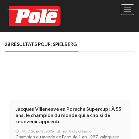
Site
officie
de
Pole-
Positi
Maga
28 RÉSULTATS POUR: SPIELBERG
-
Le
seul
maga
québé
de
sport
autom
Jacques Villeneuve en Porsche Supercup : À 55
ans, le champion du monde qui a choisi de
redevenir apprenti
Mardi 28 juillet 2026
par
André Cahuzac
Champion du monde de Formule 1 en 1997, vainqueur