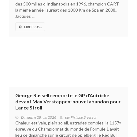
des 500 milles d'Indianapolis en 1996, champion CART
la même année, lauréat des 1000 Km de Spa en 2008…
Jacques ...
LIRE PLUS...
George Russell remporte le GP d'Autriche
devant Max Verstappen; nouvel abandon pour
Lance Stroll
Dimanche 28 juin 2026
par
Philippe Brasseur
Chaleur estivale, plein soleil, estrades combles, la 1157ᵉ
épreuve du Championnat du monde de Formule 1 avait
lieu ce dimanche sur le circuit de Spielberg, le Red Bull