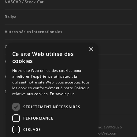
NASCAR / Stock-Car
Rallye
Autres séries internationales
×
Circuit routier canadien
Ce site Web utilise des
cookies
Karting
Notre site Web utilise des cookies pour
améliorer l'expérience utilisateur. En
Autres séries nationales
utilisant notre site Web, vous acceptez tous
les cookies conformément à notre Politique
Divers
relative aux cookies.
En savoir plus
STRICTEMENT NÉCESSAIRES
PERFORMANCE
Tous droits réservés © Les Éditions Pole-Position inc. 1990-2026
CIBLAGE
Ce site est produit et hébergé par Montréal-Photo-Web.com