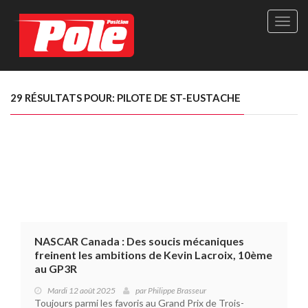
Site
officie
de
Pole-
Positi
Maga
29 RÉSULTATS POUR: PILOTE DE ST-EUSTACHE
-
Le
seul
maga
québé
de
sport
autom
NASCAR Canada : Des soucis mécaniques
freinent les ambitions de Kevin Lacroix, 10ème
au GP3R
Mardi 12 août 2025
par
Philippe Brasseur
Toujours parmi les favoris au Grand Prix de Trois-