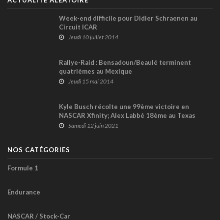
ACTUALITÉ ALÉATOIRE
Week-end difficile pour Didier Schraenen au
Circuit ICAR
Jeudi 10 juillet 2014
Rallye-Raid : Bensadoun/Beaulé terminent
quatrièmes au Mexique
Jeudi 15 mai 2014
Kyle Busch récolte une 99ème victoire en
NASCAR Xfinity; Alex Labbé 18ème au Texas
Motor Speedway (+ vidéo)
Samedi 12 juin 2021
NOS CATÉGORIES
Formule 1
Endurance
NASCAR / Stock-Car