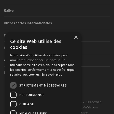
Rallye
Autres séries internationales
×
Circuit routier canadien
Ce site Web utilise des
cookies
Karting
Notre site Web utilise des cookies pour
améliorer l'expérience utilisateur. En
Autres séries nationales
utilisant notre site Web, vous acceptez tous
les cookies conformément à notre Politique
Divers
relative aux cookies.
En savoir plus
STRICTEMENT NÉCESSAIRES
PERFORMANCE
Tous droits réservés © Les Éditions Pole-Position inc. 1990-2026
CIBLAGE
Ce site est produit et hébergé par Montréal-Photo-Web.com
Politique de confidentialité et Conditions d’utilisation
NON CLASSIFIÉS