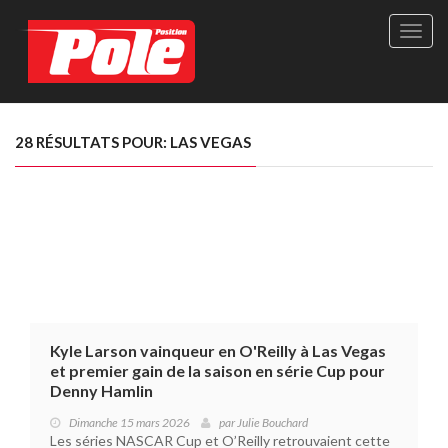
Site
officie
de
Pole-
Positi
Maga
28 RÉSULTATS POUR: LAS VEGAS
-
Le
seul
maga
québé
de
sport
autom
Kyle Larson vainqueur en O'Reilly à Las Vegas
et premier gain de la saison en série Cup pour
Denny Hamlin
Dimanche 15 mars 2026
par
Julie Bouchard
Les séries NASCAR Cup et O’Reilly retrouvaient cette