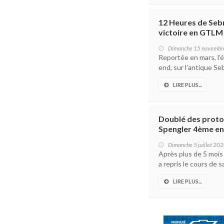
12 Heures de Sebr
victoire en GTLM 
Dimanche 15 novembr
Reportée en mars, l’
end, sur l’antique Seb
LIRE PLUS...
Doublé des proto
Spengler 4ème e
Dimanche 5 juillet 20
Après plus de 5 mois
a repris le cours de 
LIRE PLUS...