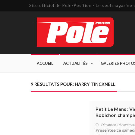
Site officiel de Pole-Position - Le seul magazin
ACCUEIL
ACTUALITÉS
GALERIES PHOTO
9 RÉSULTATS POUR: HARRY TINCKNELL
Petit Le Mans : Vi
Robichon champio
Dimanche 14 novembr
Présentée ce samedi 