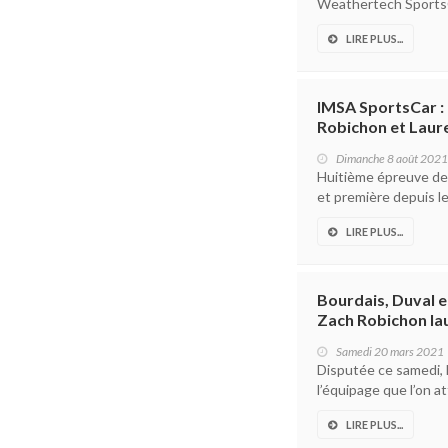
Weathertech SportsCar
LIRE PLUS...
IMSA SportsCar :
Robichon et Laur
Dimanche 8 août 2021
Huitième épreuve de
et première depuis le
LIRE PLUS...
Bourdais, Duval e
Zach Robichon lau
Samedi 20 mars 2021
Disputée ce samedi, 
l’équipage que l’on at
LIRE PLUS...