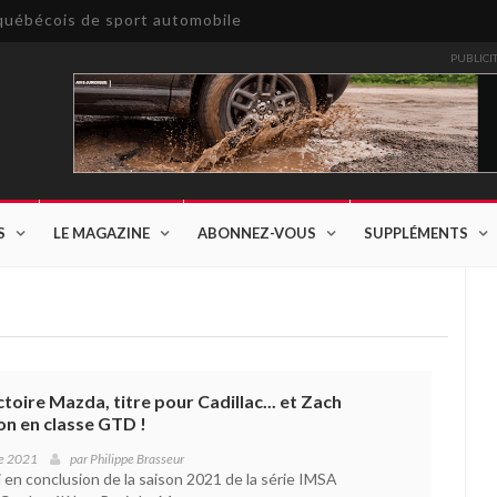
e québécois de sport automobile
PUBLICI
S
LE MAGAZINE
ABONNEZ-VOUS
SUPPLÉMENTS
ctoire Mazda, titre pour Cadillac... et Zach
n en classe GTD !
e 2021
par
Philippe Brasseur
en conclusion de la saison 2021 de la série IMSA