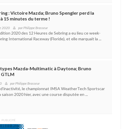
ing : Victoire Mazda; Bruno Spengler perd la
à 15 minutes du terme !
e 2020
par
Philippe Brasseur
édition 2020 des 12 Heures de Sebring a eu lieu ce week-
ring International Raceway (Floride), et elle marquait la ...
types Mazda-Multimatic à Daytona; Bruno
n GTLM
20
par
Philippe Brasseur
 d’inactivité, le championnat IMSA WeatherTech Sportscar
sa saison 2020 hier, avec une course disputée en ...
PUBLICITÉ