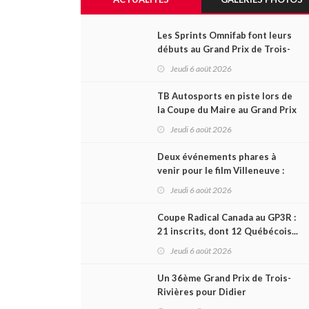
Les Sprints Omnifab font leurs
débuts au Grand Prix de Trois-
Rivières avec un format inspiré
Jeudi 6 août 2026
de Daytona
TB Autosports en piste lors de
la Coupe du Maire au Grand Prix
de Trois-Rivières
Jeudi 6 août 2026
Deux événements phares à
venir pour le film Villeneuve :
L'ascension d'une légende (+
Jeudi 6 août 2026
vidéo)
Coupe Radical Canada au GP3R :
21 inscrits, dont 12 Québécois...
et un premier gain d'Antoine
Jeudi 6 août 2026
Sénéchal dans la série ?
Un 36ème Grand Prix de Trois-
Rivières pour Didier
Schraenen... et une première en