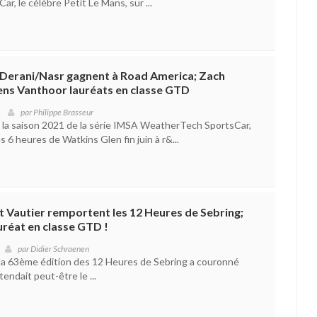
, le célèbre Petit Le Mans, sur ...
 Derani/Nasr gagnent à Road America; Zach
ens Vanthoor lauréats en classe GTD
par
Philippe Brasseur
 la saison 2021 de la série IMSA WeatherTech SportsCar,
s 6 heures de Watkins Glen fin juin à r&...
t Vautier remportent les 12 Heures de Sebring;
réat en classe GTD !
par
Didier Schraenen
la 63ème édition des 12 Heures de Sebring a couronné
tendait peut-être le ...