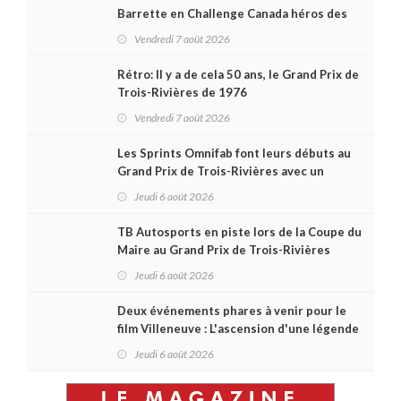
Barrette en Challenge Canada héros des
premières courses du week-end au GP3R
Vendredi 7 août 2026
Rétro: Il y a de cela 50 ans, le Grand Prix de
Trois-Rivières de 1976
Vendredi 7 août 2026
Les Sprints Omnifab font leurs débuts au
Grand Prix de Trois-Rivières avec un
format inspiré de Daytona
Jeudi 6 août 2026
TB Autosports en piste lors de la Coupe du
Maire au Grand Prix de Trois-Rivières
Jeudi 6 août 2026
Deux événements phares à venir pour le
film Villeneuve : L'ascension d'une légende
(+ vidéo)
Jeudi 6 août 2026