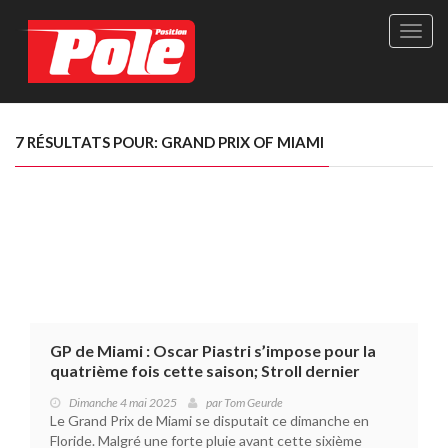
Site
officie
de
Pole-
Positi
Maga
7 RÉSULTATS POUR: GRAND PRIX OF MIAMI
-
Le
seul
maga
québé
de
sport
autom
GP de Miami : Oscar Piastri s’impose pour la
quatrième fois cette saison; Stroll dernier
Dimanche 4 mai 2025
par
Tom Geurde
Le Grand Prix de Miami se disputait ce dimanche en
Floride. Malgré une forte pluie avant cette sixième