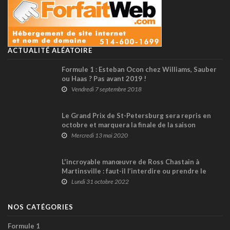
ACTUALITÉ ALÉATOIRE
Formule 1 : Esteban Ocon chez Williams, Sauber
ou Haas ? Pas avant 2019 !
Vendredi 7 septembre 2018
Le Grand Prix de St-Petersburg sera repris en
octobre et marquera la finale de la saison
d’IndyCar
Mercredi 13 mai 2020
L'incroyable manœuvre de Ross Chastain à
Martinsville : faut-il l’interdire ou prendre le
risque qu’elle se généralise ? (+ vidéo)
Lundi 31 octobre 2022
NOS CATÉGORIES
Formule 1