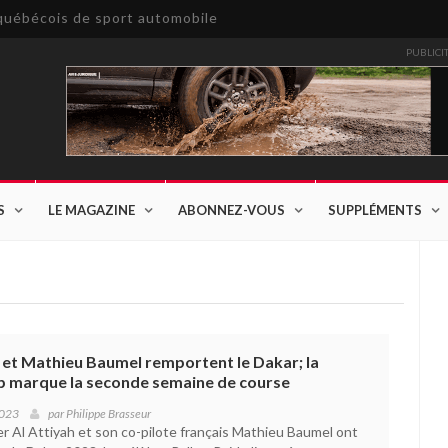
e québécois de sport automobile
PUBLICI
S
LE MAGAZINE
ABONNEZ-VOUS
SUPPLÉMENTS
 et Mathieu Baumel remportent le Dakar; la
 marque la seconde semaine de course
2023
par
Philippe Brasseur
er Al Attiyah et son co-pilote français Mathieu Baumel ont