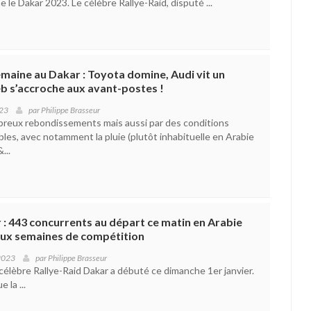
le Dakar 2023. Le célèbre Rallye-Raid, disputé ...
semaine au Dakar : Toyota domine, Audi vit un
b s’accroche aux avant-postes !
023
par
Philippe Brasseur
reux rebondissements mais aussi par des conditions
bles, avec notamment la pluie (plutôt inhabituelle en Arabie
...
 : 443 concurrents au départ ce matin en Arabie
eux semaines de compétition
 2023
par
Philippe Brasseur
célèbre Rallye-Raid Dakar a débuté ce dimanche 1er janvier.
 la ...