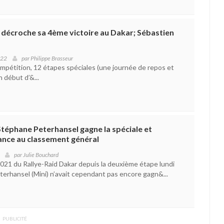
 décroche sa 4ème victoire au Dakar; Sébastien
022
par
Philippe Brasseur
mpétition, 12 étapes spéciales (une journée de repos et
 début d’&...
 Stéphane Peterhansel gagne la spéciale et
nce au classement général
par
Julie Bouchard
2021 du Rallye-Raid Dakar depuis la deuxième étape lundi
terhansel (Mini) n’avait cependant pas encore gagn&...
PUBLICITÉ