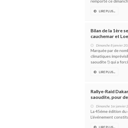
remporté ce dimanche 
LIRE PLUS...
Bilan de la 1ère 
cauchemar et Loe
Dimanche 8 janvier 2
Marquée par de nomb
climatiques imprévisi
saoudite !) qui a forc&
LIRE PLUS...
Rallye-Raid Dakar
saoudite, pour d
Dimanche 1er janvier
La 45éme édition du 
L’événement constitue
LIRE PLUS...