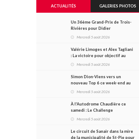
ACTUALITÉS
GALERIES PHOTOS
Un 36ème Grand-Prix de Trois-
Rivières pour Didier
Schraenen... et une première en
Mercredi 5 août 2026
Challenge Canada
Valérie Limoges et Alex Tagliani
: La victoire pour objectif au
GP3R, dans trois séries
Mercredi 5 août 2026
différentes
Simon Dion-Viens vers un
nouveau Top 6 ce week-end au
GP3R, en série NASCAR Canada
Mercredi 5 août 2026
?
À l'Autodrome Chaudière ce
samedi : Le Challenge
Beauceron 200 pourrait
Mercredi 5 août 2026
bouleverser le championnat
ACT Québec
Le circuit de Sanair dans la mire
de la municipalité de St-Pie pour