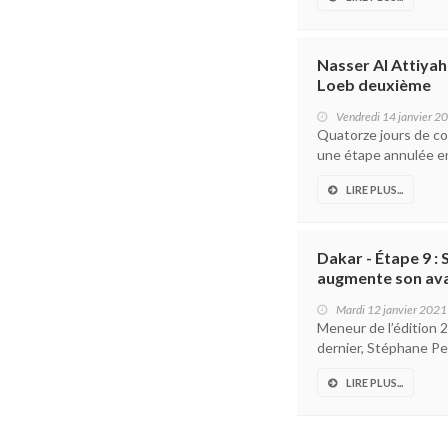
Nasser Al Attiyah
Loeb deuxième
Vendredi 14 janvier 2
Quatorze jours de co
une étape annulée en
LIRE PLUS...
Dakar - Étape 9 :
augmente son ava
Mardi 12 janvier 2021
Meneur de l’édition 
dernier, Stéphane Pe
LIRE PLUS...