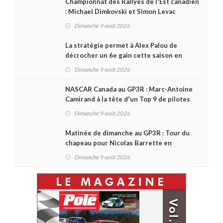
Championnat des Rallyes de l'Est canadien
: Michael Dimkovski et Simon Levac
lauréats d’un Black Bear Rally à
Dimanche 9 août 2026
rebondissements !
La stratégie permet à Alex Palou de
décrocher un 6e gain cette saison en
IndyCar, sur le circuit de Portland
Dimanche 9 août 2026
NASCAR Canada au GP3R : Marc-Antoine
Camirand à la tête d'un Top 9 de pilotes
québécois
Dimanche 9 août 2026
Matinée de dimanche au GP3R : Tour du
chapeau pour Nicolas Barrette en
Challenge Canada; succès de Sylvain
Dimanche 9 août 2026
Laporte en SPC