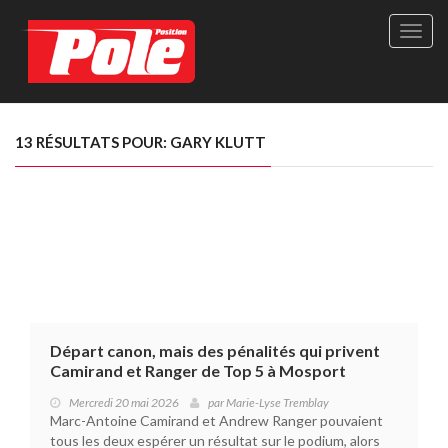
Site
officie
de
Pole-
Positi
Maga
13 RÉSULTATS POUR: GARY KLUTT
-
Le
seul
maga
québé
de
sport
autom
Départ canon, mais des pénalités qui privent
Camirand et Ranger de Top 5 à Mosport
Mercredi 20 mai 2026
par
Marie-Lyse Tremblay
Marc-Antoine Camirand et Andrew Ranger pouvaient
tous les deux espérer un résultat sur le podium, alors