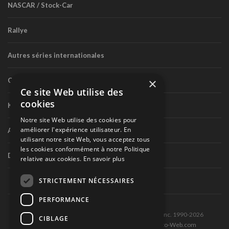
NASCAR / Stock-Car
Rallye
Autres séries internationales
×
Circuit routier canadien
Ce site Web utilise des
cookies
Karting
Notre site Web utilise des cookies pour
améliorer l'expérience utilisateur. En
Autres séries nationales
utilisant notre site Web, vous acceptez tous
les cookies conformément à notre Politique
Divers
relative aux cookies.
En savoir plus
STRICTEMENT NÉCESSAIRES
PERFORMANCE
Tous droits réservés © Les Éditions Pole-Position inc. 1990-2026
CIBLAGE
Ce site est produit et hébergé par Montréal-Photo-Web.com